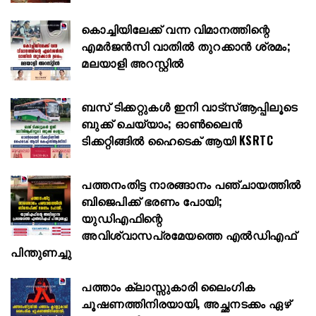
കൊച്ചിയിലേക്ക് വന്ന വിമാനത്തിന്റെ
എമർജൻസി വാതിൽ തുറക്കാൻ ശ്രമം;
മലയാളി അറസ്റ്റിൽ
ബസ് ടിക്കറ്റുകൾ ഇനി വാട്‌സ്ആപ്പിലൂടെ
ബുക്ക് ചെയ്യാം; ഓൺലൈൻ
ടിക്കറ്റിങ്ങിൽ ഹൈടെക് ആയി KSRTC
പത്തനംതിട്ട നാരങ്ങാനം പഞ്ചായത്തിൽ
ബിജെപിക്ക് ഭരണം പോയി;
യുഡിഎഫിന്റെ
അവിശ്വാസപ്രമേയത്തെ എൽഡിഎഫ്
പിന്തുണച്ചു
പത്താം ക്ലാസ്സുകാരി ലൈംഗിക
ചൂഷണത്തിനിരയായി, അച്ഛനടക്കം ഏഴ്