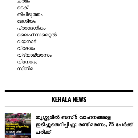
ചരമം
ടെക്
തീപിടുത്തം
ദേശീയം
പ്രാദേശികം
ലൈഫ് സറ്റൈൽ
വയനാട്
വിദേശം
വിദ്യാഭ്യാസം
വിനോദം
സിനിമ
KERALA NEWS
തൃശ്ശൂരിൽ ബസ് 5 വാഹനങ്ങളെ
ഇടിച്ചുതെറിപ്പിച്ചു; രണ്ട് മരണം, 25 പേർക്ക്
പരിക്ക്