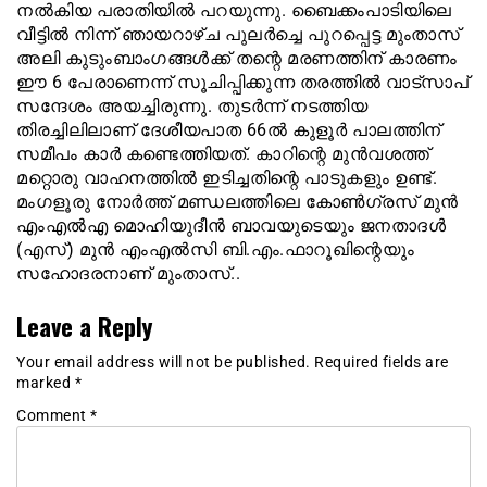
നൽകിയ പരാതിയിൽ പറയുന്നു. ബൈക്കംപാടിയിലെ
വീട്ടിൽ നിന്ന് ഞായറാഴ്ച പുലർച്ചെ പുറപ്പെട്ട മുംതാസ്
അലി കുടുംബാംഗങ്ങൾക്ക് തന്റെ മരണത്തിന് കാരണം
ഈ 6 പേരാണെന്ന് സൂചിപ്പിക്കുന്ന തരത്തിൽ വാട്സാപ്
സന്ദേശം അയച്ചിരുന്നു. തുടർന്ന് നടത്തിയ
തിരച്ചിലിലാണ് ദേശീയപാത 66ൽ കുളൂർ പാലത്തിന്
സമീപം കാർ കണ്ടെത്തിയത്. കാറിന്റെ മുൻവശത്ത്
മറ്റൊരു വാഹനത്തിൽ ഇടിച്ചതിന്റെ പാടുകളും ഉണ്ട്.
മംഗളൂരു നോർത്ത് മണ്ഡലത്തിലെ കോൺഗ്രസ് മുൻ
എംഎൽഎ മൊഹിയുദീൻ ബാവയുടെയും ജനതാദൾ
(എസ്) മുൻ എംഎൽസി ബി.എം.ഫാറൂഖിന്റെയും
സഹോദരനാണ് മുംതാസ്..
Leave a Reply
Your email address will not be published.
Required fields are
marked
*
Comment
*