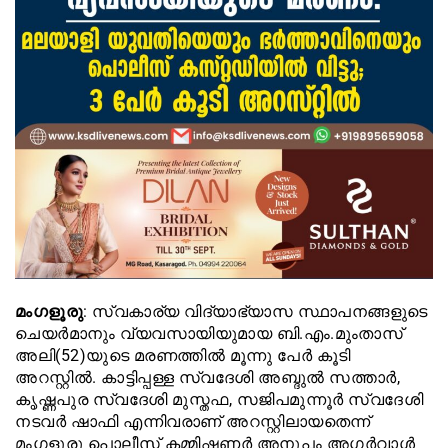
മംഗളൂരു
: സ്വകാര്യ വിദ്യാഭ്യാസ സ്ഥാപനങ്ങളുടെ
ചെയർമാനും വ്യവസായിയുമായ ബി.എം.മുംതാസ്
അലി(52)യുടെ മരണത്തിൽ മൂന്നു പേർ കൂടി
അറസ്റ്റിൽ. കാട്ടിപ്പള്ള സ്വദേശി അബ്ദു‌ൽ സത്താർ,
കൃഷ്ണപുര സ്വദേശി മുസ്തഫ, സജിപമുന്നൂർ സ്വദേശി
നടവർ ഷാഫി എന്നിവരാണ് അറസ്റ്റിലായതെന്ന്
മംഗളൂരു പൊലീസ് കമ്മിഷണർ അനുപം അഗർവാൾ