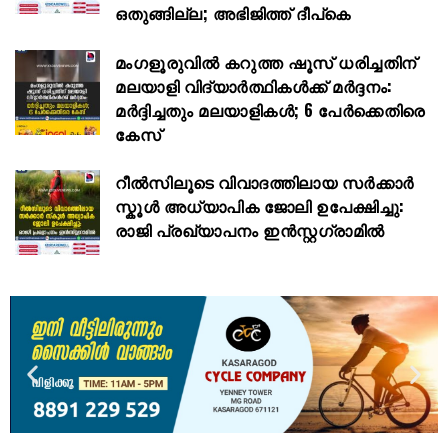
ഒതുങ്ങില്ല; അഭിജിത്ത് ദീപ്കെ
മംഗളൂരുവിൽ കറുത്ത ഷൂസ് ധരിച്ചതിന്
മലയാളി വിദ്യാർത്ഥികൾക്ക് മർദ്ദനം:
മർദ്ദിച്ചതും മലയാളികൾ; 6 പേർക്കെതിരെ
കേസ്
റീൽസിലൂടെ വിവാദത്തിലായ സർക്കാർ
സ്കൂൾ അധ്യാപിക ജോലി ഉപേക്ഷിച്ചു:
രാജി പ്രഖ്യാപനം ഇൻസ്റ്റഗ്രാമിൽ