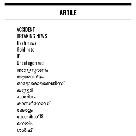
ARTILE
ACCIDENT
BREAKING NEWS
flash news
Gold rate
IPL
Uncategorized
അനുസ്മരണം
ആരോഗ്യം
ഓട്ടോമൊബൈൽസ്
കണ്ണൂർ
കായികം
കാസർഗോഡ്
കേരളം
കോവിഡ് 19
ഗെയിം
ഗൾഫ്