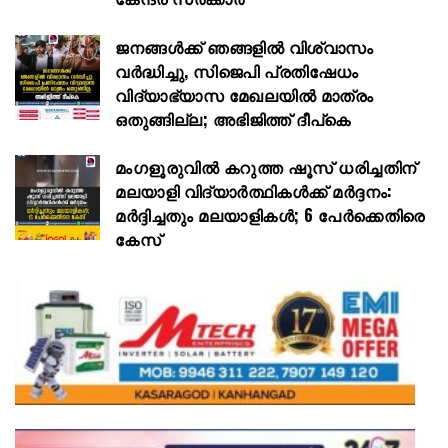
ജനങ്ങൾക്ക് ഞങ്ങളിൽ വിശ്വാസം
വർദ്ധിച്ചു, സിജെപി പ്രതിഷേധം
വിദ്യാഭ്യാസ മേഖലയിൽ മാത്രം
ഒതുങ്ങില്ല; അഭിജിത്ത് ദീപ്കെ
മംഗളൂരുവിൽ കറുത്ത ഷൂസ് ധരിച്ചതിന്
മലയാളി വിദ്യാർത്ഥികൾക്ക് മർദ്ദനം:
മർദ്ദിച്ചതും മലയാളികൾ; 6 പേർക്കെതിരെ
കേസ്