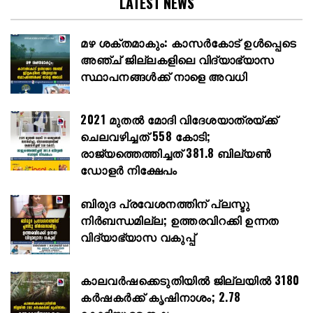
LATEST NEWS
മഴ ശക്തമാകും: കാസർകോട് ഉൾപ്പെടെ
അഞ്ച് ജില്ലകളിലെ വിദ്യാഭ്യാസ
സ്ഥാപനങ്ങൾക്ക് നാളെ അവധി
2021 മുതൽ മോദി വിദേശയാത്രയ്ക്ക്
ചെലവഴിച്ചത് 558 കോടി;
രാജ്യത്തെത്തിച്ചത് 381.8 ബില്യൺ
ഡോളർ നിക്ഷേപം
ബിരുദ പ്രവേശനത്തിന് പ്ലസ്ടു
നിർബന്ധമില്ല; ഉത്തരവിറക്കി ഉന്നത
വിദ്യാഭ്യാസ വകുപ്പ്
കാലവർഷക്കെടുതിയിൽ ജില്ലയിൽ 3180
കർഷകർക്ക് കൃഷിനാശം; 2.78