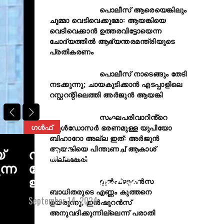
പൊലീസ് ആരെയെങ്കിലും
ചുമ്മാ വെടിവെക്കുമോ: ആയങ്കിയെ
വെടിവെക്കാൻ ഉത്തരവിട്ടോയെന്ന
ചോദ്യത്തിൽ ആഭ്യന്തരമന്ത്രിയുടെ
പ്രതികരണം
പൊലീസ് നാടെങ്ങും തേടി
നടക്കുന്നു; ചായകുടിക്കാൻ എടപ്പാളിലെ
റസ്റ്ററന്റിലെത്തി അർജുൻ ആയങ്കി
സംഘപരിവാറിൻ്റെ
ഗൾഫ്
ബുള്‍ഡോസര്‍ ഭരണമുള്ള യുപിയോ
ബിഹാറോ അല്ല ഇത്: അര്‍ജുന്‍
ആയങ്കിയെ പിന്തുണച്ച് ആകാശ്
്
നബിദിനം: ഞായറാഴ്ച പൊതുമാപ
തില്ലങ്കേരി
ന്ന
കേന്ദ്രം പ്രവർത്തിക്കില്ലെന്ന്
ജിഡിആർഎഫ്എ
ഇൻഫ്ലുവൻസ
ബാധിതരുടെ എണ്ണം കുത്തനെ
September 14, 2024
ഉയരുന്നു, ഇൻഷുറൻസ്
അനുവദിക്കുന്നില്ലെന്ന് പരാതി