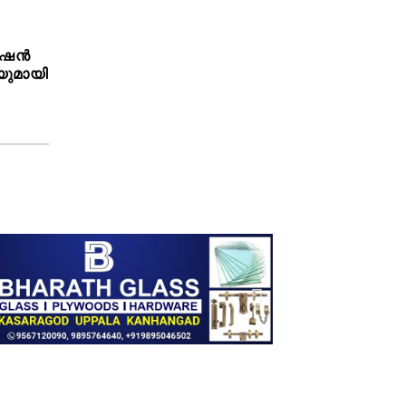
റേഷൻ
ുമായി