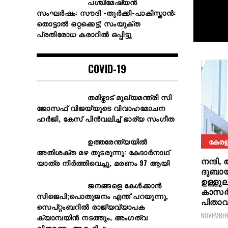
പശ്ചിമേഷ്യൻ
സംഘർഷം: സൗദി -തുർക്കി-പാകിസ്താൻ:
തൊട്ടാല്‍ ഒറ്റക്കെട്ട്; സംയുക്ത
പ്രതിരോധ കരാറിൽ ഒപ്പിട്ടു
COVID-19
തമിഴ്നാട് മുഖ്യമന്ത്രി സി
ജോസഫ് വിജയ്‌യുടെ വിവാഹമോചന
ഹർജി, കേസ് പിൻവലിച്ച് ഭാര്യ സംഗീത
കേരള
ഉത്തരേന്ത്യയിൽ
അതിശക്ത മഴ തുടരുന്നു: കേദാർനാഥ്
നന്ദി,
യാത്ര നിർത്തിവെച്ചു, മരണം 97 ആയി
ദുബായ
ഉള്ളുല
ജനങ്ങളെ കേൾക്കാൻ
കാസർ
സിജെപി;പൊതുജനം എന്ത് പറയുന്നു,
പിതാവ
സെപ്റ്റംബറിൽ രാജ്യവ്യാപക
NOVEMBER
ക്യാമ്പയിൻ നടത്തും, അംഗത്വ
വിതരണം ആരംഭിച്ചു