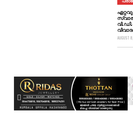
പ്രാ
ഏറ്റവു
സ്വാത
വി.ഡി
വിവാദ
AUGUST 8