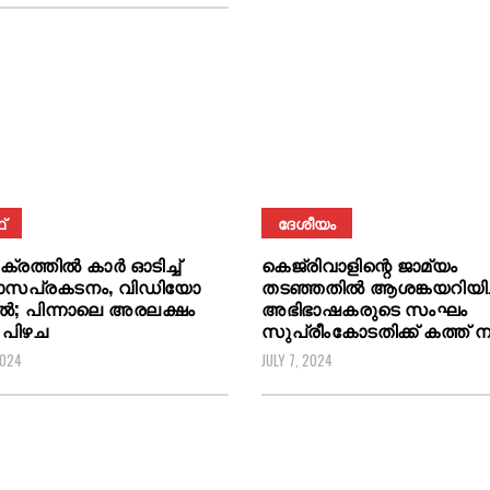
്
ദേശീയം
ചക്രത്തിൽ കാർ ഓടിച്ച്
കെജ്രിവാളിന്റെ ജാമ്യം
ാസപ്രകടനം, വിഡിയോ
തടഞ്ഞതില്‍ ആശങ്കയറിയിച്ച
 പിന്നാലെ അരലക്ഷം
അഭിഭാഷകരുടെ സംഘം
 പിഴച
സുപ്രീംകോടതിക്ക് കത്ത് ന
2024
JULY 7, 2024