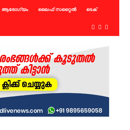
ആരോഗ്യം
ലൈഫ് സറ്റൈൽ
ടെക്