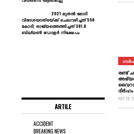
2021 മുതൽ മോദി
വിദേശയാത്രയ്ക്ക് ചെലവഴിച്ചത് 558
കോടി; രാജ്യത്തെത്തിച്ചത് 381.8
ബില്യൺ ഡോളർ നിക്ഷേപം
ഗൾഫ
രണ്ട് 
അഭ്യ
വൈറൽ;
ദിർഹം
JULY 28, 
ARTILE
ACCIDENT
BREAKING NEWS