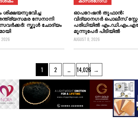
ദേശികം
കാസർഗോഡ്
ം ശിക്ഷയനുഭവിച്ച
ഓപറേഷൻ തൂഫാൻ:
ന്ത്ര്യസമര സേനാനി
വിദ്യാനഗർ പൊലീസ് സ്റ്
.സവർക്കർ: സ്കൂൾ ചോദ്യം
പരിധിയിൽ എം.ഡി.എം.എയ
മായി
മൂന്നുപേർ പിടിയിൽ
, 2026
AUGUST 8, 2026
1
2
…
14,026
→