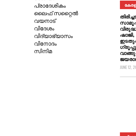
പ്രാദേശികം
കേരള
ലൈഫ് സറ്റൈൽ
തിരിച്
വയനാട്
സാമൂഹ
വിദേശം
വിരുദ
ഷാജി, 
വിദ്യാഭ്യാസം
ഇടതുപ
വിനോദം
ഗ്രൂപ്
സിനിമ
വാങ്ങു
ജയരാ
JUNE 12, 