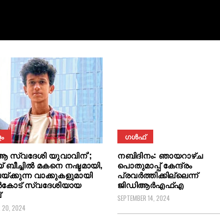
ം
ഗൾഫ്
 ആ സ്വദേശി യുവാവിന്’;
നബിദിനം: ഞായറാഴ്ച
് ബീച്ചിൽ മകനെ നഷ്ടമായി,
പൊതുമാപ്പ് കേന്ദ്രം
യ്ക്കുന്ന വാക്കുകളുമായി
പ്രവർത്തിക്കില്ലെന്ന്
കോട് സ്വദേശിയായ
ജിഡിആർഎഫ്എ
്
SEPTEMBER 14, 2024
 20, 2024