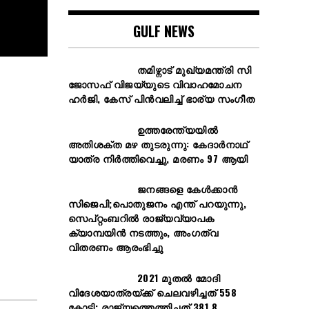
GULF NEWS
തമിഴ്നാട് മുഖ്യമന്ത്രി സി
ജോസഫ് വിജയ്‌യുടെ വിവാഹമോചന
ഹർജി, കേസ് പിൻവലിച്ച് ഭാര്യ സംഗീത
ഉത്തരേന്ത്യയിൽ
അതിശക്ത മഴ തുടരുന്നു: കേദാർനാഥ്
യാത്ര നിർത്തിവെച്ചു, മരണം 97 ആയി
ജനങ്ങളെ കേൾക്കാൻ
സിജെപി;പൊതുജനം എന്ത് പറയുന്നു,
സെപ്റ്റംബറിൽ രാജ്യവ്യാപക
ക്യാമ്പയിൻ നടത്തും, അംഗത്വ
വിതരണം ആരംഭിച്ചു
2021 മുതൽ മോദി
വിദേശയാത്രയ്ക്ക് ചെലവഴിച്ചത് 558
കോടി; രാജ്യത്തെത്തിച്ചത് 381.8