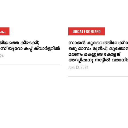
കം
UNCATEGORIZED
ിയത്തെ കീഴടക്കി;
സാജൻ കുവൈത്തിലേക്ക്
സ് യൂറോ കപ്പ് ക്വാര്‍ട്ടറില്‍
ഒരു മാസം മുൻപ്; ലൂക്കോസ
മരണം മകളുടെ കോളജ്
024
അഡ്മിഷനു നാട്ടിൽ വരാനിര
JUNE 13, 2024