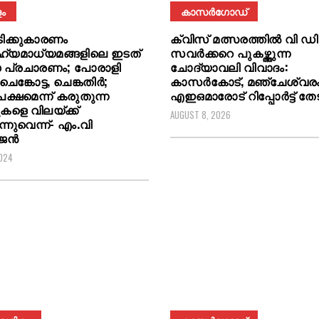
ം
കാസർഗോഡ്
ചടിക്കുകാരണം
ക്വിസ് മത്സരത്തില്‍ വി ഡി
്യമാധ്യമങ്ങളിലെ ഇടത്
സവര്‍ക്കറെ പുകഴ്ത്തുന്ന
്ധ പ്രചാരണം; പോരാളി
ചോദ്യാവലി വിവാദം:
ചെങ്കോട്ട, ചെങ്കതിർ;
കാസർകോട്, മഞ്ചേശ്വര
ക്ഷമെന്ന് കരുതുന്ന
എഇഒമാരോട് റിപ്പോര്‍ട്ട് തേ
പുകളെ വിലയ്ക്ക്
AUGUST 8, 2026
ന്നുവെന്ന്- എം.വി
ജൻ
2024