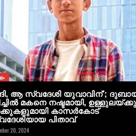
ളം
്ദി, ആ സ്വദേശി യുവാവിന്’; ദുബായ
ച്ചിൽ മകനെ നഷ്ടമായി, ഉള്ളുലയ്ക്കു
ക്കുകളുമായി കാസർകോട്
വദേശിയായ പിതാവ്
mber 20, 2024