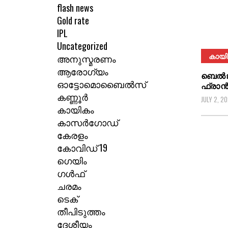
flash news
Gold rate
IPL
Uncategorized
കായി
അനുസ്മരണം
ആരോഗ്യം
ബെല്‍ജ
ഓട്ടോമൊബൈൽസ്
ഫ്രാന്‍
കണ്ണൂർ
JULY 2, 2
കായികം
കാസർഗോഡ്
കേരളം
കോവിഡ് 19
ഗെയിം
ഗൾഫ്
ചരമം
ടെക്
തീപിടുത്തം
ദേശീയം