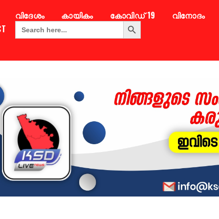
വിദേശം
കായികം
കോവിഡ് 19
വിനോദം
Search Button
Search
CT
for: