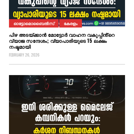
ഓട്ടോമൊബൈൽസ്
കേരളം
പിഴ അടയ്ക്കാൻ മോട്ടോർ വാഹന വകുപ്പിൻ്റെ
വ്യാജ സന്ദേശം; വ്യാപാരിയുടെ 15 ലക്ഷം
നഷ്ടമായി
FEBRUARY 26, 2026