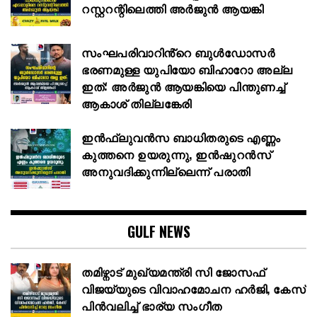
റസ്റ്ററന്റിലെത്തി അർജുൻ ആയങ്കി
സംഘപരിവാറിൻ്റെ ബുള്‍ഡോസര്‍
ഭരണമുള്ള യുപിയോ ബിഹാറോ അല്ല
ഇത്: അര്‍ജുന്‍ ആയങ്കിയെ പിന്തുണച്ച്
ആകാശ് തില്ലങ്കേരി
ഇൻഫ്ലുവൻസ ബാധിതരുടെ എണ്ണം
കുത്തനെ ഉയരുന്നു, ഇൻഷുറൻസ്
അനുവദിക്കുന്നില്ലെന്ന് പരാതി
GULF NEWS
തമിഴ്നാട് മുഖ്യമന്ത്രി സി ജോസഫ്
വിജയ്‌യുടെ വിവാഹമോചന ഹർജി, കേസ്
പിൻവലിച്ച് ഭാര്യ സംഗീത