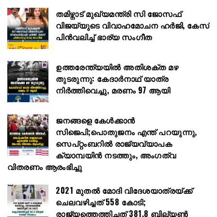
തമിഴ്നാട് മുഖ്യമന്ത്രി സി ജോസഫ്
വിജയ്‌യുടെ വിവാഹമോചന ഹർജി, കേസ്
പിൻവലിച്ച് ഭാര്യ സംഗീത
ഉത്തരേന്ത്യയിൽ അതിശക്ത മഴ
തുടരുന്നു: കേദാർനാഥ് യാത്ര
നിർത്തിവെച്ചു, മരണം 97 ആയി
ജനങ്ങളെ കേൾക്കാൻ
സിജെപി;പൊതുജനം എന്ത് പറയുന്നു,
സെപ്റ്റംബറിൽ രാജ്യവ്യാപക
ക്യാമ്പയിൻ നടത്തും, അംഗത്വ
വിതരണം ആരംഭിച്ചു
2021 മുതൽ മോദി വിദേശയാത്രയ്ക്ക്
ചെലവഴിച്ചത് 558 കോടി;
രാജ്യത്തെത്തിച്ചത് 381.8 ബില്യൺ