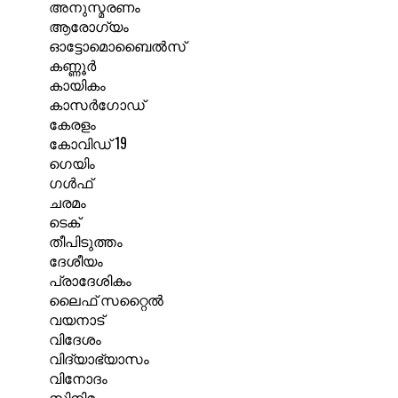
അനുസ്മരണം
ആരോഗ്യം
ഓട്ടോമൊബൈൽസ്
കണ്ണൂർ
കായികം
കാസർഗോഡ്
കേരളം
കോവിഡ് 19
ഗെയിം
ഗൾഫ്
ചരമം
ടെക്
തീപിടുത്തം
ദേശീയം
പ്രാദേശികം
ലൈഫ് സറ്റൈൽ
വയനാട്
വിദേശം
വിദ്യാഭ്യാസം
വിനോദം
സിനിമ