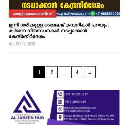
ഓട്ടോമൊബൈൽസ്
ഇനി ശരിക്കുള്ള മൈലേജ് കമ്പനികൾ പറയും;
കർശന നിബന്ധനകൾ നടപ്പാക്കാൻ
കേന്ദ്രനിർദേശം
JANUARY 19, 2026
1
2
…
4
→