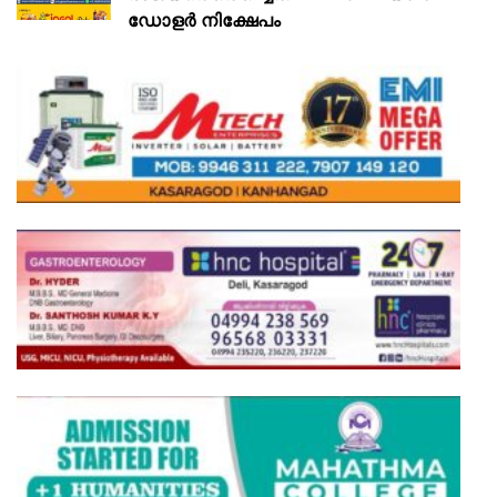
ഡോളർ നിക്ഷേപം