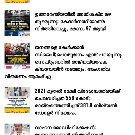
ഉത്തരേന്ത്യയിൽ അതിശക്ത മഴ
തുടരുന്നു: കേദാർനാഥ് യാത്ര
നിർത്തിവെച്ചു, മരണം 97 ആയി
ജനങ്ങളെ കേൾക്കാൻ
സിജെപി;പൊതുജനം എന്ത് പറയുന്നു,
സെപ്റ്റംബറിൽ രാജ്യവ്യാപക
ക്യാമ്പയിൻ നടത്തും, അംഗത്വ
വിതരണം ആരംഭിച്ചു
2021 മുതൽ മോദി വിദേശയാത്രയ്ക്ക്
ചെലവഴിച്ചത് 558 കോടി;
രാജ്യത്തെത്തിച്ചത് 381.8 ബില്യൺ
ഡോളർ നിക്ഷേപം
വാഹന മോഡിഫിക്കേഷൻ:
മാനദണ്ഡങ്ങൾ നിശ്ചയിക്കാൻ