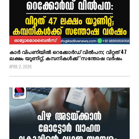
ഓട്ടോമൊബൈൽസ്
കാർ വിപണിയിൽ റെക്കോർഡ് വിൽപന; വിറ്റത് 47
ലക്ഷം യൂണിറ്റ്, കമ്പനികൾക്ക് ‘സന്തോഷ വർഷം
APRIL 2, 2026