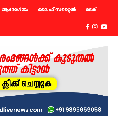
ആരോഗ്യം
ലൈഫ് സറ്റൈൽ
ടെക്