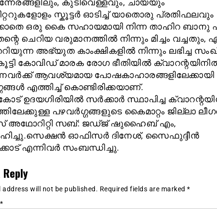
നേരങ്ങളിലും, കുടിവെള്ളവും, ചായയും
റ്ററുകളോളം സ്കൂട്ടർ ഓടിച്ച് യാതൊരു പ്രതിഫലവും
്കാതെ ഒരു കൈ സഹായമായി നിന്ന താഹിറ ബാനു 
്റെ ചെറിയ വരുമാനത്തിൽ നിന്നും മിച്ചം വച്ചതും, ഏ
റിയുന്ന അഭ്യുത കാംക്ഷികളിൽ നിന്നും ലഭിച്ച സം
ൂട്ടി കോവിഡ് മാരക രോഗ ഭീതിയിൽ ക്വാറന്റയിനി
്നവർക്ക് ആവശ്യമായ പോഷകാഹാരങ്ങളിലേക്കായി
ങ്ങൾ എത്തിച്ച് കൊണ്ടിരിക്കയാണ്.
ട് ഉദയഗിരിയിൽ സർക്കാർ സ്ഥാപിച്ച ക്വാറന്റയ
ത്തിലേക്കുള്ള പഴവർഗ്ഗങ്ങളുടെ കൈമാറ്റം ജില്ലാ ലീ
 അഥോറിറ്റി സബ്: ജഡ്ജ് ഷുഹൈബ് എം,
ഹിച്ചു.സെക്ഷൻ ഓഫിസർ ദിനേശ്, സൈഫുദ്ദീൻ
്കോട് എന്നിവർ സംബന്ധിച്ചു.
 Reply
 address will not be published.
Required fields are marked
*
*