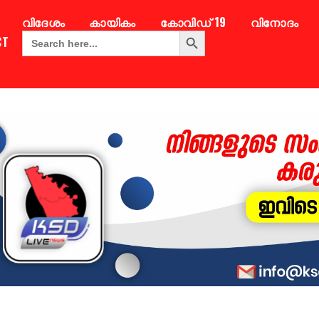
വിദേശം
കായികം
കോവിഡ് 19
വിനോദം
Search Button
Search
CT
for: