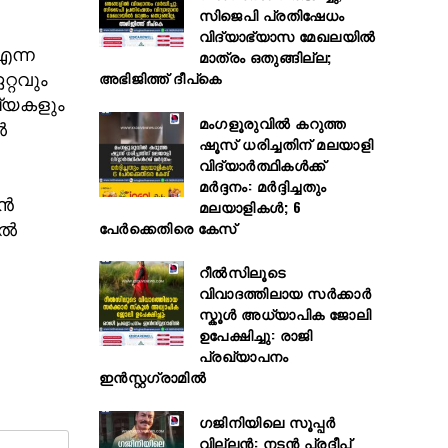
സിജെപി പ്രതിഷേധം
വിദ്യാഭ്യാസ മേഖലയിൽ
എന്ന
മാത്രം ഒതുങ്ങില്ല;
അഭിജിത്ത് ദീപ്കെ
റ്റവും
ഖ്യകളും
മംഗളൂരുവിൽ കറുത്ത
ൽ
ഷൂസ് ധരിച്ചതിന് മലയാളി
വിദ്യാർത്ഥികൾക്ക്
മർദ്ദനം: മർദ്ദിച്ചതും
ിൻ
മലയാളികൾ; 6
പേർക്കെതിരെ കേസ്
ഗൽ
റീൽസിലൂടെ
വിവാദത്തിലായ സർക്കാർ
സ്കൂൾ അധ്യാപിക ജോലി
ഉപേക്ഷിച്ചു: രാജി
പ്രഖ്യാപനം
ഇൻസ്റ്റഗ്രാമിൽ
ഗജിനിയിലെ സൂപ്പര്‍
വില്ലന്‍: നടന്‍ പ്രദീപ്