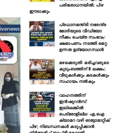
പരിശോധനയിൽ; പിഴ
ഈടാക്കും
പ്രധാനമന്ത്രി നരേന്ദ്ര
മോദിയുടെ വീഡിയോ
നീക്കം ചെയ്ത സംഭവം:
ക്ഷമാപണം നടത്തി മെറ്റ
ഉന്നത ഉദ്യോഗസ്ഥന്‍
മഴക്കെടുതി: മരിച്ചവരുടെ
കുടുംബത്തിന് 8 ലക്ഷം;
വീടുകൾക്കും കടകൾക്കും
സഹായം നൽകും
വാഹനത്തിന്
ഇൻഷുറൻസ്
ഇല്ലെങ്കില്‍
പെട്രോളില്ല: എ.ഐ
ക്യാമറ വഴി ഓട്ടോമാറ്റിക്
പിഴ; നിബന്ധനകള്‍ കടുപ്പിക്കാൻ
നിര്‍ദേശിച്ച്‌ സുപ്രീംകോടതി