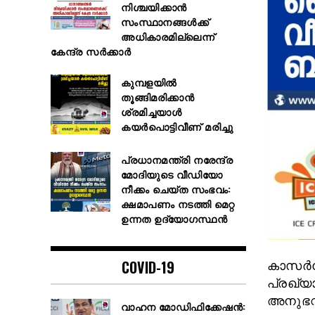
നിശ്ചയിക്കാൻ
സംസ്ഥാനങ്ങൾക്ക്
അധികാരമില്ലെന്ന്
കേന്ദ്ര സർക്കാർ
കുമ്പളയില്‍
തൂങ്ങിമരിക്കാന്‍
ശ്രമിച്ചയാള്‍
കയര്‍പൊട്ടിവീണ് മരിച്ചു
പ്രധാനമന്ത്രി നരേന്ദ്ര
മോദിയുടെ വീഡിയോ
നീക്കം ചെയ്ത സംഭവം:
ക്ഷമാപണം നടത്തി മെറ്റ
ഉന്നത ഉദ്യോഗസ്ഥന്‍
COVID-19
കാസർക
പ്രഖ്
അനുഭവി
വാഹന മോഡിഫിക്കേഷൻ: