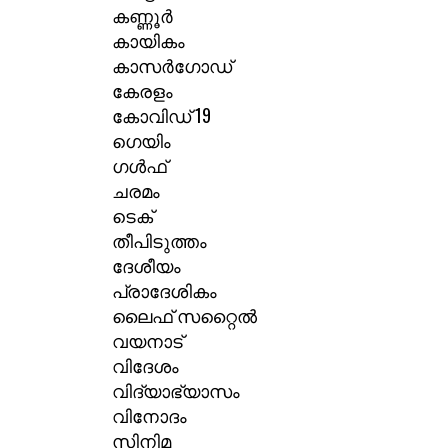
കണ്ണൂർ
കായികം
കാസർഗോഡ്
കേരളം
കോവിഡ് 19
ഗെയിം
ഗൾഫ്
ചരമം
ടെക്
തീപിടുത്തം
ദേശീയം
പ്രാദേശികം
ലൈഫ് സറ്റൈൽ
വയനാട്
വിദേശം
വിദ്യാഭ്യാസം
വിനോദം
സിനിമ