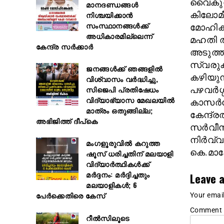
വൈകുന്
മാനദണ്ഡങ്ങൾ
നിശ്ചയിക്കാൻ
കിലോമീ
സംസ്ഥാനങ്ങൾക്ക്
മോഹിക
അധികാരമില്ലെന്ന്
മഹതി തന
കേന്ദ്ര സർക്കാർ
അടുത്ത
സ്വരുക
ജനങ്ങൾക്ക് ഞങ്ങളിൽ
കഴിയുന
വിശ്വാസം വർദ്ധിച്ചു,
സിജെപി പ്രതിഷേധം
പഴവർഗ്ഗ
വിദ്യാഭ്യാസ മേഖലയിൽ
കാസർകോ
മാത്രം ഒതുങ്ങില്ല;
കേന്ദ്ര
അഭിജിത്ത് ദീപ്കെ
സർവീസ്
നിർവ്വ
മംഗളൂരുവിൽ കറുത്ത
കെ.മാക
ഷൂസ് ധരിച്ചതിന് മലയാളി
വിദ്യാർത്ഥികൾക്ക്
മർദ്ദനം: മർദ്ദിച്ചതും
Leave a
മലയാളികൾ; 6
പേർക്കെതിരെ കേസ്
Your email
Comment
റീൽസിലൂടെ