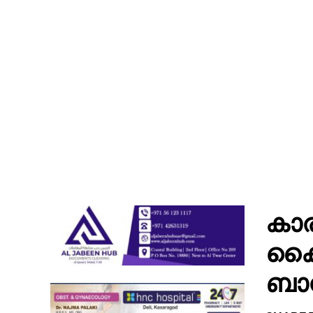
കാര
കൈത
ബാന