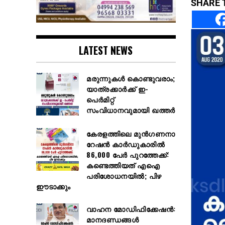
SHARE 
LATEST NEWS
മരുന്നുകൾ കൊണ്ടുവരാം;
യാത്രക്കാർക്ക് ഇ-
പെർമിറ്റ്
സംവിധാനവുമായി ഖത്തർ
കേരളത്തിലെ മുൻഗണനാ
റേഷൻ കാർഡുകാരിൽ
86,000 പേർ പുറത്തേക്ക്:
കണ്ടെത്തിയത് എഐ
പരിശോധനയിൽ; പിഴ
ഈടാക്കും
വാഹന മോഡിഫിക്കേഷൻ:
മാനദണ്ഡങ്ങൾ