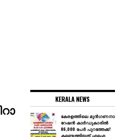
KERALA NEWS
ിറാ
കേരളത്തിലെ മുൻഗണനാ
റേഷൻ കാർഡുകാരിൽ
86,000 പേർ പുറത്തേക്ക്:
കണ്ടെത്തിയത് എഐ