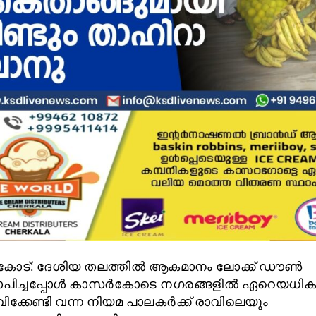
ോട്: ദേശിയ തലത്തിൽ ആകമാനം ലോക്ക് ഡൗൺ
യാപിച്ചപ്പോൾ കാസർകോടെ നഗരങ്ങളിൽ ഏറെയധികം
ക്കേണ്ടി വന്ന നിയമ പാലകർക്ക് രാവിലെയും