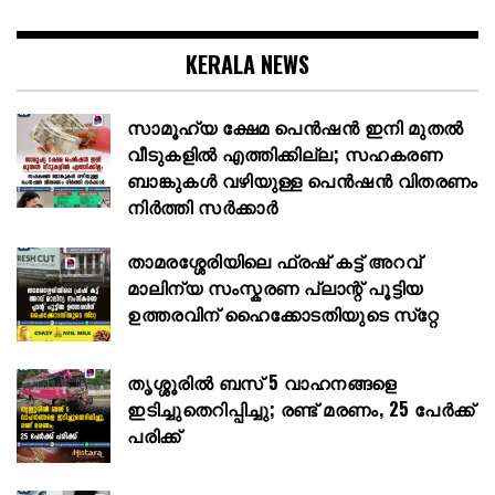
KERALA NEWS
സാമൂഹ്യ ക്ഷേമ പെൻഷൻ ഇനി മുതൽ
വീടുകളിൽ എത്തിക്കില്ല; സഹകരണ
ബാങ്കുകൾ വഴിയുള്ള പെൻഷൻ വിതരണം
നിർത്തി സർക്കാർ
താമരശ്ശേരിയിലെ ഫ്രഷ് കട്ട് അറവ്
മാലിന്യ സംസ്കരണ പ്ലാന്റ് പൂട്ടിയ
ഉത്തരവിന് ഹൈക്കോടതിയുടെ സ്‌റ്റേ
തൃശ്ശൂരിൽ ബസ് 5 വാഹനങ്ങളെ
ഇടിച്ചുതെറിപ്പിച്ചു; രണ്ട് മരണം, 25 പേർക്ക്
പരിക്ക്