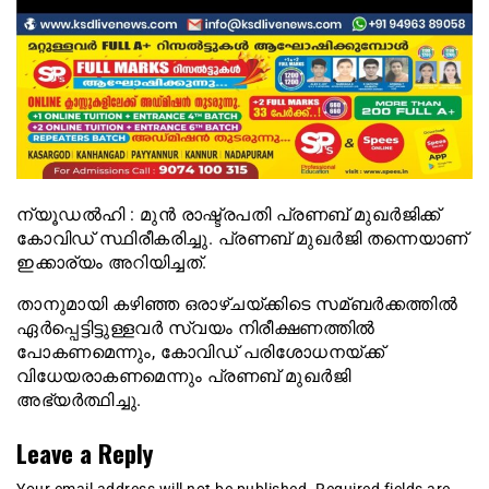
ന്യൂഡല്‍ഹി : മുന്‍ രാഷ്ട്രപതി പ്രണബ് മുഖര്‍ജിക്ക്
കോവിഡ് സ്ഥിരീകരിച്ചു. പ്രണബ് മുഖര്‍ജി തന്നെയാണ്
ഇക്കാര്യം അറിയിച്ചത്.
താനുമായി കഴിഞ്ഞ ഒരാഴ്ചയ്ക്കിടെ സമ്ബര്‍ക്കത്തില്‍
ഏര്‍പ്പെട്ടിട്ടുള്ളവര്‍ സ്വയം നിരീക്ഷണത്തില്‍
പോകണമെന്നും, കോവിഡ് പരിശോധനയ്ക്ക്
വിധേയരാകണമെന്നും പ്രണബ് മുഖര്‍ജി
അഭ്യര്‍ത്ഥിച്ചു.
Leave a Reply
Your email address will not be published.
Required fields are