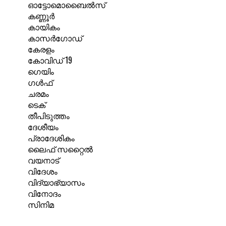
ഓട്ടോമൊബൈൽസ്
കണ്ണൂർ
കായികം
കാസർഗോഡ്
കേരളം
കോവിഡ് 19
ഗെയിം
ഗൾഫ്
ചരമം
ടെക്
തീപിടുത്തം
ദേശീയം
പ്രാദേശികം
ലൈഫ് സറ്റൈൽ
വയനാട്
വിദേശം
വിദ്യാഭ്യാസം
വിനോദം
സിനിമ