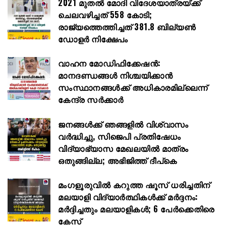
2021 മുതൽ മോദി വിദേശയാത്രയ്ക്ക്
ചെലവഴിച്ചത് 558 കോടി;
രാജ്യത്തെത്തിച്ചത് 381.8 ബില്യൺ
ഡോളർ നിക്ഷേപം
വാഹന മോഡിഫിക്കേഷൻ:
മാനദണ്ഡങ്ങൾ നിശ്ചയിക്കാൻ
സംസ്ഥാനങ്ങൾക്ക് അധികാരമില്ലെന്ന്
കേന്ദ്ര സർക്കാർ
ജനങ്ങൾക്ക് ഞങ്ങളിൽ വിശ്വാസം
വർദ്ധിച്ചു, സിജെപി പ്രതിഷേധം
വിദ്യാഭ്യാസ മേഖലയിൽ മാത്രം
ഒതുങ്ങില്ല; അഭിജിത്ത് ദീപ്കെ
മംഗളൂരുവിൽ കറുത്ത ഷൂസ് ധരിച്ചതിന്
മലയാളി വിദ്യാർത്ഥികൾക്ക് മർദ്ദനം:
മർദ്ദിച്ചതും മലയാളികൾ; 6 പേർക്കെതിരെ
കേസ്