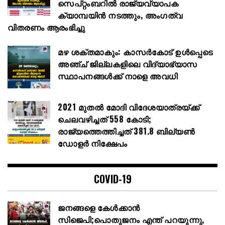
സെപ്റ്റംബറിൽ രാജ്യവ്യാപക
ക്യാമ്പയിൻ നടത്തും, അംഗത്വ
വിതരണം ആരംഭിച്ചു
മഴ ശക്തമാകും: കാസർകോട് ഉൾപ്പെടെ
അഞ്ച് ജില്ലകളിലെ വിദ്യാഭ്യാസ
സ്ഥാപനങ്ങൾക്ക് നാളെ അവധി
2021 മുതൽ മോദി വിദേശയാത്രയ്ക്ക്
ചെലവഴിച്ചത് 558 കോടി;
രാജ്യത്തെത്തിച്ചത് 381.8 ബില്യൺ
ഡോളർ നിക്ഷേപം
COVID-19
ജനങ്ങളെ കേൾക്കാൻ
സിജെപി;പൊതുജനം എന്ത് പറയുന്നു,