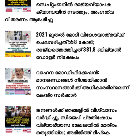
സെപ്റ്റംബറിൽ രാജ്യവ്യാപക
ക്യാമ്പയിൻ നടത്തും, അംഗത്വ
വിതരണം ആരംഭിച്ചു
2021 മുതൽ മോദി വിദേശയാത്രയ്ക്ക്
ചെലവഴിച്ചത് 558 കോടി;
രാജ്യത്തെത്തിച്ചത് 381.8 ബില്യൺ
ഡോളർ നിക്ഷേപം
വാഹന മോഡിഫിക്കേഷൻ:
മാനദണ്ഡങ്ങൾ നിശ്ചയിക്കാൻ
സംസ്ഥാനങ്ങൾക്ക് അധികാരമില്ലെന്ന്
കേന്ദ്ര സർക്കാർ
ജനങ്ങൾക്ക് ഞങ്ങളിൽ വിശ്വാസം
വർദ്ധിച്ചു, സിജെപി പ്രതിഷേധം
വിദ്യാഭ്യാസ മേഖലയിൽ മാത്രം
ഒതുങ്ങില്ല; അഭിജിത്ത് ദീപ്കെ