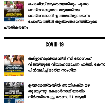
പൊലീസ് ആരെയെങ്കിലും ചുമ്മാ
വെടിവെക്കുമോ: ആയങ്കിയെ
വെടിവെക്കാൻ ഉത്തരവിട്ടോയെന്ന
ചോദ്യത്തിൽ ആഭ്യന്തരമന്ത്രിയുടെ
പ്രതികരണം
COVID-19
തമിഴ്നാട് മുഖ്യമന്ത്രി സി ജോസഫ്
വിജയ്‌യുടെ വിവാഹമോചന ഹർജി, കേസ്
പിൻവലിച്ച് ഭാര്യ സംഗീത
ഉത്തരേന്ത്യയിൽ അതിശക്ത മഴ
തുടരുന്നു: കേദാർനാഥ് യാത്ര
നിർത്തിവെച്ചു, മരണം 97 ആയി