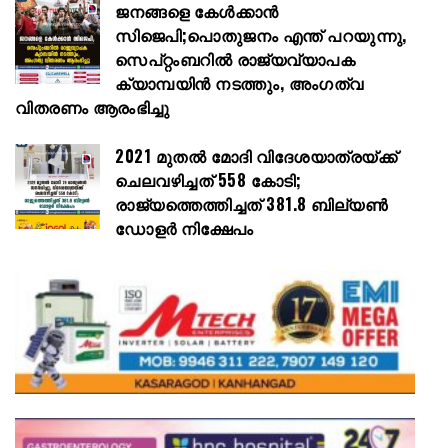
ജനങ്ങളെ കേൾക്കാൻ
സിജെപി;പൊതുജനം എന്ത് പറയുന്നു,
സെപ്റ്റംബറിൽ രാജ്യവ്യാപക
ക്യാമ്പയിൻ നടത്തും, അംഗത്വ
വിതരണം ആരംഭിച്ചു
2021 മുതൽ മോദി വിദേശയാത്രയ്ക്ക്
ചെലവഴിച്ചത് 558 കോടി;
രാജ്യത്തെത്തിച്ചത് 381.8 ബില്യൺ
ഡോളർ നിക്ഷേപം