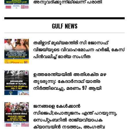
അനുവദിക്കുന്നില്ലെന്ന് പരാതി
GULF NEWS
തമിഴ്നാട് മുഖ്യമന്ത്രി സി ജോസഫ്
വിജയ്‌യുടെ വിവാഹമോചന ഹർജി, കേസ്
പിൻവലിച്ച് ഭാര്യ സംഗീത
ഉത്തരേന്ത്യയിൽ അതിശക്ത മഴ
തുടരുന്നു: കേദാർനാഥ് യാത്ര
നിർത്തിവെച്ചു, മരണം 97 ആയി
ജനങ്ങളെ കേൾക്കാൻ
സിജെപി;പൊതുജനം എന്ത് പറയുന്നു,
സെപ്റ്റംബറിൽ രാജ്യവ്യാപക
ക്യാമ്പയിൻ നടത്തും, അംഗത്വ