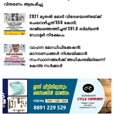
വിതരണം ആരംഭിച്ചു
2021 മുതൽ മോദി വിദേശയാത്രയ്ക്ക്
ചെലവഴിച്ചത് 558 കോടി;
രാജ്യത്തെത്തിച്ചത് 381.8 ബില്യൺ
ഡോളർ നിക്ഷേപം
വാഹന മോഡിഫിക്കേഷൻ:
മാനദണ്ഡങ്ങൾ നിശ്ചയിക്കാൻ
സംസ്ഥാനങ്ങൾക്ക് അധികാരമില്ലെന്ന്
കേന്ദ്ര സർക്കാർ