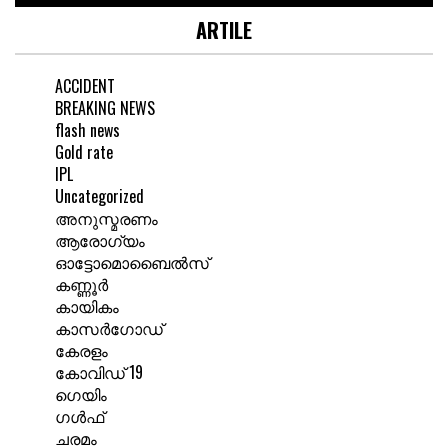
ARTILE
ACCIDENT
BREAKING NEWS
flash news
Gold rate
IPL
Uncategorized
അനുസ്മരണം
ആരോഗ്യം
ഓട്ടോമൊബൈൽസ്
കണ്ണൂർ
കായികം
കാസർഗോഡ്
കേരളം
കോവിഡ് 19
ഗെയിം
ഗൾഫ്
ചരമം