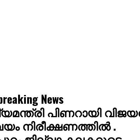
breaking News
്യമന്ത്രി പിണറായി വിജ
യം നിരീക്ഷണത്തിൽ .
്പുറം ജില്ലാ കലക്ടറുടെ