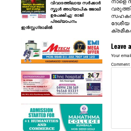
നാളെ നട
വിവാദത്തിലായ സർക്കാർ
സ്കൂൾ അധ്യാപിക ജോലി
വരുത്തി
ഉപേക്ഷിച്ചു: രാജി
സഹകരണ 
പ്രഖ്യാപനം
ദേശീയ 
ഇൻസ്റ്റഗ്രാമിൽ
ക്രമീക
Leave a
Your email
Comment