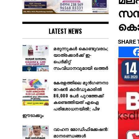
സമ്
കൊണ
LATEST NEWS
SHARE 
മരുന്നുകൾ കൊണ്ടുവരാം;
യാത്രക്കാർക്ക് ഇ-
പെർമിറ്റ്
സംവിധാനവുമായി ഖത്തർ
കേരളത്തിലെ മുൻഗണനാ
റേഷൻ കാർഡുകാരിൽ
86,000 പേർ പുറത്തേക്ക്:
കണ്ടെത്തിയത് എഐ
പരിശോധനയിൽ; പിഴ
ഈടാക്കും
വാഹന മോഡിഫിക്കേഷൻ:
മാനദണ്ഡങ്ങൾ