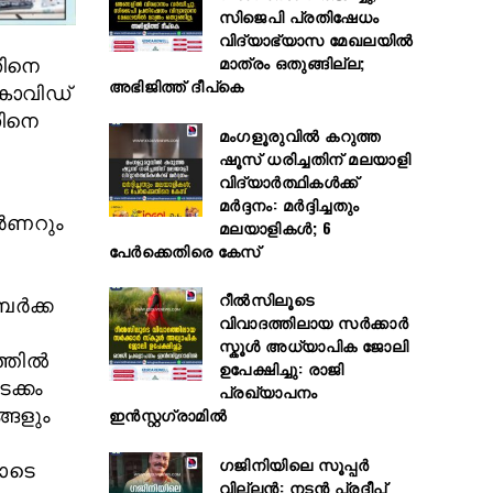
സിജെപി പ്രതിഷേധം
വിദ്യാഭ്യാസ മേഖലയിൽ
മാത്രം ഒതുങ്ങില്ല;
ടതിനെ
അഭിജിത്ത് ദീപ്കെ
 കൊവിഡ്
തിനെ
മംഗളൂരുവിൽ കറുത്ത
ഷൂസ് ധരിച്ചതിന് മലയാളി
വിദ്യാർത്ഥികൾക്ക്
മർദ്ദനം: മർദ്ദിച്ചതും
ര്‍ണറും
മലയാളികൾ; 6
.
പേർക്കെതിരെ കേസ്
റീൽസിലൂടെ
ര്‍ക്ക
വിവാദത്തിലായ സർക്കാർ
സ്കൂൾ അധ്യാപിക ജോലി
തില്‍
ഉപേക്ഷിച്ചു: രാജി
ക്കം
പ്രഖ്യാപനം
ഇൻസ്റ്റഗ്രാമിൽ
്ങളും
ഗജിനിയിലെ സൂപ്പര്‍
തോടെ
വില്ലന്‍: നടന്‍ പ്രദീപ്