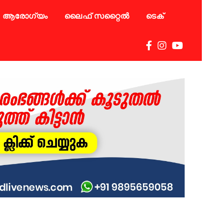
ആരോഗ്യം
ലൈഫ് സറ്റൈൽ
ടെക്