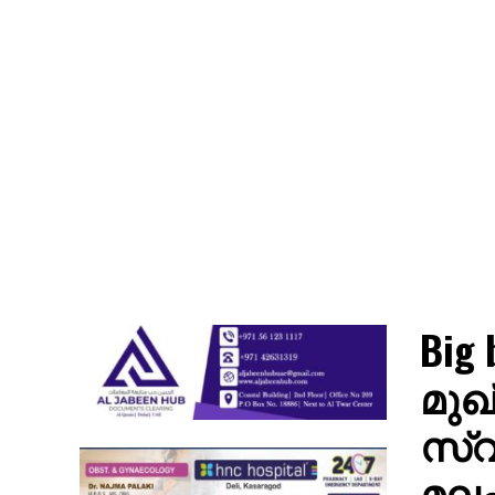
Big 
മുഖ
സ്വ
മലപ