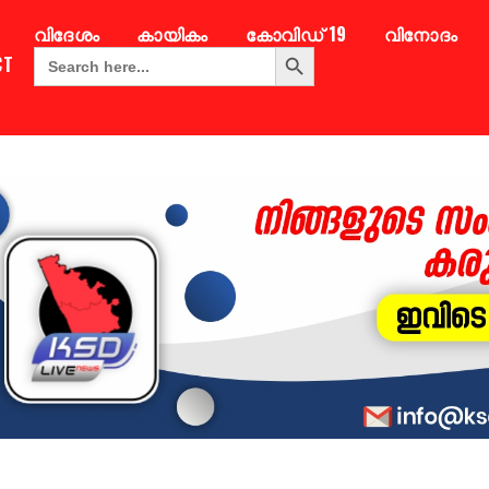
വിദേശം
കായികം
കോവിഡ് 19
വിനോദം
Search Button
Search
CT
for: