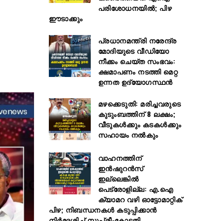
പരിശോധനയിൽ; പിഴ
ഈടാക്കും
പ്രധാനമന്ത്രി നരേന്ദ്ര
മോദിയുടെ വീഡിയോ
നീക്കം ചെയ്ത സംഭവം:
ക്ഷമാപണം നടത്തി മെറ്റ
ഉന്നത ഉദ്യോഗസ്ഥന്‍
മഴക്കെടുതി: മരിച്ചവരുടെ
കുടുംബത്തിന് 8 ലക്ഷം;
വീടുകൾക്കും കടകൾക്കും
സഹായം നൽകും
വാഹനത്തിന്
ഇൻഷുറൻസ്
ഇല്ലെങ്കില്‍
പെട്രോളില്ല: എ.ഐ
ക്യാമറ വഴി ഓട്ടോമാറ്റിക്
പിഴ; നിബന്ധനകള്‍ കടുപ്പിക്കാൻ
നിര്‍ദേശിച്ച്‌ സുപ്രീംകോടതി