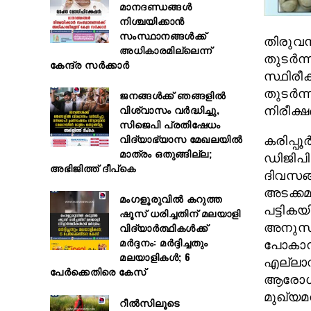
മാനദണ്ഡങ്ങൾ
നിശ്ചയിക്കാൻ
സംസ്ഥാനങ്ങൾക്ക്
തിരുവനന
അധികാരമില്ലെന്ന്
തുടര്‍ന
കേന്ദ്ര സർക്കാർ
സ്ഥിരീക
തുടര്‍ന
ജനങ്ങൾക്ക് ഞങ്ങളിൽ
വിശ്വാസം വർദ്ധിച്ചു,
നിരീക്ഷ
സിജെപി പ്രതിഷേധം
വിദ്യാഭ്യാസ മേഖലയിൽ
കരിപ്പൂ
മാത്രം ഒതുങ്ങില്ല;
ഡിജിപി 
അഭിജിത്ത് ദീപ്കെ
ദിവസങ്
അടക്കമു
മംഗളൂരുവിൽ കറുത്ത
പട്ടികയ
ഷൂസ് ധരിച്ചതിന് മലയാളി
അനുസരി
വിദ്യാർത്ഥികൾക്ക്
മർദ്ദനം: മർദ്ദിച്ചതും
പോകാനാ
മലയാളികൾ; 6
എല്ലാവ
പേർക്കെതിരെ കേസ്
ആരോഗ്യ 
മുഖ്യമ
റീൽസിലൂടെ