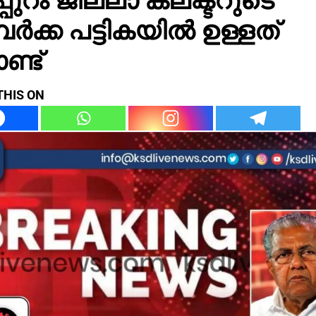
പർക്ക പട്ടികയിൽ ഉള്ളത്
്ട്
THIS ON