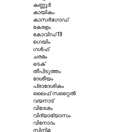
കണ്ണൂർ
കായികം
കാസർഗോഡ്
കേരളം
കോവിഡ് 19
ഗെയിം
ഗൾഫ്
ചരമം
ടെക്
തീപിടുത്തം
ദേശീയം
പ്രാദേശികം
ലൈഫ് സറ്റൈൽ
വയനാട്
വിദേശം
വിദ്യാഭ്യാസം
വിനോദം
സിനിമ