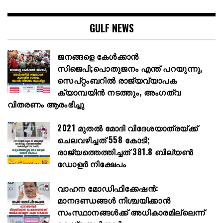
GULF NEWS
ജനങ്ങളെ കേൾക്കാൻ
സിജെപി;പൊതുജനം എന്ത് പറയുന്നു,
സെപ്റ്റംബറിൽ രാജ്യവ്യാപക
ക്യാമ്പയിൻ നടത്തും, അംഗത്വ
വിതരണം ആരംഭിച്ചു
2021 മുതൽ മോദി വിദേശയാത്രയ്ക്ക്
ചെലവഴിച്ചത് 558 കോടി;
രാജ്യത്തെത്തിച്ചത് 381.8 ബില്യൺ
ഡോളർ നിക്ഷേപം
വാഹന മോഡിഫിക്കേഷൻ:
മാനദണ്ഡങ്ങൾ നിശ്ചയിക്കാൻ
സംസ്ഥാനങ്ങൾക്ക് അധികാരമില്ലെന്ന്