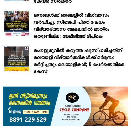
കേന്ദ്ര സർക്കാർ
ജനങ്ങൾക്ക് ഞങ്ങളിൽ വിശ്വാസം
വർദ്ധിച്ചു, സിജെപി പ്രതിഷേധം
വിദ്യാഭ്യാസ മേഖലയിൽ മാത്രം
ഒതുങ്ങില്ല; അഭിജിത്ത് ദീപ്കെ
മംഗളൂരുവിൽ കറുത്ത ഷൂസ് ധരിച്ചതിന്
മലയാളി വിദ്യാർത്ഥികൾക്ക് മർദ്ദനം:
മർദ്ദിച്ചതും മലയാളികൾ; 6 പേർക്കെതിരെ
കേസ്