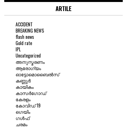
ARTILE
ACCIDENT
BREAKING NEWS
flash news
Gold rate
IPL
Uncategorized
അനുസ്മരണം
ആരോഗ്യം
ഓട്ടോമൊബൈൽസ്
കണ്ണൂർ
കായികം
കാസർഗോഡ്
കേരളം
കോവിഡ് 19
ഗെയിം
ഗൾഫ്
ചരമം