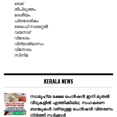
ടെക്
തീപിടുത്തം
ദേശീയം
പ്രാദേശികം
ലൈഫ് സറ്റൈൽ
വയനാട്
വിദേശം
വിദ്യാഭ്യാസം
വിനോദം
സിനിമ
KERALA NEWS
സാമൂഹ്യ ക്ഷേമ പെൻഷൻ ഇനി മുതൽ
വീടുകളിൽ എത്തിക്കില്ല; സഹകരണ
ബാങ്കുകൾ വഴിയുള്ള പെൻഷൻ വിതരണം
നിർത്തി സർക്കാർ