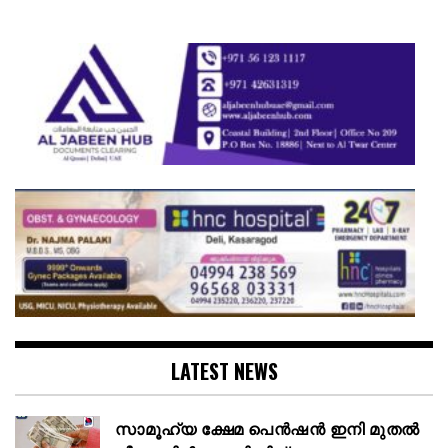
LATEST NEWS
സാമൂഹ്യ ക്ഷേമ പെൻഷൻ ഇനി മുതൽ