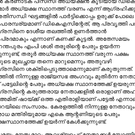
ൽ കർണാടക പിസിസി അധ്യക്ഷൻ കൂടിയായ ഡിക
ാർ അധ്യക്ഷ സ്ഥാനത്ത് വരണം എന്ന് ആഗ്രഹിക്ക
പ്രതിസന്ധി ഘട്ടങ്ങളിൽ പാർട്ടിക്കൊപ്പം ഉരുക്ക് പോല
പാരമ്പര്യമാണ് ഡികെഎസിന്റേത്, ആ പ്രവൃത്തി 
രസിനെ ദേശീയ തലത്തിൽ ഉണർത്താൻ
്രദമാകും എന്നാണ് കണക്ക് കൂട്ടൽ. അതേസമയം
ന്തപുരം എംപി ശശി തരൂരിന്റെ പേരും ഉയർന്ന
ന്നുണ്ട്, തരൂർ അധ്യക്ഷ സ്ഥാനത്ത് വരുന്ന പക്ഷം
യുടെ മുഖച്ഛായ തന്നെ മാറുമെന്നും അതുവഴി
സിനെ ശക്തിപ്പെടുത്താമെന്നുമാണ് കരുതുന്നത്.
്തിൽ നിന്നുള്ള രാജ്യസഭ അംഗവും മുതിർന്ന നേത
‌ പട്ടേലിന്റെ പേരും അധ്യക്ഷ സ്ഥാനത്തേക്ക് ഉയരുന്നു
സിന്റെ കരുത്തരായ നേതാക്കളിൽ ഒരാളാണ് അഹ്‌മ
, അമിത് ഷായ്ക്ക് ഒത്ത എതിരാളിയാണ് പട്ടേൽ എന്നാ
ിലെ സംസാരം. കേരളത്തിൽ നിന്നുള്ള നേതാവും
ോധ മന്ത്രിയുമായ എകെ ആന്റണിയുടെ പേരും
സ്ഥാനത്തേക്ക് ഉയർന്ന് കേൾക്കുന്നുണ്ട്.
ം നേതൃമാറ്റം ആവശ്യപ്പെട്ട് നേതാക്കൾ സോണ