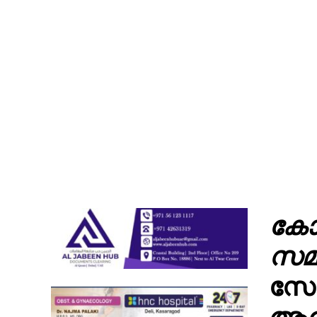
കോ
സമി
സോണ
ആര്