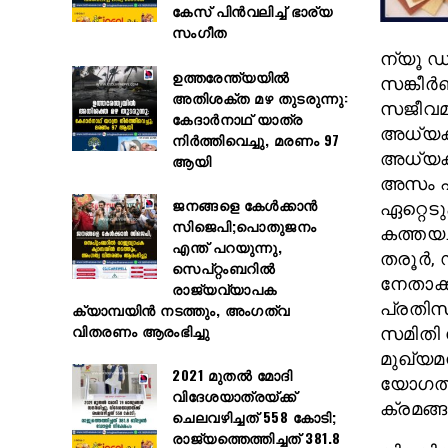
കേസ് പിൻവലിച്ച് ഭാര്യ
സംഗീത
ന്യൂ ഡ
ഉത്തരേന്ത്യയിൽ
സങ്കീർ
അതിശക്ത മഴ തുടരുന്നു:
സജീവമ
കേദാർനാഥ് യാത്ര
അധ്യക്
നിർത്തിവെച്ചു, മരണം 97
അധ്യക്
ആയി
അസം പ
ജനങ്ങളെ കേൾക്കാൻ
ഏറ്റെടു
സിജെപി;പൊതുജനം
കത്തയച്
എന്ത് പറയുന്നു,
തരൂർ, 
സെപ്റ്റംബറിൽ
നേതാക്
രാജ്യവ്യാപക
പ്രതിസ
ക്യാമ്പയിൻ നടത്തും, അംഗത്വ
വിതരണം ആരംഭിച്ചു
സമിതി
മുഖ്യമ
2021 മുതൽ മോദി
യോഗത്ത
വിദേശയാത്രയ്ക്ക്
ക്രമങ്
ചെലവഴിച്ചത് 558 കോടി;
രാജ്യത്തെത്തിച്ചത് 381.8