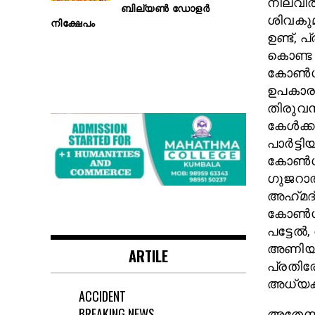
നിലവി
ബില്യൺ ഡോളർ
ശിവകുമ
നിക്ഷേപം
ഉണ്ട്, 
കൊണ്ട 
കോൺഗ്
ഉപകാരപ
തിരുവന
കേൾക്കു
പാർട്ടി
കോൺഗ്ര
ഗുജറാത
അഹ്‌മദ്
കോൺഗ്ര
പട്ടേൽ
അണിയറയ
ARTILE
പ്രതിര
അധ്യക്ഷ
ACCIDENT
BREAKING NEWS
അതേസമയ