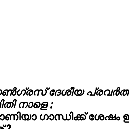
ൺഗ്രസ് ദേശീയ പ്രവർത
തി നാളെ ;
ിയാ ഗാന്ധിക്ക് ശേഷം 
 ?