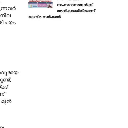
െ
സംസ്ഥാനങ്ങൾക്ക്
ുന്നവർ
അധികാരമില്ലെന്ന്
െ നില
കേന്ദ്ര സർക്കാർ
പരിചയം
ാവുമായ
ണ്ട്,
ദ്‌
ണ്
 മുൻ
ിയ