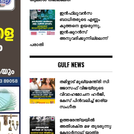
ഇൻഫ്ലുവൻസ
ബാധിതരുടെ എണ്ണം
കുത്തനെ ഉയരുന്നു,
ഇൻഷുറൻസ്
അനുവദിക്കുന്നില്ലെന്ന്
പരാതി
GULF NEWS
തമിഴ്നാട് മുഖ്യമന്ത്രി സി
ജോസഫ് വിജയ്‌യുടെ
വിവാഹമോചന ഹർജി,
കേസ് പിൻവലിച്ച് ഭാര്യ
സംഗീത
ഉത്തരേന്ത്യയിൽ
അതിശക്ത മഴ തുടരുന്നു:
കേദാർനാഥ് യാത്ര