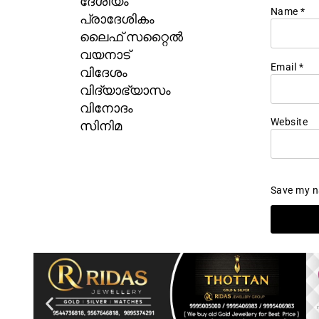
ദേശീയം
Name
*
പ്രാദേശികം
ലൈഫ് സറ്റൈൽ
വയനാട്
Email
*
വിദേശം
വിദ്യാഭ്യാസം
വിനോദം
സിനിമ
Website
Save my na