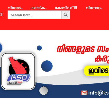
വിദേശം
കായികം
കോവിഡ് 19
വിനോദം
Search Button
Search
CT
for: