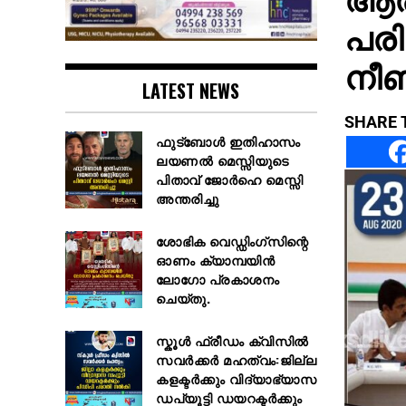
പരി
നീണ
LATEST NEWS
SHARE 
ഫുട്ബോൾ ഇതിഹാസം
ലയണൽ മെസ്സിയുടെ
പിതാവ് ജോർഹെ മെസ്സി
അന്തരിച്ചു
ശോഭിക വെഡ്ഡിംഗ്സിന്റെ
ഓണം ക്യാമ്പയിൻ
ലോഗോ പ്രകാശനം
ചെയ്തു.
സ്കൂള്‍ ഫ്രീഡം ക്വിസില്‍
സവര്‍ക്കര്‍ മഹത്വം:ജില്ല
കളക്ടര്‍ക്കും വിദ്യാഭ്യാസ
ഡപ്യൂട്ടി ഡയറക്ടര്‍ക്കും