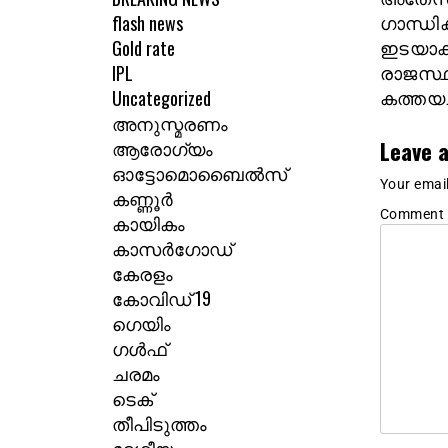
flash news
ഗാന്ധിക
Gold rate
ഇടയാക്
IPL
രാജസ്ഥ
Uncategorized
കത്തയച
അനുസ്മരണം
Leave a
ആരോഗ്യം
ഓട്ടോമൊബൈൽസ്
Your email
കണ്ണൂർ
Comment
കായികം
കാസർഗോഡ്
കേരളം
കോവിഡ് 19
ഗെയിം
ഗൾഫ്
ചരമം
ടെക്
തീപിടുത്തം