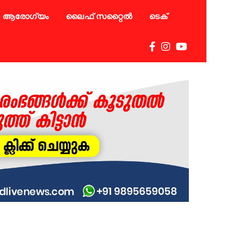
ആരോഗ്യം
ലൈഫ് സറ്റൈൽ
ടെക്