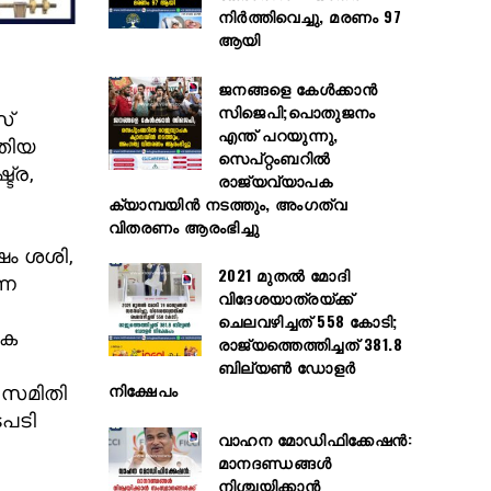
നിർത്തിവെച്ചു, മരണം 97
ആയി
ജനങ്ങളെ കേൾക്കാൻ
സിജെപി;പൊതുജനം
സ്
എന്ത് പറയുന്നു,
ുതിയ
സെപ്റ്റംബറിൽ
ട്ര,
രാജ്യവ്യാപക
ക്യാമ്പയിൻ നടത്തും, അംഗത്വ
വിതരണം ആരംഭിച്ചു
്ഷം ശശി,
2021 മുതൽ മോദി
്ന
വിദേശയാത്രയ്ക്ക്
ചെലവഴിച്ചത് 558 കോടി;
തക
രാജ്യത്തെത്തിച്ചത് 381.8
ബില്യൺ ഡോളർ
നിക്ഷേപം
 സമിതി
പടി
വാഹന മോഡിഫിക്കേഷൻ:
മാനദണ്ഡങ്ങൾ
നിശ്ചയിക്കാൻ