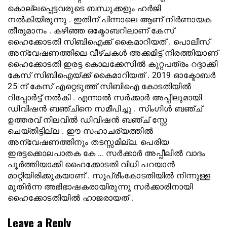
കൊല്ലപ്പെട്ടവരുടെ ബന്ധുക്കളും ഹർജി
നൽകിയിരുന്നു . ഇതിന് പിന്നാലെ ആണ് നിർണായക
തീരുമാനം . കഴിഞ്ഞ ഒക്ടോബറിലാണ് കേസ്
ഹൈക്കോടതി സിബിഐക്ക് കൈമാറിയത് . പൊലീസ്
അന്വേഷണത്തിലെ വീഴ്ചകൾ അക്കമിട്ട് നിരത്തിയാണ്
ഹൈക്കോടതി ഇരട്ട കൊലക്കേസിൽ കുറ്റപത്രം റദ്ദാക്കി
കേസ് സിബിഐയ്ക്ക് കൈമാറിയത് . 2019 ഓക്ടോബർ
25 ന് കേസ് എറ്റെടുത്ത് സിബിഐ കോടതിയിൽ
റിപ്പോർട്ട് നൽകി . എന്നാൽ സർക്കാർ അപ്പീലുമായി
ഡിവിഷൻ ബഞ്ചിനെ സമീപിച്ചു . സിംഗിൾ ബഞ്ച്
ഉത്തരവ് നിലവിൽ ഡിവിഷൻ ബഞ്ച് സ്റ്റേ
ചെയ്തിട്ടില്ല . ഈ സഹാചര്യത്തിൽ
അന്വേഷണത്തിനും തടസ്സമില്ല. പെരിയ
ഇരട്ടക്കൊലപാതക കേ … സർക്കാർ അപ്പീലിൽ വാദം
പൂർത്തിയാക്കി ഹൈക്കോടതി വിധി പറയാൻ
മാറ്റിയിരിക്കുകയാണ് . സുപ്രീംകോടതിയിൽ നിന്നുള്ള
മുതിർന്ന അഭിഭാഷകരായിരുന്നു സർക്കാരിനായി
ഹൈക്കോടതിയിൽ ഹാജരായത് .
Leave a Reply