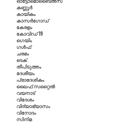
ഓട്ടോമൊബൈൽസ്
കണ്ണൂർ
കായികം
കാസർഗോഡ്
കേരളം
കോവിഡ് 19
ഗെയിം
ഗൾഫ്
ചരമം
ടെക്
തീപിടുത്തം
ദേശീയം
പ്രാദേശികം
ലൈഫ് സറ്റൈൽ
വയനാട്
വിദേശം
വിദ്യാഭ്യാസം
വിനോദം
സിനിമ