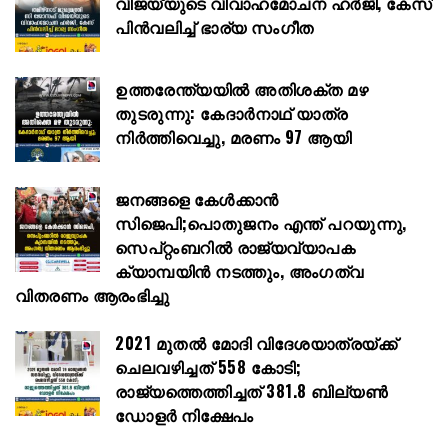
വിജയ്‌യുടെ വിവാഹമോചന ഹർജി, കേസ്
പിൻവലിച്ച് ഭാര്യ സംഗീത
ഉത്തരേന്ത്യയിൽ അതിശക്ത മഴ
തുടരുന്നു: കേദാർനാഥ് യാത്ര
നിർത്തിവെച്ചു, മരണം 97 ആയി
ജനങ്ങളെ കേൾക്കാൻ
സിജെപി;പൊതുജനം എന്ത് പറയുന്നു,
സെപ്റ്റംബറിൽ രാജ്യവ്യാപക
ക്യാമ്പയിൻ നടത്തും, അംഗത്വ
വിതരണം ആരംഭിച്ചു
2021 മുതൽ മോദി വിദേശയാത്രയ്ക്ക്
ചെലവഴിച്ചത് 558 കോടി;
രാജ്യത്തെത്തിച്ചത് 381.8 ബില്യൺ
ഡോളർ നിക്ഷേപം