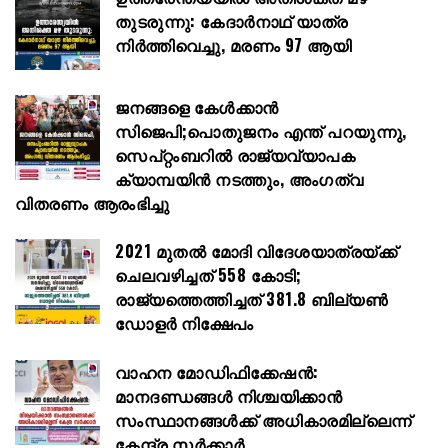
തുടരുന്നു: കേദാർനാഥ് യാത്ര
നിർത്തിവെച്ചു, മരണം 97 ആയി
ജനങ്ങളെ കേൾക്കാൻ
സിജെപി;പൊതുജനം എന്ത് പറയുന്നു,
സെപ്റ്റംബറിൽ രാജ്യവ്യാപക
ക്യാമ്പയിൻ നടത്തും, അംഗത്വ
വിതരണം ആരംഭിച്ചു
2021 മുതൽ മോദി വിദേശയാത്രയ്ക്ക്
ചെലവഴിച്ചത് 558 കോടി;
രാജ്യത്തെത്തിച്ചത് 381.8 ബില്യൺ
ഡോളർ നിക്ഷേപം
വാഹന മോഡിഫിക്കേഷൻ:
മാനദണ്ഡങ്ങൾ നിശ്ചയിക്കാൻ
സംസ്ഥാനങ്ങൾക്ക് അധികാരമില്ലെന്ന്
കേന്ദ്ര സർക്കാർ