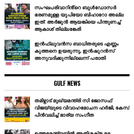
സംഘപരിവാറിൻ്റെ ബുള്‍ഡോസര്‍
ഭരണമുള്ള യുപിയോ ബിഹാറോ അല്ല
ഇത്: അര്‍ജുന്‍ ആയങ്കിയെ പിന്തുണച്ച്
ആകാശ് തില്ലങ്കേരി
ഇൻഫ്ലുവൻസ ബാധിതരുടെ എണ്ണം
കുത്തനെ ഉയരുന്നു, ഇൻഷുറൻസ്
അനുവദിക്കുന്നില്ലെന്ന് പരാതി
GULF NEWS
തമിഴ്നാട് മുഖ്യമന്ത്രി സി ജോസഫ്
വിജയ്‌യുടെ വിവാഹമോചന ഹർജി, കേസ്
പിൻവലിച്ച് ഭാര്യ സംഗീത
ഉത്തരേന്ത്യയിൽ അതിശക്ത മഴ