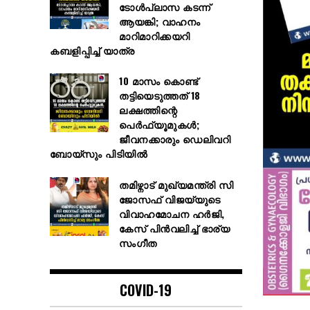
ടോൾപ്ലാസ കടന്ന്
ആയങ്കി; വാഹനം
മാറിമാറിക്കയറി
കബളിപ്പിച്ച് യാത്ര
10 മാസം കൊണ്ട്
തട്ടിയെടുത്തത് 18
ലക്ഷത്തിന്റെ
പെർഫ്യൂമുകൾ;
ജീവനക്കാരും ഡെലിവറി
ബോയ്സും പിടിയിൽ
തമിഴ്നാട് മുഖ്യമന്ത്രി സി
ജോസഫ് വിജയ്‌യുടെ
വിവാഹമോചന ഹർജി,
കേസ് പിൻവലിച്ച് ഭാര്യ
സംഗീത
COVID-19