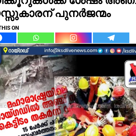
്സുകാരന് പുനർജന്മം
THIS ON