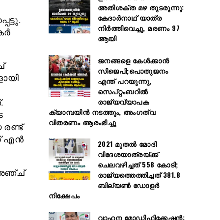
അതിശക്ത മഴ തുടരുന്നു:
കേദാർനാഥ് യാത്ര
ട്ടു.
നിർത്തിവെച്ചു, മരണം 97
തകർ
ആയി
ജനങ്ങളെ കേൾക്കാൻ
്
സിജെപി;പൊതുജനം
ളായി
എന്ത് പറയുന്നു,
സെപ്റ്റംബറിൽ
രാജ്യവ്യാപക
.
ക്യാമ്പയിൻ നടത്തും, അംഗത്വ
െ
വിതരണം ആരംഭിച്ചു
രണ്ട്
ന് എൻ
2021 മുതൽ മോദി
വിദേശയാത്രയ്ക്ക്
ചെലവഴിച്ചത് 558 കോടി;
അഞ്ച്
രാജ്യത്തെത്തിച്ചത് 381.8
ബില്യൺ ഡോളർ
നിക്ഷേപം
വാഹന മോഡിഫിക്കേഷൻ: