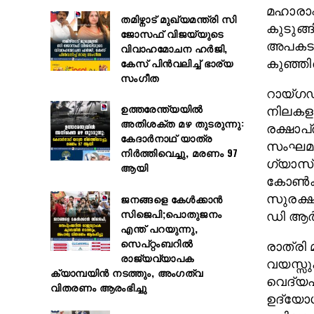
മഹാരാഷ
തമിഴ്നാട് മുഖ്യമന്ത്രി സി
കുടുങ്
ജോസഫ് വിജയ്‌യുടെ
അപകടം 
വിവാഹമോചന ഹർജി,
കേസ് പിൻവലിച്ച് ഭാര്യ
കുഞ്ഞി
സംഗീത
റായ്ഗഡ
ഉത്തരേന്ത്യയിൽ
നിലകളു
അതിശക്ത മഴ തുടരുന്നു:
രക്ഷാപ
കേദാർനാഥ് യാത്ര
സംഘമാണ
നിർത്തിവെച്ചു, മരണം 97
ഗ്യാസ്
ആയി
കോൺക്ര
ജനങ്ങളെ കേൾക്കാൻ
സുരക്ഷ
സിജെപി;പൊതുജനം
ഡി ആർ 
എന്ത് പറയുന്നു,
സെപ്റ്റംബറിൽ
രാത്രി
രാജ്യവ്യാപക
വയസ്സു
ക്യാമ്പയിൻ നടത്തും, അംഗത്വ
വെദ്യപ
വിതരണം ആരംഭിച്ചു
ഉദ്യോഗ