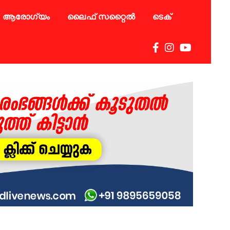
ആരോഗ്യം
ലൈഫ് സറ്റൈൽ
ടെക്