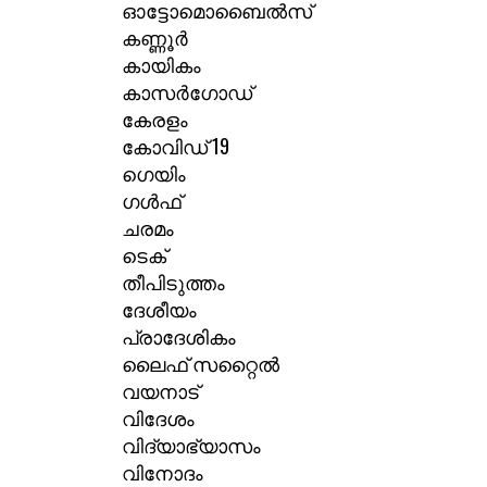
ഓട്ടോമൊബൈൽസ്
കണ്ണൂർ
കായികം
കാസർഗോഡ്
കേരളം
കോവിഡ് 19
ഗെയിം
ഗൾഫ്
ചരമം
ടെക്
തീപിടുത്തം
ദേശീയം
പ്രാദേശികം
ലൈഫ് സറ്റൈൽ
വയനാട്
വിദേശം
വിദ്യാഭ്യാസം
വിനോദം