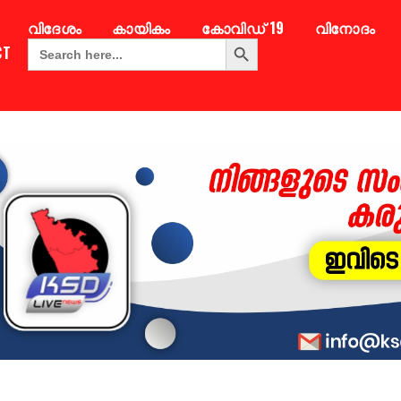
വിദേശം
കായികം
കോവിഡ് 19
വിനോദം
Search Button
Search
CT
for: