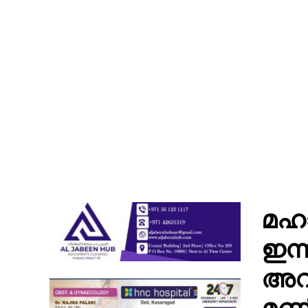
മഹാ
ഇന്
അവശ
മണി