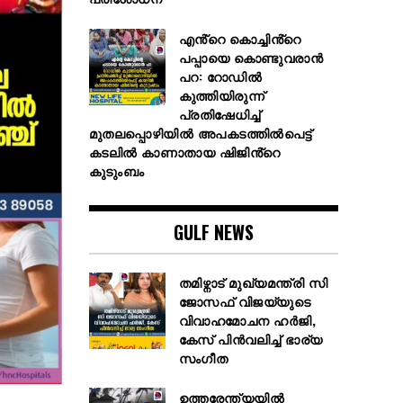
എൻ്റെ കൊച്ചിൻ്റെ
പപ്പായെ കൊണ്ടുവരാന്‍
പറ: റോഡില്‍
കുത്തിയിരുന്ന്
പ്രതിഷേധിച്ച്
മുതലപ്പൊഴിയില്‍ അപകടത്തില്‍പെട്ട്
കടലില്‍ കാണാതായ ഷിജിൻ്റെ
കുടുംബം
GULF NEWS
തമിഴ്നാട് മുഖ്യമന്ത്രി സി
ജോസഫ് വിജയ്‌യുടെ
വിവാഹമോചന ഹർജി,
കേസ് പിൻവലിച്ച് ഭാര്യ
സംഗീത
ഉത്തരേന്ത്യയിൽ