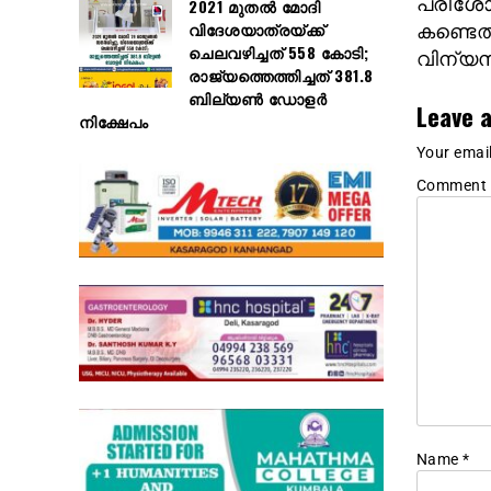
പരിശോ
2021 മുതൽ മോദി
വിദേശയാത്രയ്ക്ക്
കണ്ടെത
ചെലവഴിച്ചത് 558 കോടി;
വിന്യസി
രാജ്യത്തെത്തിച്ചത് 381.8
ബില്യൺ ഡോളർ
Leave a
നിക്ഷേപം
Your email
Comment
Name
*