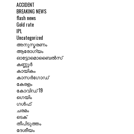
ACCIDENT
BREAKING NEWS
flash news
Gold rate
IPL
Uncategorized
അനുസ്മരണം
ആരോഗ്യം
ഓട്ടോമൊബൈൽസ്
കണ്ണൂർ
കായികം
കാസർഗോഡ്
കേരളം
കോവിഡ് 19
ഗെയിം
ഗൾഫ്
ചരമം
ടെക്
തീപിടുത്തം
ദേശീയം