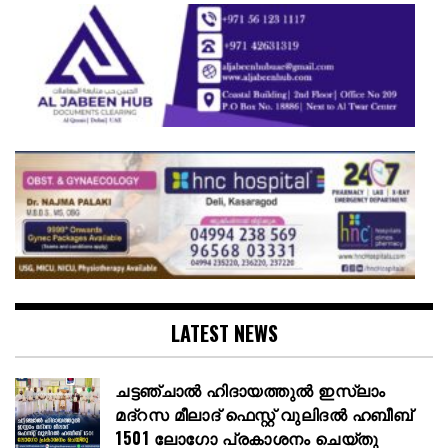
LATEST NEWS
ചട്ടഞ്ചാൽ ഹിദായത്തുൽ ഇസ്ലാം
മദ്റസ മീലാദ് ഫെസ്റ്റ് വുലിദൽ ഹബീബ്
1501 ലോഗോ പ്രകാശനം ചെയ്തു