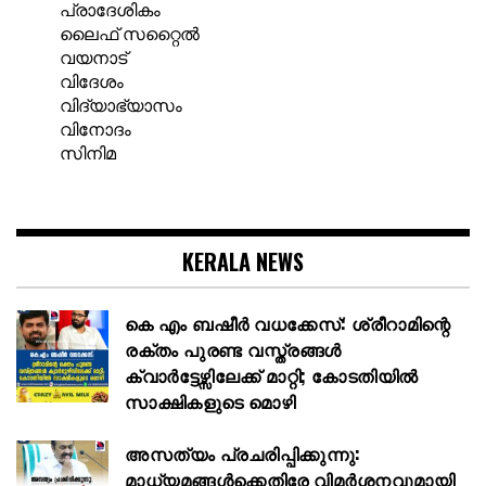
പ്രാദേശികം
ലൈഫ് സറ്റൈൽ
വയനാട്
വിദേശം
വിദ്യാഭ്യാസം
വിനോദം
സിനിമ
KERALA NEWS
കെ എം ബഷീർ വധക്കേസ്: ശ്രീറാമിന്റെ
രക്തം പുരണ്ട വസ്ത്രങ്ങൾ
ക്വാർട്ടേഴ്സിലേക്ക് മാറ്റി; കോടതിയിൽ
സാക്ഷികളുടെ മൊഴി
അസത്യം പ്രചരിപ്പിക്കുന്നു:
മാധ്യമങ്ങൾക്കെതിരേ വിമർശനവുമായി