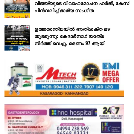
വിജയ്‌യുടെ വിവാഹമോചന ഹർജി, കേസ്
പിൻവലിച്ച് ഭാര്യ സംഗീത
ഉത്തരേന്ത്യയിൽ അതിശക്ത മഴ
തുടരുന്നു: കേദാർനാഥ് യാത്ര
നിർത്തിവെച്ചു, മരണം 97 ആയി