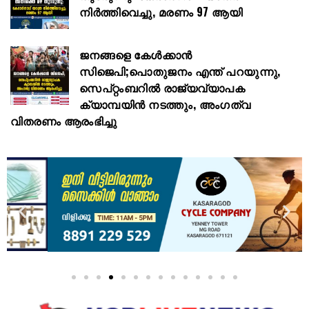
നിർത്തിവെച്ചു, മരണം 97 ആയി
ജനങ്ങളെ കേൾക്കാൻ
സിജെപി;പൊതുജനം എന്ത് പറയുന്നു,
സെപ്റ്റംബറിൽ രാജ്യവ്യാപക
ക്യാമ്പയിൻ നടത്തും, അംഗത്വ
വിതരണം ആരംഭിച്ചു