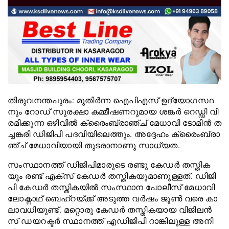
തി​​​രു​​​വ​​​ന​​​ന്ത​​​പു​​​രം: മു​​​തി​​​ര്‍​​​ന്ന ഐ​​​പി​​​എ​​​സ് ഉ​​​ദ്യോ​​​ഗ​​​സ്ഥ​​​
നും റോ​​​ഡ് സു​​​ര​​​ക്ഷാ ക​​​മ്മീ​​​ഷ​​​ണ​​​റു​​​മാ​​​യ ശ​​​ങ്ക​​​ര്‍ റെ​​​ഡ്ഡി വി​​​
ര​​​മി​​​ക്കു​​​ന്ന ഒ​​​ഴി​​​വി​​​ല്‍ ക്രൈം​​​ബ്രാ​​​ഞ്ച് മേ​​​ധാ​​​വി ടോ​​​മി​​​ന്‍ ത​​​
ച്ച​​​ങ്ക​​​രി ഡി​​​ജി​​​പി പ​​​ദ​​​വി​​​യി​​​ലെ​​​ത്തും. അ​​ദ്ദേ​​ഹം ക്രൈം​​​ബ്രാ​​​
ഞ്ച് മേ​​​ധാ​​​വി​​​യാ​​​യി തു​​​ട​​​രാ​​​നാ​​​ണു സാ​​​ധ്യ​​​ത.
സം​​​സ്ഥാ​​​ന​​​ത്ത് ഡി​​​ജി​​​പി​​​മാ​​​രു​​​ടെ ര​​​ണ്ടു കേ​​​ഡ​​​ര്‍ ത​​​സ്തി​​​ക​​​
യും ര​​​ണ്ട് എ​​​ക്സ് കേ​​​ഡ​​​ര്‍ ത​​​സ്തി​​​ക​​​യു​​​മാ​​​ണു​​​ള്ള​​​ത്. ഡി​​​ജി​​​
പി കേ​​​ഡ​​​ര്‍ ത​​​സ്തി​​​ക​​​യി​​​ല്‍ സം​​​സ്ഥാ​​​ന പോ​​​ലീ​​​സ് മേ​​​ധാ​​​വി
ലോ​​​ക്നാ​​​ഥ് ബെ​​​ഹ്റ​​​യ്ക്ക് അ​​​ടു​​​ത്ത വ​​​ര്‍​​​ഷം ജൂ​​​ണ്‍ വ​​​രെ കാ​​​
ലാ​​​വ​​​ധി​​​യു​​​ണ്ട്. മ​​​റ്റൊ​​​രു കേ​​​ഡ​​​ര്‍ ത​​​സ്തി​​​ക​​​യാ​​​യ വി​​​ജി​​​ല​​​ന്‍​​​
സ് ഡ​​​യ​​​റ​​​ക്ട​​​ര്‍ സ്ഥാ​​​ന​​​ത്ത് എ​​​ഡി​​​ജി​​​പി റാ​​​ങ്കി​​​ലു​​​ള്ള അ​​​നി​​​