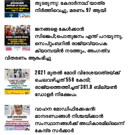
തുടരുന്നു: കേദാർനാഥ് യാത്ര
നിർത്തിവെച്ചു, മരണം 97 ആയി
ജനങ്ങളെ കേൾക്കാൻ
സിജെപി;പൊതുജനം എന്ത് പറയുന്നു,
സെപ്റ്റംബറിൽ രാജ്യവ്യാപക
ക്യാമ്പയിൻ നടത്തും, അംഗത്വ
വിതരണം ആരംഭിച്ചു
2021 മുതൽ മോദി വിദേശയാത്രയ്ക്ക്
ചെലവഴിച്ചത് 558 കോടി;
രാജ്യത്തെത്തിച്ചത് 381.8 ബില്യൺ
ഡോളർ നിക്ഷേപം
വാഹന മോഡിഫിക്കേഷൻ:
മാനദണ്ഡങ്ങൾ നിശ്ചയിക്കാൻ
സംസ്ഥാനങ്ങൾക്ക് അധികാരമില്ലെന്ന്
കേന്ദ്ര സർക്കാർ