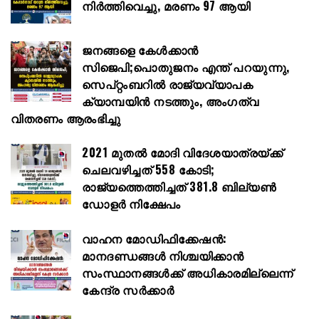
നിർത്തിവെച്ചു, മരണം 97 ആയി
ജനങ്ങളെ കേൾക്കാൻ
സിജെപി;പൊതുജനം എന്ത് പറയുന്നു,
സെപ്റ്റംബറിൽ രാജ്യവ്യാപക
ക്യാമ്പയിൻ നടത്തും, അംഗത്വ
വിതരണം ആരംഭിച്ചു
2021 മുതൽ മോദി വിദേശയാത്രയ്ക്ക്
ചെലവഴിച്ചത് 558 കോടി;
രാജ്യത്തെത്തിച്ചത് 381.8 ബില്യൺ
ഡോളർ നിക്ഷേപം
വാഹന മോഡിഫിക്കേഷൻ:
മാനദണ്ഡങ്ങൾ നിശ്ചയിക്കാൻ
സംസ്ഥാനങ്ങൾക്ക് അധികാരമില്ലെന്ന്
കേന്ദ്ര സർക്കാർ