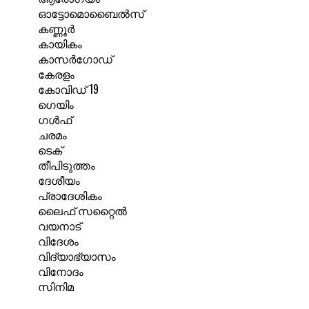
ഓട്ടോമൊബൈൽസ്
കണ്ണൂർ
കായികം
കാസർഗോഡ്
കേരളം
കോവിഡ് 19
ഗെയിം
ഗൾഫ്
ചരമം
ടെക്
തീപിടുത്തം
ദേശീയം
പ്രാദേശികം
ലൈഫ് സറ്റൈൽ
വയനാട്
വിദേശം
വിദ്യാഭ്യാസം
വിനോദം
സിനിമ