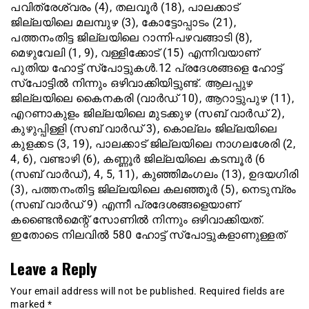
പവിത്രേശ്വരം (4), തലവൂര്‍ (18), പാലക്കാട്
ജില്ലയിലെ മലമ്പുഴ (3), കോട്ടോപ്പാടം (21),
പത്തനംതിട്ട ജില്ലയിലെ റാന്നി-പഴവങ്ങാടി (8),
മെഴുവേലി (1, 9), വള്ളിക്കോട് (15) എന്നിവയാണ്
പുതിയ ഹോട്ട് സ്‌പോട്ടുകള്‍.12 പ്രദേശങ്ങളെ ഹോട്ട്
സ്‌പോട്ടില്‍ നിന്നും ഒഴിവാക്കിയിട്ടുണ്ട്. ആലപ്പുഴ
ജില്ലയിലെ കൈനകരി (വാര്‍ഡ് 10), ആറാട്ടുപുഴ (11),
എറണാകുളം ജില്ലയിലെ മുടക്കുഴ (സബ് വാര്‍ഡ് 2),
കുഴുപ്പിള്ളി (സബ് വാര്‍ഡ് 3), കൊല്ലം ജില്ലയിലെ
കുളക്കട (3, 19), പാലക്കാട് ജില്ലയിലെ നാഗലശേരി (2,
4, 6), വണ്ടാഴി (6), കണ്ണൂര്‍ ജില്ലയിലെ കടമ്പൂര്‍ (6
(സബ് വാര്‍ഡ്), 4, 5, 11), കുഞ്ഞിമംഗലം (13), ഉദയഗിരി
(3), പത്തനംതിട്ട ജില്ലയിലെ കലഞ്ഞൂര്‍ (5), നെടുമ്പ്രം
(സബ് വാര്‍ഡ് 9) എന്നീ പ്രദേശങ്ങളെയാണ്
കണ്ടൈന്‍മെന്റ് സോണില്‍ നിന്നും ഒഴിവാക്കിയത്.
ഇതോടെ നിലവില്‍ 580 ഹോട്ട് സ്‌പോട്ടുകളാണുള്ളത്
Leave a Reply
Your email address will not be published.
Required fields are
marked
*