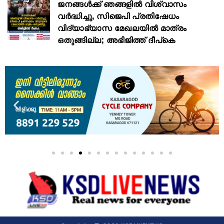
ജനങ്ങൾക്ക് ഞങ്ങളിൽ വിശ്വാസം
വർദ്ധിച്ചു, സിജെപി പ്രതിഷേധം
വിദ്യാഭ്യാസ മേഖലയിൽ മാത്രം
ഒതുങ്ങില്ല; അഭിജിത്ത് ദീപ്കെ