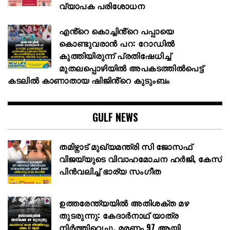
വ്യാപക പരിശോധന
എൻ്റെ കൊച്ചിൻ്റെ പപ്പായെ
കൊണ്ടുവരാന്‍ പറ: റോഡില്‍
കുത്തിയിരുന്ന് പ്രതിഷേധിച്ച്
മുതലപ്പൊഴിയില്‍ അപകടത്തില്‍പെട്ട്
കടലില്‍ കാണാതായ ഷിജിൻ്റെ കുടുംബം
GULF NEWS
തമിഴ്നാട് മുഖ്യമന്ത്രി സി ജോസഫ്
വിജയ്‌യുടെ വിവാഹമോചന ഹർജി, കേസ്
പിൻവലിച്ച് ഭാര്യ സംഗീത
ഉത്തരേന്ത്യയിൽ അതിശക്ത മഴ
തുടരുന്നു: കേദാർനാഥ് യാത്ര
നിർത്തിവെച്ചു, മരണം 97 ആയി