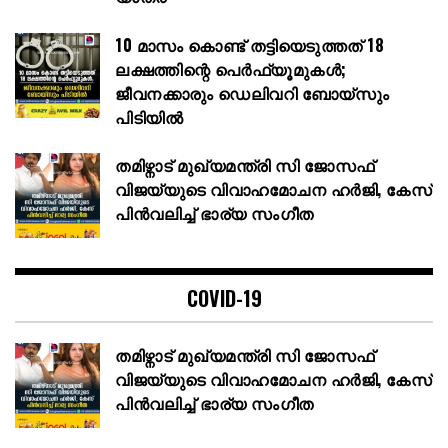
10 മാസം കൊണ്ട് തട്ടിയെടുത്തത് 18
ലക്ഷത്തിന്റെ പെർഫ്യൂമുകൾ;
ജീവനക്കാരും ഡെലിവറി ബോയ്സും
പിടിയിൽ
തമിഴ്നാട് മുഖ്യമന്ത്രി സി ജോസഫ്
വിജയ്‌യുടെ വിവാഹമോചന ഹർജി, കേസ്
പിൻവലിച്ച് ഭാര്യ സംഗീത
COVID-19
തമിഴ്നാട് മുഖ്യമന്ത്രി സി ജോസഫ്
വിജയ്‌യുടെ വിവാഹമോചന ഹർജി, കേസ്
പിൻവലിച്ച് ഭാര്യ സംഗീത