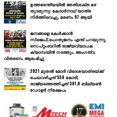
ഉത്തരേന്ത്യയിൽ അതിശക്ത മഴ
തുടരുന്നു: കേദാർനാഥ് യാത്ര
നിർത്തിവെച്ചു, മരണം 97 ആയി
ജനങ്ങളെ കേൾക്കാൻ
സിജെപി;പൊതുജനം എന്ത് പറയുന്നു,
സെപ്റ്റംബറിൽ രാജ്യവ്യാപക
ക്യാമ്പയിൻ നടത്തും, അംഗത്വ
വിതരണം ആരംഭിച്ചു
2021 മുതൽ മോദി വിദേശയാത്രയ്ക്ക്
ചെലവഴിച്ചത് 558 കോടി;
രാജ്യത്തെത്തിച്ചത് 381.8 ബില്യൺ
ഡോളർ നിക്ഷേപം