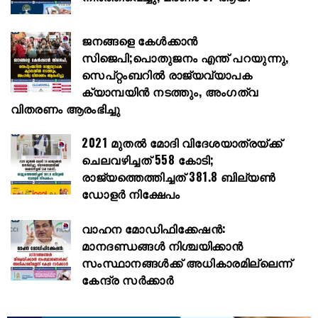
ജനങ്ങളെ കേൾക്കാൻ
സിജെപി;പൊതുജനം എന്ത് പറയുന്നു,
സെപ്റ്റംബറിൽ രാജ്യവ്യാപക
ക്യാമ്പയിൻ നടത്തും, അംഗത്വ
വിതരണം ആരംഭിച്ചു
2021 മുതൽ മോദി വിദേശയാത്രയ്ക്ക്
ചെലവഴിച്ചത് 558 കോടി;
രാജ്യത്തെത്തിച്ചത് 381.8 ബില്യൺ
ഡോളർ നിക്ഷേപം
വാഹന മോഡിഫിക്കേഷൻ:
മാനദണ്ഡങ്ങൾ നിശ്ചയിക്കാൻ
സംസ്ഥാനങ്ങൾക്ക് അധികാരമില്ലെന്ന്
കേന്ദ്ര സർക്കാർ