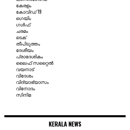
കേരളം
കോവിഡ് 19
ഗെയിം
ഗൾഫ്
ചരമം
ടെക്
തീപിടുത്തം
ദേശീയം
പ്രാദേശികം
ലൈഫ് സറ്റൈൽ
വയനാട്
വിദേശം
വിദ്യാഭ്യാസം
വിനോദം
സിനിമ
KERALA NEWS