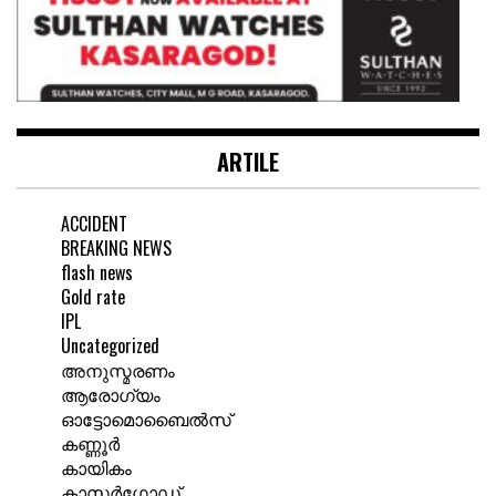
ARTILE
ACCIDENT
BREAKING NEWS
flash news
Gold rate
IPL
Uncategorized
അനുസ്മരണം
ആരോഗ്യം
ഓട്ടോമൊബൈൽസ്
കണ്ണൂർ
കായികം
കാസർഗോഡ്