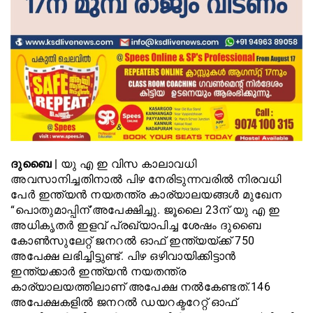
ദുബൈ |
യു എ ഇ വിസ കാലാവധി
അവസാനിച്ചതിനാൽ പിഴ നേരിടുന്നവരിൽ നിരവധി
പേർ ഇന്ത്യൻ നയതന്ത്ര കാര്യാലയങ്ങൾ മുഖേന
“പൊതുമാപ്പിന്’അപേക്ഷിച്ചു. ജൂലൈ 23ന് യു എ ഇ
അധികൃതർ ഇളവ് പ്രഖ്യാപിച്ച ശേഷം ദുബൈ
കോൺസുലേറ്റ് ജനറൽ ഓഫ് ഇന്ത്യയ്ക്ക് 750
അപേക്ഷ ലഭിച്ചിട്ടുണ്ട്. പിഴ ഒഴിവായിക്കിട്ടാൻ
ഇന്ത്യക്കാർ ഇന്ത്യൻ നയതന്ത്ര
കാര്യാലയത്തിലാണ് അപേക്ഷ നൽകേണ്ടത്.146
അപേക്ഷകളിൽ ജനറൽ ഡയറക്ടറേറ്റ് ഓഫ്