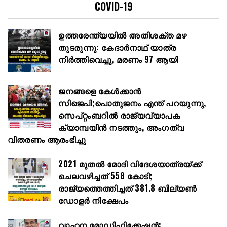
COVID-19
ഉത്തരേന്ത്യയിൽ അതിശക്ത മഴ
തുടരുന്നു: കേദാർനാഥ് യാത്ര
നിർത്തിവെച്ചു, മരണം 97 ആയി
ജനങ്ങളെ കേൾക്കാൻ
സിജെപി;പൊതുജനം എന്ത് പറയുന്നു,
സെപ്റ്റംബറിൽ രാജ്യവ്യാപക
ക്യാമ്പയിൻ നടത്തും, അംഗത്വ
വിതരണം ആരംഭിച്ചു
2021 മുതൽ മോദി വിദേശയാത്രയ്ക്ക്
ചെലവഴിച്ചത് 558 കോടി;
രാജ്യത്തെത്തിച്ചത് 381.8 ബില്യൺ
ഡോളർ നിക്ഷേപം
വാഹന മോഡിഫിക്കേഷൻ: