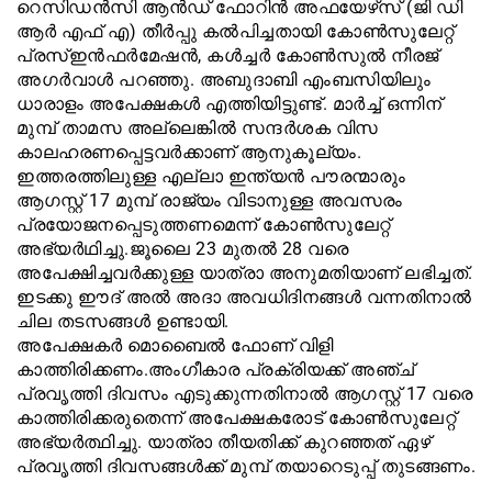
റെസിഡൻസി ആൻഡ് ഫോറിൻ അഫയേഴ്‌സ് (ജി ഡി
ആർ എഫ് എ) തീർപ്പു കൽപിച്ചതായി കോൺസുലേറ്റ്
പ്രസ്ഇൻഫർമേഷൻ, കൾച്ചർ കോൺസുൽ നീരജ്
അഗർവാൾ പറഞ്ഞു. അബുദാബി എംബസിയിലും
ധാരാളം അപേക്ഷകൾ എത്തിയിട്ടുണ്ട്. മാർച്ച് ഒന്നിന്
മുമ്പ് താമസ അല്ലെങ്കിൽ സന്ദർശക വിസ
കാലഹരണപ്പെട്ടവർക്കാണ് ആനുകൂല്യം.
ഇത്തരത്തിലുള്ള എല്ലാ ഇന്ത്യൻ പൗരന്മാരും
ആഗസ്റ്റ് 17 മുമ്പ് രാജ്യം വിടാനുള്ള അവസരം
പ്രയോജനപ്പെടുത്തണമെന്ന് കോൺസുലേറ്റ്
അഭ്യർഥിച്ചു.ജൂലൈ 23 മുതൽ 28 വരെ
അപേക്ഷിച്ചവർക്കുള്ള യാത്രാ അനുമതിയാണ് ലഭിച്ചത്.
ഇടക്കു ഈദ് അൽ അദാ അവധിദിനങ്ങൾ വന്നതിനാൽ
ചില തടസങ്ങൾ ഉണ്ടായി.
അപേക്ഷകർ മൊബൈൽ ഫോണ് വിളി
കാത്തിരിക്കണം.അംഗീകാര പ്രക്രിയക്ക് അഞ്ച്
പ്രവൃത്തി ദിവസം എടുക്കുന്നതിനാൽ ആഗസ്റ്റ് 17 വരെ
കാത്തിരിക്കരുതെന്ന് അപേക്ഷകരോട് കോൺസുലേറ്റ്
അഭ്യർത്ഥിച്ചു. യാത്രാ തീയതിക്ക് കുറഞ്ഞത് ഏഴ്
പ്രവൃത്തി ദിവസങ്ങൾക്ക് മുമ്പ് തയാറെടുപ്പ് തുടങ്ങണം.