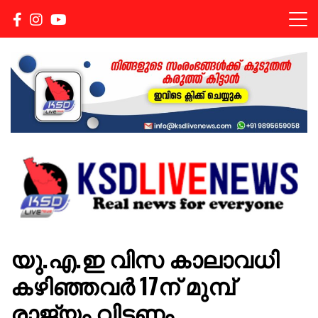
Real news for everyone
KSDLIVENEWS
യു.എ.ഇ വിസ കാലാവധി
കഴിഞ്ഞവർ 17ന് മുമ്പ്
രാജ്യം വിടണം