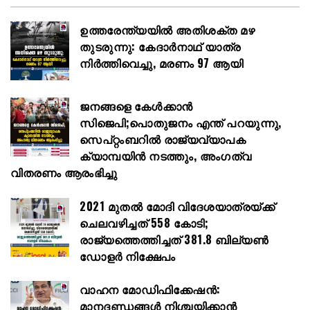
ഉത്തരേന്ത്യയിൽ അതിശക്ത മഴ
തുടരുന്നു: കേദാർനാഥ് യാത്ര
നിർത്തിവെച്ചു, മരണം 97 ആയി
ജനങ്ങളെ കേൾക്കാൻ
സിജെപി;പൊതുജനം എന്ത് പറയുന്നു,
സെപ്റ്റംബറിൽ രാജ്യവ്യാപക
ക്യാമ്പയിൻ നടത്തും, അംഗത്വ
വിതരണം ആരംഭിച്ചു
2021 മുതൽ മോദി വിദേശയാത്രയ്ക്ക്
ചെലവഴിച്ചത് 558 കോടി;
രാജ്യത്തെത്തിച്ചത് 381.8 ബില്യൺ
ഡോളർ നിക്ഷേപം
വാഹന മോഡിഫിക്കേഷൻ:
മാനദണ്ഡങ്ങൾ നിശ്ചയിക്കാൻ