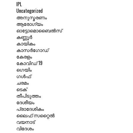
IPL
Uncategorized
അനുസ്മരണം
ആരോഗ്യം
ഓട്ടോമൊബൈൽസ്
കണ്ണൂർ
കായികം
കാസർഗോഡ്
കേരളം
കോവിഡ് 19
ഗെയിം
ഗൾഫ്
ചരമം
ടെക്
തീപിടുത്തം
ദേശീയം
പ്രാദേശികം
ലൈഫ് സറ്റൈൽ
വയനാട്
വിദേശം