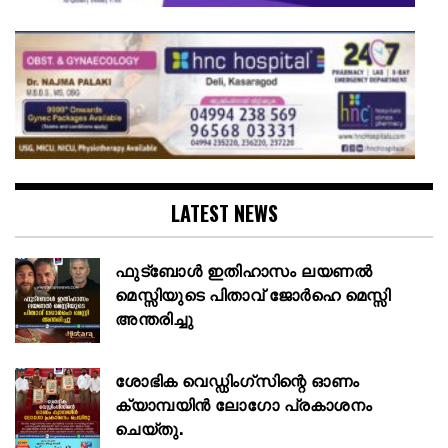
LATEST NEWS
ഫുട്ബോൾ ഇതിഹാസം ലയണൽ
മെസ്സിയുടെ പിതാവ് ജോർഹെ മെസ്സി
അന്തരിച്ചു
ശോഭിക വെഡ്ഡിംഗ്സിന്റെ ഓണം
ക്യാമ്പയിൻ ലോഗോ പ്രകാശനം
ചെയ്തു.