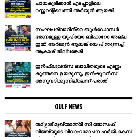
ചായകുടിക്കാൻ എടപ്പാളിലെ
റസ്റ്ററന്റിലെത്തി അർജുൻ ആയങ്കി
സംഘപരിവാറിൻ്റെ ബുള്‍ഡോസര്‍
ഭരണമുള്ള യുപിയോ ബിഹാറോ അല്ല
ഇത്: അര്‍ജുന്‍ ആയങ്കിയെ പിന്തുണച്ച്
ആകാശ് തില്ലങ്കേരി
ഇൻഫ്ലുവൻസ ബാധിതരുടെ എണ്ണം
കുത്തനെ ഉയരുന്നു, ഇൻഷുറൻസ്
അനുവദിക്കുന്നില്ലെന്ന് പരാതി
GULF NEWS
തമിഴ്നാട് മുഖ്യമന്ത്രി സി ജോസഫ്
വിജയ്‌യുടെ വിവാഹമോചന ഹർജി, കേസ്