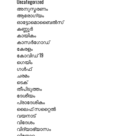
Uncategorized
അനുസ്മരണം
ആരോഗ്യം
ഓട്ടോമൊബൈൽസ്
കണ്ണൂർ
കായികം
കാസർഗോഡ്
കേരളം
കോവിഡ് 19
ഗെയിം
ഗൾഫ്
ചരമം
ടെക്
തീപിടുത്തം
ദേശീയം
പ്രാദേശികം
ലൈഫ് സറ്റൈൽ
വയനാട്
വിദേശം
വിദ്യാഭ്യാസം
വിനോദം