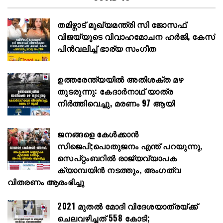
തമിഴ്നാട് മുഖ്യമന്ത്രി സി ജോസഫ്
വിജയ്‌യുടെ വിവാഹമോചന ഹർജി, കേസ്
പിൻവലിച്ച് ഭാര്യ സംഗീത
ഉത്തരേന്ത്യയിൽ അതിശക്ത മഴ
തുടരുന്നു: കേദാർനാഥ് യാത്ര
നിർത്തിവെച്ചു, മരണം 97 ആയി
ജനങ്ങളെ കേൾക്കാൻ
സിജെപി;പൊതുജനം എന്ത് പറയുന്നു,
സെപ്റ്റംബറിൽ രാജ്യവ്യാപക
ക്യാമ്പയിൻ നടത്തും, അംഗത്വ
വിതരണം ആരംഭിച്ചു
2021 മുതൽ മോദി വിദേശയാത്രയ്ക്ക്
ചെലവഴിച്ചത് 558 കോടി;