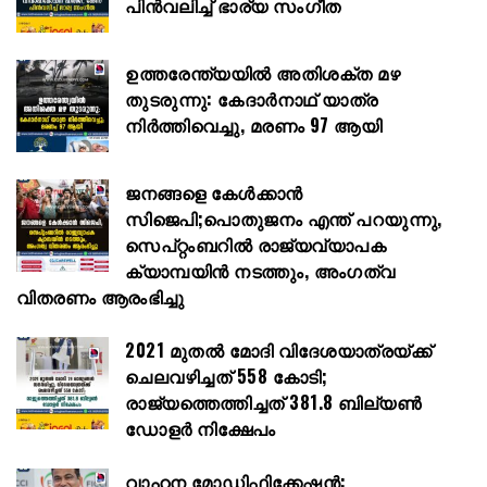
പിൻവലിച്ച് ഭാര്യ സംഗീത
ഉത്തരേന്ത്യയിൽ അതിശക്ത മഴ
തുടരുന്നു: കേദാർനാഥ് യാത്ര
നിർത്തിവെച്ചു, മരണം 97 ആയി
ജനങ്ങളെ കേൾക്കാൻ
സിജെപി;പൊതുജനം എന്ത് പറയുന്നു,
സെപ്റ്റംബറിൽ രാജ്യവ്യാപക
ക്യാമ്പയിൻ നടത്തും, അംഗത്വ
വിതരണം ആരംഭിച്ചു
2021 മുതൽ മോദി വിദേശയാത്രയ്ക്ക്
ചെലവഴിച്ചത് 558 കോടി;
രാജ്യത്തെത്തിച്ചത് 381.8 ബില്യൺ
ഡോളർ നിക്ഷേപം
വാഹന മോഡിഫിക്കേഷൻ: