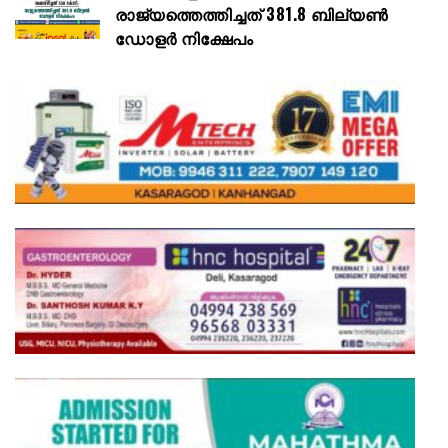
രാജ്യത്തെത്തിച്ചത് 381.8 ബില്യൺ
ഡോളർ നിക്ഷേപം