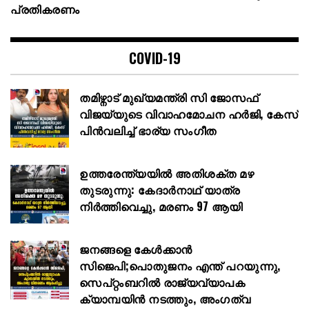
പ്രതികരണം
COVID-19
തമിഴ്നാട് മുഖ്യമന്ത്രി സി ജോസഫ്
വിജയ്‌യുടെ വിവാഹമോചന ഹർജി, കേസ്
പിൻവലിച്ച് ഭാര്യ സംഗീത
ഉത്തരേന്ത്യയിൽ അതിശക്ത മഴ
തുടരുന്നു: കേദാർനാഥ് യാത്ര
നിർത്തിവെച്ചു, മരണം 97 ആയി
ജനങ്ങളെ കേൾക്കാൻ
സിജെപി;പൊതുജനം എന്ത് പറയുന്നു,
സെപ്റ്റംബറിൽ രാജ്യവ്യാപക
ക്യാമ്പയിൻ നടത്തും, അംഗത്വ