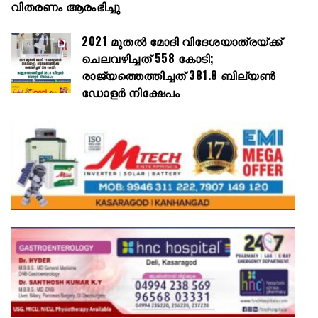
വിതരണം ആരംഭിച്ചു
2021 മുതൽ മോദി വിദേശയാത്രയ്ക്ക്
ചെലവഴിച്ചത് 558 കോടി;
രാജ്യത്തെത്തിച്ചത് 381.8 ബില്യൺ
ഡോളർ നിക്ഷേപം