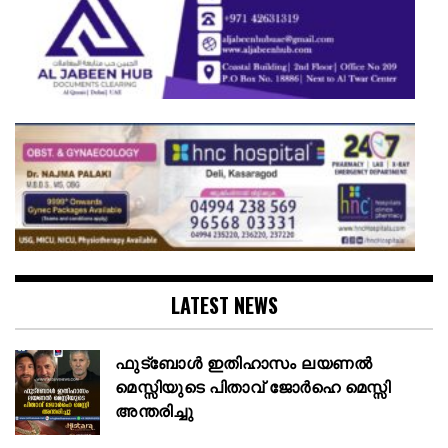
LATEST NEWS
ഫുട്ബോൾ ഇതിഹാസം ലയണൽ
മെസ്സിയുടെ പിതാവ് ജോർഹെ മെസ്സി
അന്തരിച്ചു