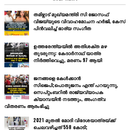
തമിഴ്നാട് മുഖ്യമന്ത്രി സി ജോസഫ്
വിജയ്‌യുടെ വിവാഹമോചന ഹർജി, കേസ്
പിൻവലിച്ച് ഭാര്യ സംഗീത
ഉത്തരേന്ത്യയിൽ അതിശക്ത മഴ
തുടരുന്നു: കേദാർനാഥ് യാത്ര
നിർത്തിവെച്ചു, മരണം 97 ആയി
ജനങ്ങളെ കേൾക്കാൻ
സിജെപി;പൊതുജനം എന്ത് പറയുന്നു,
സെപ്റ്റംബറിൽ രാജ്യവ്യാപക
ക്യാമ്പയിൻ നടത്തും, അംഗത്വ
വിതരണം ആരംഭിച്ചു
2021 മുതൽ മോദി വിദേശയാത്രയ്ക്ക്
ചെലവഴിച്ചത് 558 കോടി;