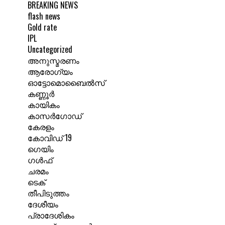
BREAKING NEWS
flash news
Gold rate
IPL
Uncategorized
അനുസ്മരണം
ആരോഗ്യം
ഓട്ടോമൊബൈൽസ്
കണ്ണൂർ
കായികം
കാസർഗോഡ്
കേരളം
കോവിഡ് 19
ഗെയിം
ഗൾഫ്
ചരമം
ടെക്
തീപിടുത്തം
ദേശീയം
പ്രാദേശികം