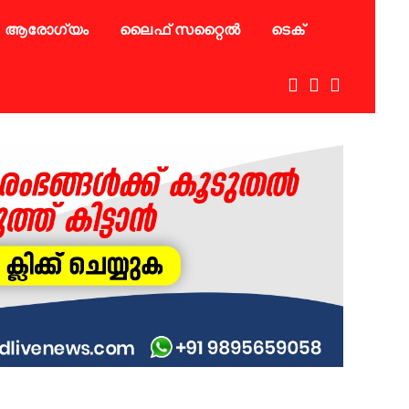
ആരോഗ്യം
ലൈഫ് സറ്റൈൽ
ടെക്