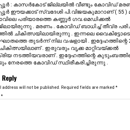
ിപ്പൂർ : കാസർകോട് ജില്ലയിൽ വീണ്ടും കോവിഡ് മരണ
പ്പൂർ ഈയക്കാട് സ്വദേശി പി.വിജയകുമാറാണ് ( 55 ) മര
രാവിലെ പരിയാരത്തെ കണ്ണൂർ ഗവ.മെഡിക്കൽ
ലായിരുന്നു . മരണം . കോവിഡ് ബാധിച്ച് തീവ്ര പ
്തിൽ ചികിത്സയിലായിരുന്നു . ഇന്നലെ വൈകിട്ടോടെ
ാതത്തെ തുടർന്ന് നില വഷളായി . ഇദ്ദേഹത്തിന്റെ 
 ചികിത്സയിലാണ് . ഇരുവരും വൃക്ക മാറ്റിവയ്ക്കൽ
്രിയ നടത്തിയവരാണ് . ഇദ്ദേഹത്തിന്റെ കുടുംബത്തിലെ
കും നേരത്തെ കോവിഡ് സ്ഥിരീകരിച്ചിരുന്നു .
 Reply
 address will not be published.
Required fields are marked
*
t
*