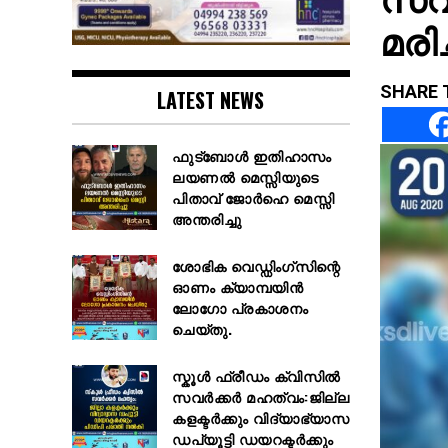
മരിച
SHARE 
LATEST NEWS
ഫുട്ബോൾ ഇതിഹാസം
ലയണൽ മെസ്സിയുടെ
പിതാവ് ജോർഹെ മെസ്സി
അന്തരിച്ചു
ശോഭിക വെഡ്ഡിംഗ്സിന്റെ
ഓണം ക്യാമ്പയിൻ
ലോഗോ പ്രകാശനം
ചെയ്തു.
സ്കൂള്‍ ഫ്രീഡം ക്വിസില്‍
സവര്‍ക്കര്‍ മഹത്വം:ജില്ല
കളക്ടര്‍ക്കും വിദ്യാഭ്യാസ
ഡപ്യൂട്ടി ഡയറക്ടര്‍ക്കും