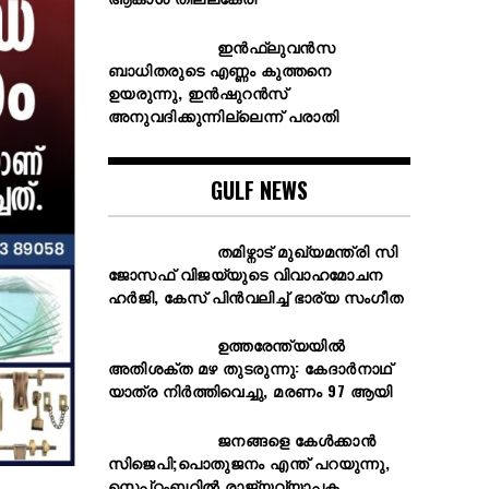
ഇൻഫ്ലുവൻസ
ബാധിതരുടെ എണ്ണം കുത്തനെ
ഉയരുന്നു, ഇൻഷുറൻസ്
അനുവദിക്കുന്നില്ലെന്ന് പരാതി
GULF NEWS
തമിഴ്നാട് മുഖ്യമന്ത്രി സി
ജോസഫ് വിജയ്‌യുടെ വിവാഹമോചന
ഹർജി, കേസ് പിൻവലിച്ച് ഭാര്യ സംഗീത
ഉത്തരേന്ത്യയിൽ
അതിശക്ത മഴ തുടരുന്നു: കേദാർനാഥ്
യാത്ര നിർത്തിവെച്ചു, മരണം 97 ആയി
ജനങ്ങളെ കേൾക്കാൻ
സിജെപി;പൊതുജനം എന്ത് പറയുന്നു,
സെപ്റ്റംബറിൽ രാജ്യവ്യാപക