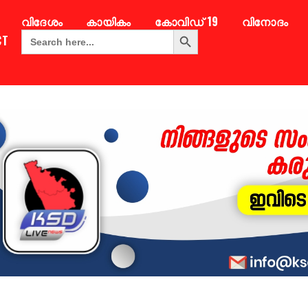
വിദേശം
കായികം
കോവിഡ് 19
വിനോദം
Search Button
Search
CT
for: