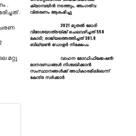
ം .
ക്യാമ്പയിൻ നടത്തും, അംഗത്വ
വിതരണം ആരംഭിച്ചു
ിച്ചത് .
2021 മുതൽ മോദി
രിചരണ
വിദേശയാത്രയ്ക്ക് ചെലവഴിച്ചത് 558
കോടി; രാജ്യത്തെത്തിച്ചത് 381.8
2
ബില്യൺ ഡോളർ നിക്ഷേപം
വാഹന മോഡിഫിക്കേഷൻ:
 മറ്റു
മാനദണ്ഡങ്ങൾ നിശ്ചയിക്കാൻ
സംസ്ഥാനങ്ങൾക്ക് അധികാരമില്ലെന്ന്
കേന്ദ്ര സർക്കാർ