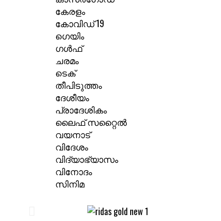
കേരളം
കോവിഡ് 19
ഗെയിം
ഗൾഫ്
ചരമം
ടെക്
തീപിടുത്തം
ദേശീയം
പ്രാദേശികം
ലൈഫ് സറ്റൈൽ
വയനാട്
വിദേശം
വിദ്യാഭ്യാസം
വിനോദം
സിനിമ