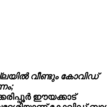
്ലയിൽ വീണ്ടും കോവിഡ്
ണം;
്കരിപ്പൂർ ഈയക്കാട്
ദേശിയാണ് കോവിഡ് ബാധിച