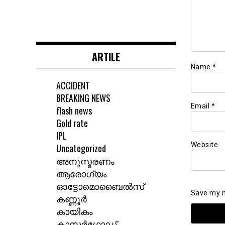
ARTILE
Name
*
ACCIDENT
BREAKING NEWS
Email
*
flash news
Gold rate
IPL
Website
Uncategorized
അനുസ്മരണം
ആരോഗ്യം
ഓട്ടോമൊബൈൽസ്
Save my n
കണ്ണൂർ
കായികം
കാസർഗോഡ്