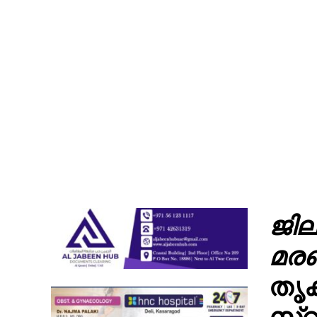
ജില
മര
തൃക
സ്വ