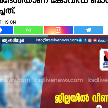
്ചത്.
THIS ON