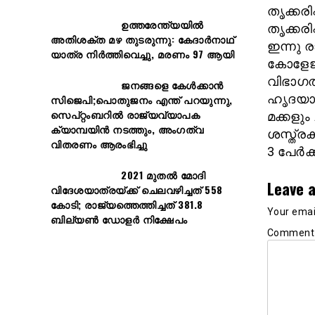
തൃക്കര
ഉത്തരേന്ത്യയിൽ
തൃക്കരി
അതിശക്ത മഴ തുടരുന്നു: കേദാർനാഥ്
ഇന്നു 
യാത്ര നിർത്തിവെച്ചു, മരണം 97 ആയി
കോളേജി
വിഭാഗത
ജനങ്ങളെ കേൾക്കാൻ
ഹൃദയാഘ
സിജെപി;പൊതുജനം എന്ത് പറയുന്നു,
സെപ്റ്റംബറിൽ രാജ്യവ്യാപക
മക്കളും
ക്യാമ്പയിൻ നടത്തും, അംഗത്വ
ശസ്ത്രക
വിതരണം ആരംഭിച്ചു
3 പേർക്
2021 മുതൽ മോദി
Leave a
വിദേശയാത്രയ്ക്ക് ചെലവഴിച്ചത് 558
കോടി; രാജ്യത്തെത്തിച്ചത് 381.8
Your email
ബില്യൺ ഡോളർ നിക്ഷേപം
Commen