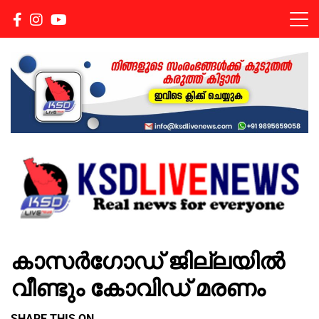
Real news for everyone
KSDLIVENEWS
കാസർഗോഡ് ജില്ലയിൽ
വീണ്ടും കോവിഡ് മരണം
SHARE THIS ON