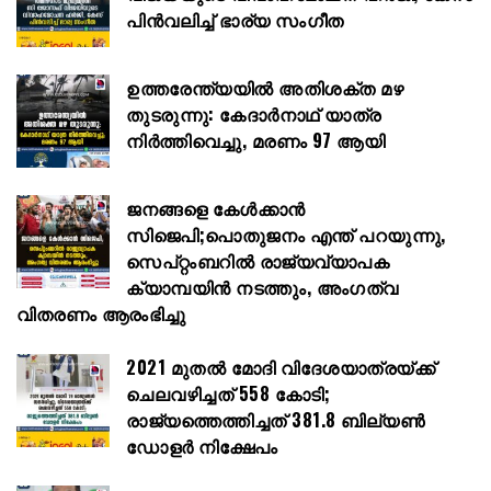
പിൻവലിച്ച് ഭാര്യ സംഗീത
ഉത്തരേന്ത്യയിൽ അതിശക്ത മഴ
തുടരുന്നു: കേദാർനാഥ് യാത്ര
നിർത്തിവെച്ചു, മരണം 97 ആയി
ജനങ്ങളെ കേൾക്കാൻ
സിജെപി;പൊതുജനം എന്ത് പറയുന്നു,
സെപ്റ്റംബറിൽ രാജ്യവ്യാപക
ക്യാമ്പയിൻ നടത്തും, അംഗത്വ
വിതരണം ആരംഭിച്ചു
2021 മുതൽ മോദി വിദേശയാത്രയ്ക്ക്
ചെലവഴിച്ചത് 558 കോടി;
രാജ്യത്തെത്തിച്ചത് 381.8 ബില്യൺ
ഡോളർ നിക്ഷേപം