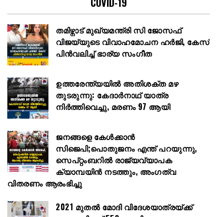
COVID-19
തമിഴ്നാട് മുഖ്യമന്ത്രി സി ജോസഫ്
വിജയ്‌യുടെ വിവാഹമോചന ഹർജി, കേസ്
പിൻവലിച്ച് ഭാര്യ സംഗീത
ഉത്തരേന്ത്യയിൽ അതിശക്ത മഴ
തുടരുന്നു: കേദാർനാഥ് യാത്ര
നിർത്തിവെച്ചു, മരണം 97 ആയി
ജനങ്ങളെ കേൾക്കാൻ
സിജെപി;പൊതുജനം എന്ത് പറയുന്നു,
സെപ്റ്റംബറിൽ രാജ്യവ്യാപക
ക്യാമ്പയിൻ നടത്തും, അംഗത്വ
വിതരണം ആരംഭിച്ചു
2021 മുതൽ മോദി വിദേശയാത്രയ്ക്ക്