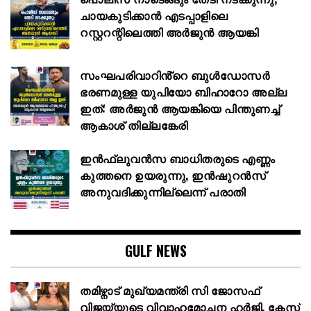
ചായകുടിക്കാൻ എടപ്പാളിലെ
റസ്റ്ററന്റിലെത്തി അർജുൻ ആയങ്കി
സംഘപരിവാറിൻ്റെ ബുള്‍ഡോസര്‍
ഭരണമുള്ള യുപിയോ ബിഹാറോ അല്ല
ഇത്: അര്‍ജുന്‍ ആയങ്കിയെ പിന്തുണച്ച്
ആകാശ് തില്ലങ്കേരി
ഇൻഫ്ലുവൻസ ബാധിതരുടെ എണ്ണം
കുത്തനെ ഉയരുന്നു, ഇൻഷുറൻസ്
അനുവദിക്കുന്നില്ലെന്ന് പരാതി
GULF NEWS
തമിഴ്നാട് മുഖ്യമന്ത്രി സി ജോസഫ്
വിജയ്‌യുടെ വിവാഹമോചന ഹർജി, കേസ്