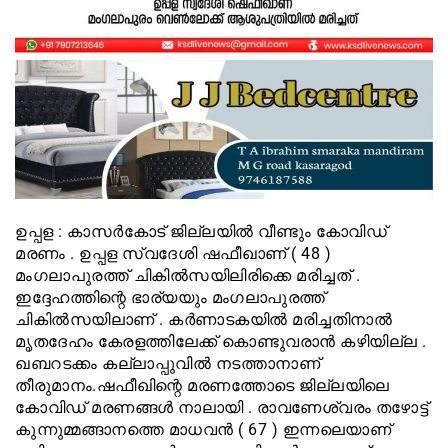
ഉപ്പള : കാസർകോട് ജില്ലയിൽ വീണ്ടും കോവിഡ്
മരണം . ഉപ്പള സ്വദേശി ഷഫീഖാണ് ( 48 )
മംഗലാപുരത്ത് ചികിൽസയിലിരിക്കെ മരിച്ചത് .
ഇദ്ദേഹത്തിന്റെ ഭാര്യയും മംഗലാപുരത്ത്
ചികിൽസയിലാണ് . കർണാടകയിൽ മരിച്ചതിനാൽ
മൃതദേഹം കേരളത്തിലേക്ക് കൊണ്ടുവരാൻ കഴിയില്ല .
ഖബറടക്കം കല്ലാപ്പുവിൽ നടത്താനാണ്
തീരുമാനം.ഷഫീഖിന്റെ മരണത്തോടെ ജില്ലയിലെ
കോവിഡ് മരണങ്ങൾ നാലായി . രാവണേശ്വരം തഴോട്ട്
കുന്നുമ്മങ്ങാനത്തെ മാധവൻ ( 67 ) ഇന്നലെയാണ്