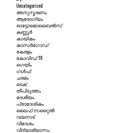
Uncategorized
അനുസ്മരണം
ആരോഗ്യം
ഓട്ടോമൊബൈൽസ്
കണ്ണൂർ
കായികം
കാസർഗോഡ്
കേരളം
കോവിഡ് 19
ഗെയിം
ഗൾഫ്
ചരമം
ടെക്
തീപിടുത്തം
ദേശീയം
പ്രാദേശികം
ലൈഫ് സറ്റൈൽ
വയനാട്
വിദേശം
വിദ്യാഭ്യാസം