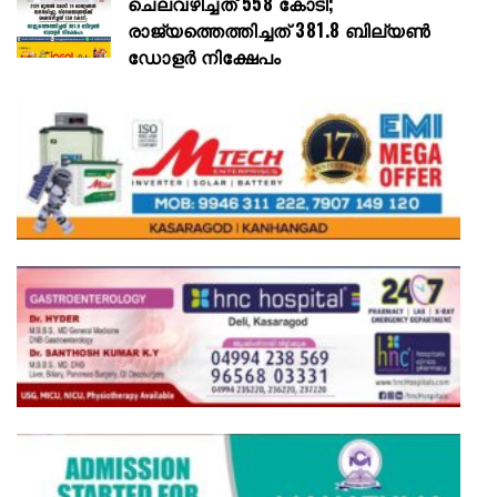
ചെലവഴിച്ചത് 558 കോടി;
രാജ്യത്തെത്തിച്ചത് 381.8 ബില്യൺ
ഡോളർ നിക്ഷേപം