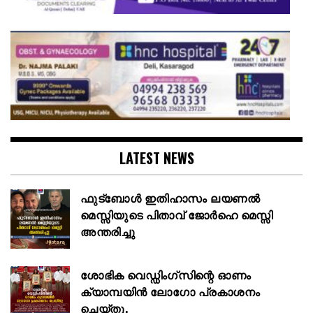
LATEST NEWS
ഫുട്ബോൾ ഇതിഹാസം ലയണൽ
മെസ്സിയുടെ പിതാവ് ജോർഹെ മെസ്സി
അന്തരിച്ചു
ശോഭിക വെഡ്ഡിംഗ്സിന്റെ ഓണം
ക്യാമ്പയിൻ ലോഗോ പ്രകാശനം
ചെയ്തു.