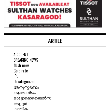
ARTILE
ACCIDENT
BREAKING NEWS
flash news
Gold rate
IPL
Uncategorized
അനുസ്മരണം
ആരോഗ്യം
ഓട്ടോമൊബൈൽസ്
കണ്ണൂർ
കായികം