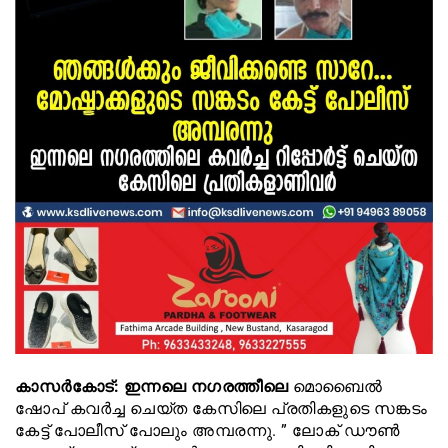
കാസർകോട്: ഇന്നലെ നഗരത്തീലെ
മൊബൈൽ
ഷോപ് കവർച്ച ചെയ്ത കേസിലെ പ്രതികളുടെ സങ്കടം
കേട്ട് പോലീസ് പോലും അമ്പരന്നു. ” ലോക് ഡൗൺ