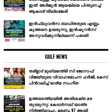
ഇത്: അര്‍ജുന്‍ ആയങ്കിയെ പിന്തുണച്ച്
ആകാശ് തില്ലങ്കേരി
ഇൻഫ്ലുവൻസ ബാധിതരുടെ എണ്ണം
കുത്തനെ ഉയരുന്നു, ഇൻഷുറൻസ്
അനുവദിക്കുന്നില്ലെന്ന് പരാതി
GULF NEWS
തമിഴ്നാട് മുഖ്യമന്ത്രി സി ജോസഫ്
വിജയ്‌യുടെ വിവാഹമോചന ഹർജി, കേസ്
പിൻവലിച്ച് ഭാര്യ സംഗീത
ഉത്തരേന്ത്യയിൽ അതിശക്ത മഴ
തുടരുന്നു: കേദാർനാഥ് യാത്ര
നിർത്തിവെച്ചു, മരണം 97 ആയി