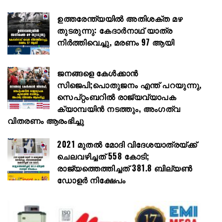
ഉത്തരേന്ത്യയിൽ അതിശക്ത മഴ
തുടരുന്നു: കേദാർനാഥ് യാത്ര
നിർത്തിവെച്ചു, മരണം 97 ആയി
ജനങ്ങളെ കേൾക്കാൻ
സിജെപി;പൊതുജനം എന്ത് പറയുന്നു,
സെപ്റ്റംബറിൽ രാജ്യവ്യാപക
ക്യാമ്പയിൻ നടത്തും, അംഗത്വ
വിതരണം ആരംഭിച്ചു
2021 മുതൽ മോദി വിദേശയാത്രയ്ക്ക്
ചെലവഴിച്ചത് 558 കോടി;
രാജ്യത്തെത്തിച്ചത് 381.8 ബില്യൺ
ഡോളർ നിക്ഷേപം