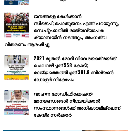
ജനങ്ങളെ കേൾക്കാൻ
സിജെപി;പൊതുജനം എന്ത് പറയുന്നു,
സെപ്റ്റംബറിൽ രാജ്യവ്യാപക
ക്യാമ്പയിൻ നടത്തും, അംഗത്വ
വിതരണം ആരംഭിച്ചു
2021 മുതൽ മോദി വിദേശയാത്രയ്ക്ക്
ചെലവഴിച്ചത് 558 കോടി;
രാജ്യത്തെത്തിച്ചത് 381.8 ബില്യൺ
ഡോളർ നിക്ഷേപം
വാഹന മോഡിഫിക്കേഷൻ:
മാനദണ്ഡങ്ങൾ നിശ്ചയിക്കാൻ
സംസ്ഥാനങ്ങൾക്ക് അധികാരമില്ലെന്ന്
കേന്ദ്ര സർക്കാർ