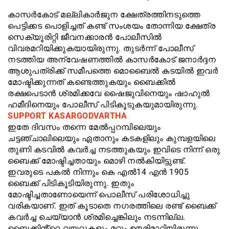
കാസർകോട് മല്ലികാർജുന ക്ഷേത്രത്തിനടുത്തെ
പെട്ടിക്കട പൊളിച്ചത് കണ്ട് സംശയം തോന്നിയ ക്ഷേത്ര
സെക്യൂരിറ്റി ജീവനക്കാരൻ പോലീസിൽ
വിവരമറിയിക്കുകയായിരുന്നു. തുടർന്ന് പോലീസ്
നടത്തിയ അന്വേഷണത്തിൽ കാസർകോട് ജനാർദ്ദന
ആശുപത്രിക്ക് സമീപത്തെ മൊബൈൽ കടയിൽ ഇവർ
മോഷ്ടിക്കുന്നത് കണ്ടെത്തുകയും ബൈക്കിൽ
രക്ഷപെടാൻ ശ്രമിക്കവേ ഷൈജുവിനെയും ഷാഹുൽ
ഹമീദിനെയും പോലീസ് പിടികൂടുകയുമായിരുന്നു.
SUPPORT
KASARGODVARTHA
ഇതേ ദിവസം തന്നെ മേൽപ്പറമ്പിലെയും
ചട്ടഞ്ചാലിലെയും ഏതാനും കടകളിലും കുമ്പളയിലെ
തുണി കടവിൽ കവർച്ച നടത്തുകയും ഇവിടെ നിന്ന് ഒരു
ബൈക്ക് മോഷ്ടിച്ചതായും മൊഴി നൽകിയിട്ടുണ്ട്.
ഇവരുടെ പകൽ നിന്നും കെ എൽ14 എൻ 1905
ബൈക്ക് പിടികൂടിയിരുന്നു. ഇതും
മോഷ്ടിച്ചതാണോയെന്ന് പൊലീസ് പരിശോധിച്ചു
വരികയാണ്. ഇത് കൂടാതെ നഗരത്തിലെ രണ്ട് ബൈക്ക്
കവർച്ച ചെയ്യാൻ ശ്രമിച്ചെങ്കിലും നടന്നില്ല.
ബൈക്കിൻ്റെ വയറുകളും മറ്റും ഊരിമാറ്റിയിരുന്നു.