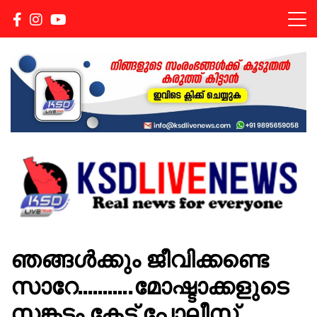
Real news for everyone
KSDLIVENEWS
ഞങ്ങൾക്കും ജീവിക്കണ്ടെ
സാറേ………..മോഷ്ടാക്കളുടെ
സങ്കടം കേട്ട് പോലീസ്