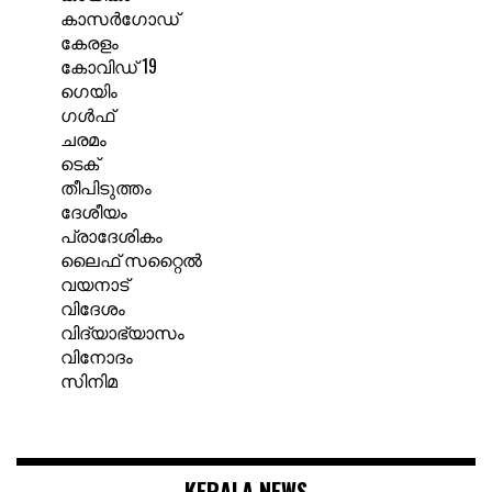
കാസർഗോഡ്
കേരളം
കോവിഡ് 19
ഗെയിം
ഗൾഫ്
ചരമം
ടെക്
തീപിടുത്തം
ദേശീയം
പ്രാദേശികം
ലൈഫ് സറ്റൈൽ
വയനാട്
വിദേശം
വിദ്യാഭ്യാസം
വിനോദം
സിനിമ
KERALA NEWS