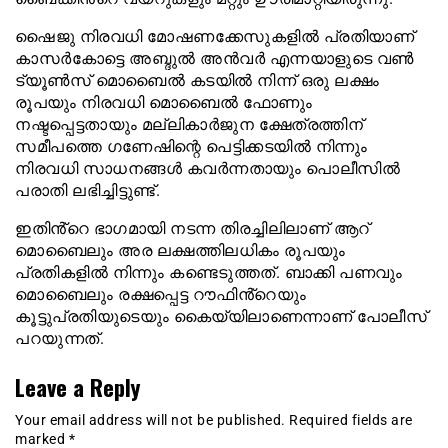
ഷൈജു നിരവധി മോഷണക്കേസുകളിൽ പ്രതിയാണ്
കാസർകോട്ടെ അബ്ദുൽ അൻവർ എന്നയാളുടെ വൺ
ട്യൂൺസ് മൊബൈൽ കടയിൽ നിന്ന് ഒരു ലക്ഷം
രൂപയും നിരവധി മൊബൈൽ ഫോണും
നഷ്ടപ്പെട്ടതായും മല്ലികാർജുന ക്ഷേത്രത്തിന്
സമീപത്തെ ഗണേഷിന്റെ പെട്ടിക്കടയിൽ നിന്നും
നിരവധി സാധനങ്ങൾ കവർന്നതായും പൊലീസിൽ
പരാതി ലഭിച്ചിട്ടുണ്ട്.
ഇതിൻ്റെ ഭാഗമായി നടന്ന തിരച്ചിലിലാണ് ആറ്
മൊബൈലും അര ലക്ഷത്തിലധികം രൂപയും
പ്രതികളിൽ നിന്നും കണ്ടെടുത്തത്. ബാക്കി പണവും
മൊബൈലും രക്ഷപ്പെട്ട റൗഫിൻ്റെയും
കൂട്ടുപ്രതിയുടെയും കൈയ്യിലാണെന്നാണ് പോലീസ്
പറയുന്നത്.
Leave a Reply
Your email address will not be published.
Required fields are
marked
*