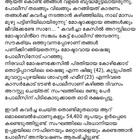
ആയത് കൊണ്ട് ഞങ്ങൾ വളരെ ബുദ്ധിമുട്ടിലായിരുന്നു,
പോലീസ് തലങ്ങും വിലങ്ങും കറങ്ങിയത് കാരണം
തങ്ങൾക്ക് കവർച്ച നടത്താൻ കഴിഞ്ഞില്ല, നാല് മാസം
മുഴു പട്ടിണിയിലായിരുന്നു’ മോഷ്ടാക്കളായ ഞങ്ങൾക്കും
ജീവിക്കേണ്ടേ സാറേ…. ” കവർച്ചാ കേസിൽ അറസ്റ്റിലായ
മോഷ്ടാവിൻ്റെ സങ്കടം കേട്ട് പോലീസ് അമ്പരന്നു.
സൗകര്യം ഒത്തുവന്നപ്പോഴാണ് തങ്ങൾ
പണിക്കിറങ്ങിയതെന്നും മോഷ്ടാവായ ഷൈജു
പോലീസിനോട് പറഞ്ഞു.
നിരവധി മോഷണക്കേസിൽ പ്രതിയായ കോഴിക്കോട്
തൊട്ടിപ്പാറയിലെ ഷൈജു എന്ന ഷിജു (42), കൂട്ടുപ്രതി
മൂവാറ്റുപുഴയിലെ ശാഹുൽ ഹമീദ് (23) എന്നിവരെ
കാസർകോട് ടൗൺ പോലീസാണ് കഴിഞ്ഞ ദിവസം
അറസ്റ്റു ചെയ്തത്. സംഘത്തിലെ രണ്ടു പേർ
പോലീസിന് പിടികൊടുക്കാതെ ഓടി രക്ഷപ്പെട്ടു.
ഇവർ കവർച്ച ചെയ്ത തൊണ്ടിമുതലായ ആറ്
മൊബൈൽഫോണുകളും 54,400 രൂപയും ഉർപ്പെടെ
കണ്ടെടുത്തിട്ടുണ്ട്. സംഘത്തിലെ പ്രധാനിയായ
ഉപ്പളയിലെ റൗഫിനെയും മറ്റൊരാളെയും കണ്ടെത്താൻ
പോലീസ് അന്വേഷണം ആരംഭിച്ചിട്ടുണ്ട്.