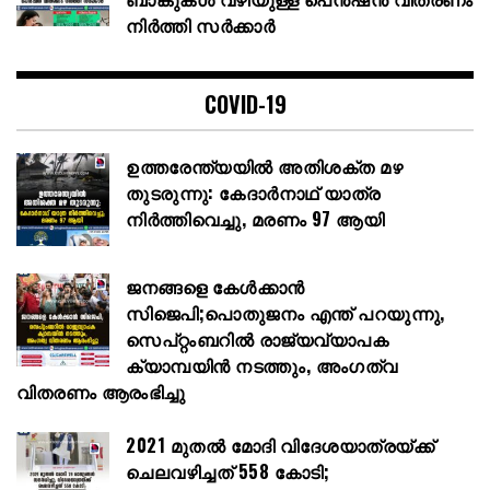
നിർത്തി സർക്കാർ
COVID-19
ഉത്തരേന്ത്യയിൽ അതിശക്ത മഴ
തുടരുന്നു: കേദാർനാഥ് യാത്ര
നിർത്തിവെച്ചു, മരണം 97 ആയി
ജനങ്ങളെ കേൾക്കാൻ
സിജെപി;പൊതുജനം എന്ത് പറയുന്നു,
സെപ്റ്റംബറിൽ രാജ്യവ്യാപക
ക്യാമ്പയിൻ നടത്തും, അംഗത്വ
വിതരണം ആരംഭിച്ചു
2021 മുതൽ മോദി വിദേശയാത്രയ്ക്ക്
ചെലവഴിച്ചത് 558 കോടി;