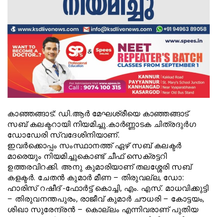
കാഞ്ഞങ്ങാട്: ഡി.ആര്‍ മേഘശ്രീയെ കാഞ്ഞങ്ങാട്
സബ് കലക്ടറായി നിയമിച്ചു.കാര്‍ണ്ണാടക ചിത്രദുര്‍ഗ
ഡോഡേരി സ്വദേശിനിയാണ്.
ഇവര്‍ക്കൊപ്പം സംസ്ഥാനത്ത് ഏഴ് സബ് കലക്ടര്‍
മാരെയും നിയമിച്ചുകൊണ്ട് ചീഫ് സെക്രട്ടറി
ഉത്തരവിറക്കി. അനു കുമാരിയാണ് തലശ്ശേരി സബ്
കളക്ടര്‍. ചേതന്‍ കുമാര്‍ മീണ – തിരുവല്ല, ഡോ:
ഹാരിസ് റഷീദ് -ഫോര്‍ട്ട് കൊച്ചി, എം. എസ്. മാധവിക്കുട്ടി
– തിരുവനന്തപുരം, രാജീവ് കുമാര്‍ ചൗധരി – കോട്ടയം,
ശിഖാ സുരേന്ദ്രന്‍ – കൊല്ലം എന്നിവരാണ് പുതിയ