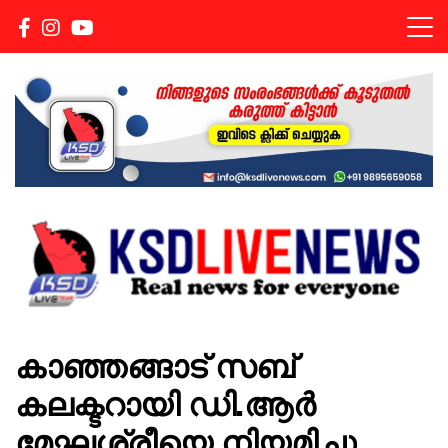
Real news for everyone
KSDLIVENEWS
കാഞ്ഞങ്ങാട് സബ്
കലക്ടറായി ഡി.ആര്‍
മേഘശ്രീയെ നിയമിച്ചു