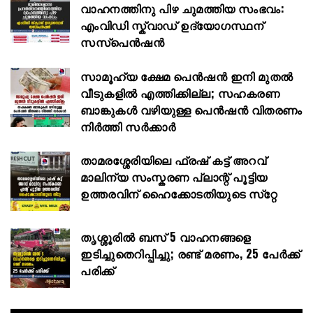
വാഹനത്തിനു പിഴ ചുമത്തിയ സംഭവം:
എംവിഡി സ്ക്വാഡ് ഉദ്യോഗസ്ഥന്
സസ്പെൻഷൻ
സാമൂഹ്യ ക്ഷേമ പെൻഷൻ ഇനി മുതൽ
വീടുകളിൽ എത്തിക്കില്ല; സഹകരണ
ബാങ്കുകൾ വഴിയുള്ള പെൻഷൻ വിതരണം
നിർത്തി സർക്കാർ
താമരശ്ശേരിയിലെ ഫ്രഷ് കട്ട് അറവ്
മാലിന്യ സംസ്കരണ പ്ലാന്റ് പൂട്ടിയ
ഉത്തരവിന് ഹൈക്കോടതിയുടെ സ്‌റ്റേ
തൃശ്ശൂരിൽ ബസ് 5 വാഹനങ്ങളെ
ഇടിച്ചുതെറിപ്പിച്ചു; രണ്ട് മരണം, 25 പേർക്ക്
പരിക്ക്