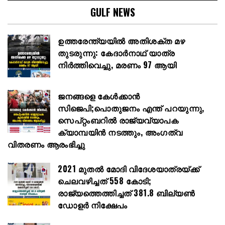
GULF NEWS
ഉത്തരേന്ത്യയിൽ അതിശക്ത മഴ
തുടരുന്നു: കേദാർനാഥ് യാത്ര
നിർത്തിവെച്ചു, മരണം 97 ആയി
ജനങ്ങളെ കേൾക്കാൻ
സിജെപി;പൊതുജനം എന്ത് പറയുന്നു,
സെപ്റ്റംബറിൽ രാജ്യവ്യാപക
ക്യാമ്പയിൻ നടത്തും, അംഗത്വ
വിതരണം ആരംഭിച്ചു
2021 മുതൽ മോദി വിദേശയാത്രയ്ക്ക്
ചെലവഴിച്ചത് 558 കോടി;
രാജ്യത്തെത്തിച്ചത് 381.8 ബില്യൺ
ഡോളർ നിക്ഷേപം