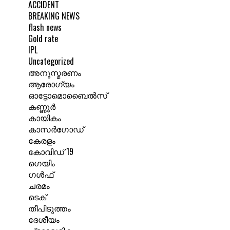
ACCIDENT
BREAKING NEWS
flash news
Gold rate
IPL
Uncategorized
അനുസ്മരണം
ആരോഗ്യം
ഓട്ടോമൊബൈൽസ്
കണ്ണൂർ
കായികം
കാസർഗോഡ്
കേരളം
കോവിഡ് 19
ഗെയിം
ഗൾഫ്
ചരമം
ടെക്
തീപിടുത്തം
ദേശീയം