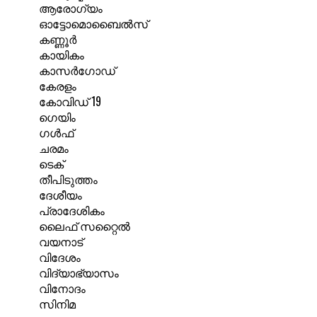
ആരോഗ്യം
ഓട്ടോമൊബൈൽസ്
കണ്ണൂർ
കായികം
കാസർഗോഡ്
കേരളം
കോവിഡ് 19
ഗെയിം
ഗൾഫ്
ചരമം
ടെക്
തീപിടുത്തം
ദേശീയം
പ്രാദേശികം
ലൈഫ് സറ്റൈൽ
വയനാട്
വിദേശം
വിദ്യാഭ്യാസം
വിനോദം
സിനിമ