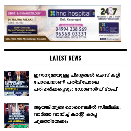
LATEST NEWS
ഇറാനുമായുള്ള പ്രശ്നങ്ങൾ ചെസ് കളി
പോലെയാണ്: പതിവ് പോലെ
പരിഹരിക്കപ്പെടും; ഡോണൾഡ് ട്രംപ്
ആയങ്കിയുടെ മൊബൈലിൽ സിമ്മില്ല,
വാർത്ത വായിച്ച് കമന്റ്: കാപ്പ
ചുമത്തിയേക്കും