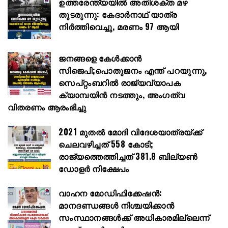
ഉത്തരേന്ത്യയിൽ അതിശക്ത മഴ
തുടരുന്നു: കേദാർനാഥ് യാത്ര
നിർത്തിവെച്ചു, മരണം 97 ആയി
ജനങ്ങളെ കേൾക്കാൻ
സിജെപി;പൊതുജനം എന്ത് പറയുന്നു,
സെപ്റ്റംബറിൽ രാജ്യവ്യാപക
ക്യാമ്പയിൻ നടത്തും, അംഗത്വ
വിതരണം ആരംഭിച്ചു
2021 മുതൽ മോദി വിദേശയാത്രയ്ക്ക്
ചെലവഴിച്ചത് 558 കോടി;
രാജ്യത്തെത്തിച്ചത് 381.8 ബില്യൺ
ഡോളർ നിക്ഷേപം
വാഹന മോഡിഫിക്കേഷൻ:
മാനദണ്ഡങ്ങൾ നിശ്ചയിക്കാൻ
സംസ്ഥാനങ്ങൾക്ക് അധികാരമില്ലെന്ന്