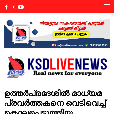
Real news for everyone
KSDLIVENEWS
ഉത്തർപ്രദേശിൽ മാധ്യമ
പ്രവർത്തകനെ വെടിവെച്ച്
കൊലപ്പെടുത്തിയ