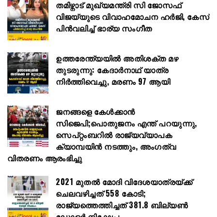
തമിഴ്നാട് മുഖ്യമന്ത്രി സി ജോസഫ്
വിജയ്‌യുടെ വിവാഹമോചന ഹർജി, കേസ്
പിൻവലിച്ച് ഭാര്യ സംഗീത
ഉത്തരേന്ത്യയിൽ അതിശക്ത മഴ
തുടരുന്നു: കേദാർനാഥ് യാത്ര
നിർത്തിവെച്ചു, മരണം 97 ആയി
ജനങ്ങളെ കേൾക്കാൻ
സിജെപി;പൊതുജനം എന്ത് പറയുന്നു,
സെപ്റ്റംബറിൽ രാജ്യവ്യാപക
ക്യാമ്പയിൻ നടത്തും, അംഗത്വ
വിതരണം ആരംഭിച്ചു
2021 മുതൽ മോദി വിദേശയാത്രയ്ക്ക്
ചെലവഴിച്ചത് 558 കോടി;
രാജ്യത്തെത്തിച്ചത് 381.8 ബില്യൺ
ഡോളർ നിക്ഷേപം