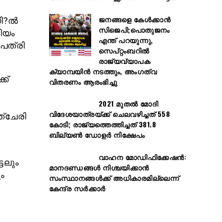
ജനങ്ങളെ കേൾക്കാൻ
?ല്‍
സിജെപി;പൊതുജനം
രിയം
എന്ത് പറയുന്നു,
ുപത്രി
സെപ്റ്റംബറിൽ
രാജ്യവ്യാപക
ക്യാമ്പയിൻ നടത്തും, അംഗത്വ
ക്
വിതരണം ആരംഭിച്ചു
2021 മുതൽ മോദി
വിദേശയാത്രയ്ക്ക് ചെലവഴിച്ചത് 558
്ചേരി
കോടി; രാജ്യത്തെത്തിച്ചത് 381.8
ബില്യൺ ഡോളർ നിക്ഷേപം
വാഹന മോഡിഫിക്കേഷൻ:
ടലും
മാനദണ്ഡങ്ങൾ നിശ്ചയിക്കാൻ
ം
സംസ്ഥാനങ്ങൾക്ക് അധികാരമില്ലെന്ന്
കേന്ദ്ര സർക്കാർ