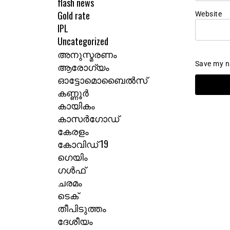
flash news
Gold rate
Website
IPL
Uncategorized
അനുസ്മരണം
Save my na
ആരോഗ്യം
ഓട്ടോമൊബൈൽസ്
കണ്ണൂർ
കായികം
കാസർഗോഡ്
കേരളം
കോവിഡ് 19
ഗെയിം
ഗൾഫ്
ചരമം
ടെക്
തീപിടുത്തം
ദേശീയം