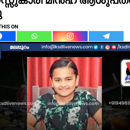
ു
THIS ON