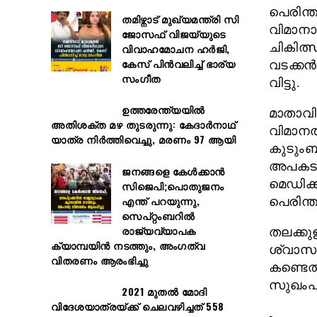
പെരിന്ത
തമിഴ്നാട് മുഖ്യമന്ത്രി സി
വിമാനാപ
ജോസഫ് വിജയ്‌യുടെ
ചികിത്സ
വിവാഹമോചന ഹർജി,
കേസ് പിൻവലിച്ച് ഭാര്യ
വടക്കന്
സംഗീത
വിട്ടു.
ഉത്തരേന്ത്യയിൽ
മാതാവിന
അതിശക്ത മഴ തുടരുന്നു: കേദാർനാഥ്
വിമാനത
യാത്ര നിർത്തിവെച്ചു, മരണം 97 ആയി
കുടുംബവ
അപകടസ
ജനങ്ങളെ കേൾക്കാൻ
മെഡിക്ക
സിജെപി;പൊതുജനം
എന്ത് പറയുന്നു,
പെരിന്ത
സെപ്റ്റംബറിൽ
രാജ്യവ്യാപക
തലക്കുള
ക്യാമ്പയിൻ നടത്തും, അംഗത്വ
ശ്വാസക
വിതരണം ആരംഭിച്ചു
കണ്ടെത
സുഖംപ്ര
2021 മുതൽ മോദി
വിദേശയാത്രയ്ക്ക് ചെലവഴിച്ചത് 558