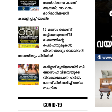
ടോൾപ്ലാസ കടന്ന്
ആയങ്കി; വാഹനം
മാറിമാറിക്കയറി
കബളിപ്പിച്ച് യാത്ര
10 മാസം കൊണ്ട്
തട്ടിയെടുത്തത് 18
ലക്ഷത്തിന്റെ
പെർഫ്യൂമുകൾ;
ജീവനക്കാരും ഡെലിവറി
ബോയ്സും പിടിയിൽ
തമിഴ്നാട് മുഖ്യമന്ത്രി സി
ജോസഫ് വിജയ്‌യുടെ
വിവാഹമോചന ഹർജി,
കേസ് പിൻവലിച്ച് ഭാര്യ
സംഗീത
COVID-19