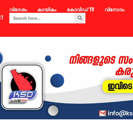
വിദേശം
കായികം
കോവിഡ് 19
വിനോദം
Search Button
Search
CT
for: