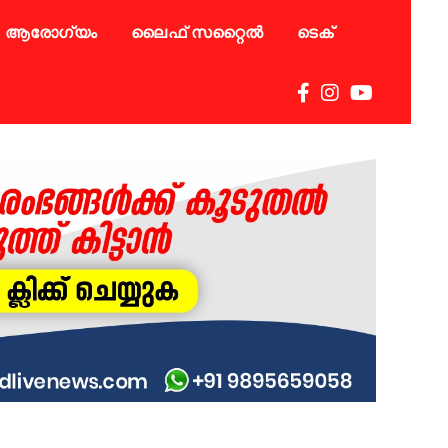
ആരോഗ്യം
ലൈഫ് സറ്റൈൽ
ടെക്