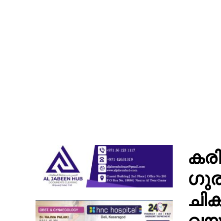
കരി
ഗുര
ചിക
വയസ