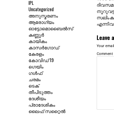
IPL
ദിവസമാ
Uncategorized
നൂറുവട
അനുസ്മരണം
സലിംകു
ആരോഗ്യം
എന്നിവ
ഓട്ടോമൊബൈൽസ്
കണ്ണൂർ
Leave a
കായികം
Your email
കാസർഗോഡ്
കേരളം
Comment
കോവിഡ് 19
ഗെയിം
ഗൾഫ്
ചരമം
ടെക്
തീപിടുത്തം
ദേശീയം
പ്രാദേശികം
ലൈഫ് സറ്റൈൽ