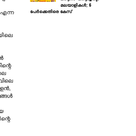
മലയാളികൾ; 6
പേർക്കെതിരെ കേസ്
 എന്ന
യിലെ
ാൻ
ന്റെ
ലെ
ുവിലെ
ാളൻ,
രങ്ങൾ
ിയ
ന്റെ