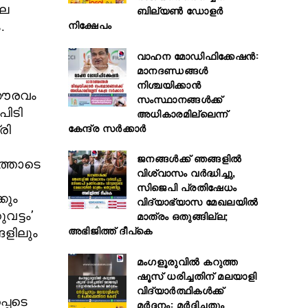
ലെ
ബില്യൺ ഡോളർ
നിക്ഷേപം
.
വാഹന മോഡിഫിക്കേഷൻ:
മാനദണ്ഡങ്ങൾ
നിശ്ചയിക്കാൻ
 ഗൗരവം
സംസ്ഥാനങ്ങൾക്ക്
പിടി
അധികാരമില്ലെന്ന്
കേന്ദ്ര സർക്കാർ
രി
ജനങ്ങൾക്ക് ഞങ്ങളിൽ
ത്തോടെ
വിശ്വാസം വർദ്ധിച്ചു,
സിജെപി പ്രതിഷേധം
കും
വിദ്യാഭ്യാസ മേഖലയിൽ
മാത്രം ഒതുങ്ങില്ല;
വട്ടം’
അഭിജിത്ത് ദീപ്കെ
ങളിലും
മംഗളൂരുവിൽ കറുത്ത
ഷൂസ് ധരിച്ചതിന് മലയാളി
വിദ്യാർത്ഥികൾക്ക്
പെടെ
മർദ്ദനം: മർദ്ദിച്ചതും