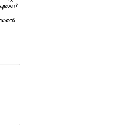
്ടമാണ്
ആരോമൽ