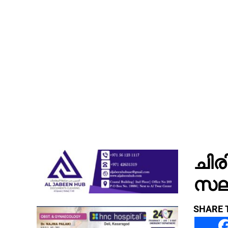
ചിര
സലി
SHARE 