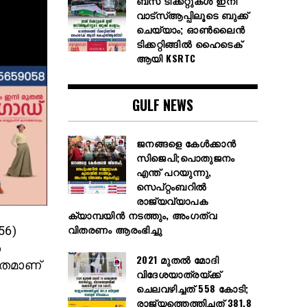
ബസ് ടിക്കറ്റുകൾ ഇനി
വാട്‌സ്ആപ്പിലൂടെ ബുക്ക്
ചെയ്യാം; ഓൺലൈൻ
ടിക്കറ്റിങ്ങിൽ ഹൈടെക്
ആയി KSRTC
GULF NEWS
ജനങ്ങളെ കേൾക്കാൻ
സിജെപി;പൊതുജനം
എന്ത് പറയുന്നു,
സെപ്റ്റംബറിൽ
രാജ്യവ്യാപക
ക്യാമ്പയിൻ നടത്തും, അംഗത്വ
വിതരണം ആരംഭിച്ചു
56)
ൾ
2021 മുതൽ മോദി
ാതമാണ്
വിദേശയാത്രയ്ക്ക്
ചെലവഴിച്ചത് 558 കോടി;
രാജ്യത്തെത്തിച്ചത് 381.8