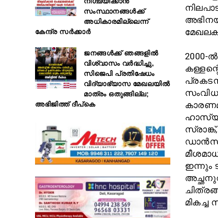
നിശ്ചയിക്കാൻ
നിലപാടു
സംസ്ഥാനങ്ങൾക്ക്
അഭിനയ
അധികാരമില്ലെന്ന്
കേന്ദ്ര സർക്കാർ
മേഖലകളി
ജനങ്ങൾക്ക് ഞങ്ങളിൽ
2000-ൽ
വിശ്വാസം വർദ്ധിച്ചു,
കള്ളന്റ
സിജെപി പ്രതിഷേധം
പ്രകടനമ
വിദ്യാഭ്യാസ മേഖലയിൽ
സംവിധാ
മാത്രം ഒതുങ്ങില്ല;
അഭിജിത്ത് ദീപ്കെ
കാരണമാ
ഹാസ്യക
സ്രാങ്
ഡാൻസ് 
മീശമാധ
ഇന്നും
അച്ഛനു
ചിത്രങ
മികച്ച 