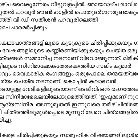
്ച വൈകുന്നേരം വീട്ടുവളപ്പിൽ. ഞായറാഴ്ച രാവി
് മുതൽ പറവൂർ ടൗൺഹാളിൽ പൊതുദർശനമുണ്ടാകും
ന്ത്രി വി.ഡി സതീശൻ പറവൂരിലെത്തി
ോപചാരമർപ്പിക്കും.
ഥാപാത്രങ്ങളിലൂടെ കുടുകുടെ ചിരിപ്പിക്കുകയും
 വേഷങ്ങളിലൂടെ കണ്ണീരണിയിക്കുകയും ചെയ്ത ഒരു
രങ്ങൾ സമ്മാനിച്ച നടനാണ് വിടവാങ്ങുന്നത്. മിമിക്
ിലൂടെ സിനിമാലോകത്തേക്കെത്തിയ സലിം കുമാർ
വും വൈകാരിക രംഗങ്ങളും ഒരുപോലെ തന്മയത്വ
്യം ചെയ്ത നടനാണ്. കൊച്ചിൻ കലാഭവൻ
ടെയുള്ള വേദികളിലൂടെയാണ് ടെലിവിഷൻ രംഗത്തേക്
െ സിനിമാമേഖലയിലേക്കുമെത്തിയത്. ‘ഇഷ്ടമാണ് നൂറു
്യസിനിമ. അന്നുമുതൽ ഇന്നുവരെ തമിഴ് ചിത്രങ്
 ചിത്രത്തിലുമുൾപ്പെടെ മുന്നൂറിലേറെ ചിത്രങ്ങളിൽ
ച്ചു.
കളെ ചിരിപ്പിക്കുകയും സാമൂഹിക വിഷയങ്ങളിലുൾപ്