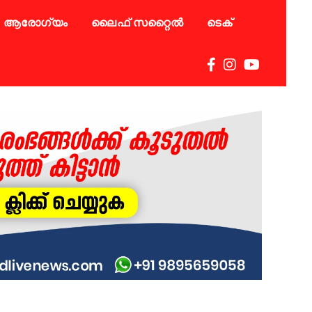
ആരോഗ്യം
ലൈഫ് സറ്റൈൽ
ടെക്