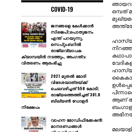
ഞായറാഴ
COVID-19
ഒമ്പത
മുഖ്യമ
ജനങ്ങളെ കേൾക്കാൻ
അന്ത്യ
സിജെപി;പൊതുജനം
എന്ത് പറയുന്നു,
ഹാസ്യക
സെപ്റ്റംബറിൽ
നിറഞ്ഞ
രാജ്യവ്യാപക
കഥാപാത്
ക്യാമ്പയിൻ നടത്തും, അംഗത്വ
വിതരണം ആരംഭിച്ചു
വേദികള
ഹാസ്യ
2021 മുതൽ മോദി
കൈകാര
വിദേശയാത്രയ്ക്ക്
ഉൾപ്പെ
ചെലവഴിച്ചത് 558 കോടി;
പിന്നാല
രാജ്യത്തെത്തിച്ചത് 381.8
ആണ് ആദ
ബില്യൺ ഡോളർ
നിക്ഷേപം
ബംഗാളി
അഭിനയി
വാഹന മോഡിഫിക്കേഷൻ:
മാനദണ്ഡങ്ങൾ
മലയാളി