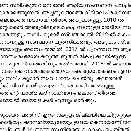
ാണ് സലിംകുമാറിനെ തേടി ആദ്യ സംസ്ഥാന ചലച്ചി
കാരമെത്തുന്നത്. അച്ഛനുറങ്ങാത്ത വീടിലെ പ്രകടനത്
രണ്ടാമത്തെ നടനായി തിരഞ്ഞെടുക്കപ്പെട്ടു. 2010-ൽ
്റെ മകൻ അബുവിലൂടെ മികച്ച നടനുള്ള ദേശീയ, സ
ാരങ്ങളും സലിം കുമാർ സ്വന്തമാക്കി. 2012-ൽ മികച്
ടനുള്ള സംസ്ഥാന പുരസ്‌കാരവും അദ്ദേഹം സ്വന്ത
 അയാളും ഞാനും തമ്മിൽ. 2017-ൽ പുറത്തുവന്ന ആ
നസംരംഭമായ കറുത്ത ജൂതൻ മികച്ച കഥയ്ക്കുള്ള
ന പുരസ്‌കാരത്തിനും അർഹമായി. 2018-ൽ ജയറാ
ാക്കി ദൈവമേ കൈതൊഴാം കെ കുമാറാകണം എന്ന
ും സലിം കുമാർ സംവിധാനം ചെയ്തു. കലാഭവൻ
ിൽ നിന്ന് ദേശീയ പുരസ്‌കാര വേദി വരെയുള്ള
ത്തിന്റെ യാത്ര കഠിനാധ്വാനം കൊണ്ട് തീർത്ത
യായി മലയാളികൾ എന്നും ഓർക്കും.
ക്ടോബർ പത്തിന് എറണാകുളം ജില്ലയിലെ ചിറ്റാറ്റ
രന്റേയും കൗസല്യയുടേയും ഇളയ മകനായാണ് ജന
െപ്റ്റംബർ 14-നാണ് സുനിതയെ വിവാഹം ചെയ്തത്. പ