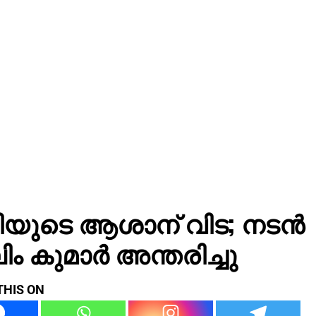
ിയുടെ ആശാന് വിട; നടൻ
ം കുമാർ അന്തരിച്ചു
THIS ON