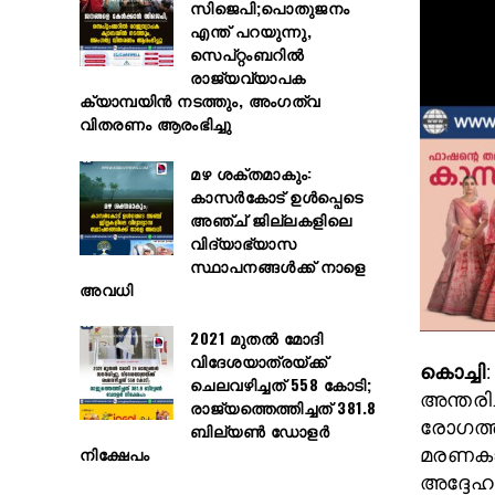
സിജെപി;പൊതുജനം
എന്ത് പറയുന്നു,
സെപ്റ്റംബറിൽ
രാജ്യവ്യാപക
ക്യാമ്പയിൻ നടത്തും, അംഗത്വ
വിതരണം ആരംഭിച്ചു
മഴ ശക്തമാകും:
കാസർകോട് ഉൾപ്പെടെ
അഞ്ച് ജില്ലകളിലെ
വിദ്യാഭ്യാസ
സ്ഥാപനങ്ങൾക്ക് നാളെ
അവധി
2021 മുതൽ മോദി
വിദേശയാത്രയ്ക്ക്
കൊച്ചി
ചെലവഴിച്ചത് 558 കോടി;
അന്തരി
രാജ്യത്തെത്തിച്ചത് 381.8
രോഗത്ത
ബില്യൺ ഡോളർ
നിക്ഷേപം
മരണകാ
അദ്ദേഹത