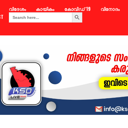
വിദേശം
കായികം
കോവിഡ് 19
വിനോദം
Search Button
Search
CT
for: