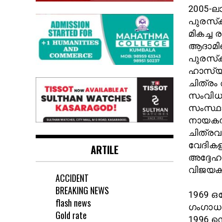
2005-ല
പുരസ്‌
മികച്ച 
ആദാമിന
പുരസ്‌ക
ഹാസ്യന
ചിത്രം
സംവിധാ
സംസ്ഥാ
നായകന
ചിത്രവ
വേദികള
ARTILE
അദ്ദേഹ
വിജയകഥ
ACCIDENT
BREAKING NEWS
1969 ഒ
flash news
ഗംഗാധ
Gold rate
1996 സ