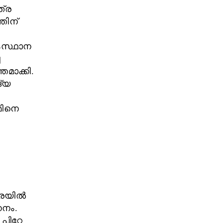
ത്ര
തിന്
ംസ്ഥാന
ച
മാക്കി.
ദ്യ
മിനെ
ുകരയിൽ
നം.
ിറ്റേ