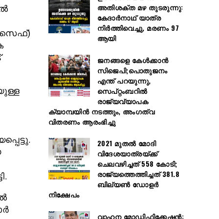
അതിശക്ത മഴ തുടരുന്നു:
ിൽ
കേദാർനാഥ് യാത്ര
നിർത്തിവെച്ചു, മരണം 97
െസെഫ്)
ആയി
ക
്
ജനങ്ങളെ കേൾക്കാൻ
സിജെപി;പൊതുജനം
എന്ത് പറയുന്നു,
സെപ്റ്റംബറിൽ
യുള്ള
രാജ്യവ്യാപക
ക്യാമ്പയിൻ നടത്തും, അംഗത്വ
വിതരണം ആരംഭിച്ചു
പെട്ടു.
2021 മുതൽ മോദി
െ
വിദേശയാത്രയ്ക്ക്
ചെലവഴിച്ചത് 558 കോടി;
രാജ്യത്തെത്തിച്ചത് 381.8
ി.
ബില്യൺ ഡോളർ
നിക്ഷേപം
ിൽ
ാർ
വാഹന മോഡിഫിക്കേഷൻ: