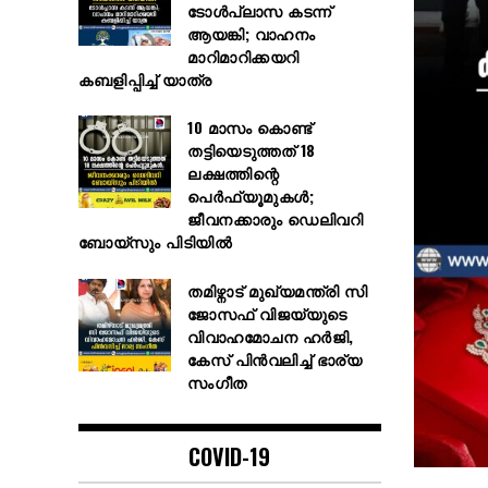
ടോൾപ്ലാസ കടന്ന്
ആയങ്കി; വാഹനം
മാറിമാറിക്കയറി
കബളിപ്പിച്ച് യാത്ര
10 മാസം കൊണ്ട്
തട്ടിയെടുത്തത് 18
ലക്ഷത്തിന്റെ
പെർഫ്യൂമുകൾ;
ജീവനക്കാരും ഡെലിവറി
ബോയ്സും പിടിയിൽ
തമിഴ്നാട് മുഖ്യമന്ത്രി സി
ജോസഫ് വിജയ്‌യുടെ
വിവാഹമോചന ഹർജി,
കേസ് പിൻവലിച്ച് ഭാര്യ
സംഗീത
COVID-19