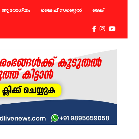
ആരോഗ്യം
ലൈഫ് സറ്റൈൽ
ടെക്