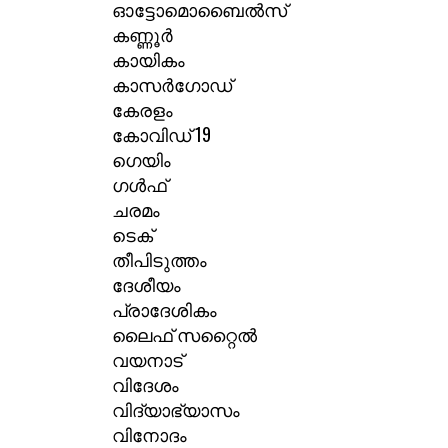
ഓട്ടോമൊബൈൽസ്
കണ്ണൂർ
കായികം
കാസർഗോഡ്
കേരളം
കോവിഡ് 19
ഗെയിം
ഗൾഫ്
ചരമം
ടെക്
തീപിടുത്തം
ദേശീയം
പ്രാദേശികം
ലൈഫ് സറ്റൈൽ
വയനാട്
വിദേശം
വിദ്യാഭ്യാസം
വിനോദം