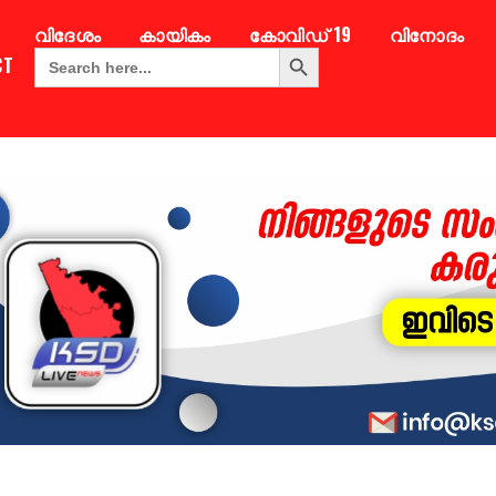
വിദേശം
കായികം
കോവിഡ് 19
വിനോദം
Search Button
Search
CT
for: