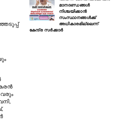
മാനദണ്ഡങ്ങൾ
നിശ്ചയിക്കാൻ
സംസ്ഥാനങ്ങൾക്ക്
അധികാരമില്ലെന്ന്
െടുപ്പ്
കേന്ദ്ര സർക്കാർ
ും
ൻ
വാകരൻ
ിവരും
പനി,
,
ീർ