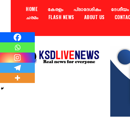
HOME
കേരളം
പ്രാദേശികം
ദേശീയം
ചരമം
FLASH NEWS
ABOUT US
CONTA
Real news for everyone
KSDLIVENEWS