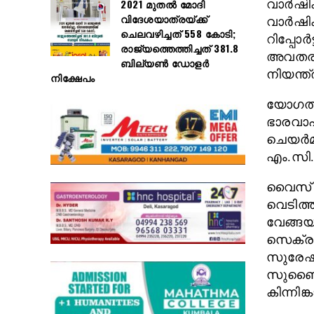
2021 മുതൽ മോദി
വാർഷിക 
വിദേശയാത്രയ്ക്ക്
വാർഷിക
ചെലവഴിച്ചത് 558 കോടി;
റിപ്പോ
രാജ്യത്തെത്തിച്ചത് 381.8
അവതരിപ്
ബില്യൺ ഡോളർ
നിയന്ത്
നിക്ഷേപം
യോഗത്ത
ഭാരവാഹ
ചെയർമാ
എം.സി. 
വൈസ് 
വെടിത്ത
വേങ്ങയ
സെക്രട
സുരേഷ്
സുബൈർ 
കിന്നി