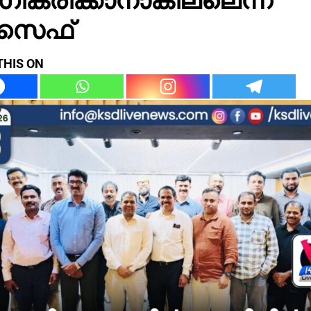
സെഫ്
THIS ON