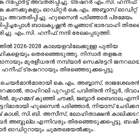
റിപ്പോർട്ട് അവതരിപ്പിച്ചു. ട്രഷറർ എം.സി. ഹനീഫ്
 കണക്കുകളും ഓഡിറ്റർ കെ.എം. അബ്ബാസ് ഓഡിറ്റ്
ർട്ടും അവതരിപ്പിച്ചു. ഹുസൈൻ പടിഞ്ഞാർ പ്രമേയം
പിച്ചപ്പോൾ ബാലകൃഷ്ണൻ തച്ചങ്ങാട് ഭാരവാഹി തിരഞ്ഞ
രിച്ചു. എം.സി. ഹനീഫ് നന്ദി രേഖപ്പെടുത്തി.
ിൽ 2026-2028 കാലയളവിലേക്കുള്ള പുതിയ
ികളെയും തെരഞ്ഞെടുത്തു. നിസാർ തളങ്കര
നായും മുരളീധരൻ നമ്പ്യാർ സെക്രട്ടറി ജനറലായ
ഹനീഫ് ട്രഷററായും തിരഞ്ഞെടുക്കപ്പെട്ടു.
ചെയർമാൻമാരായി കെ.എം. അബ്ബാസ്, രാജശേഖര
റക്കാൽ, താഹിറലി പുറപ്പാട്, പവിത്രൻ നിട്ടൂർ, ദി
ിൽ, മുഹമ്മദ് കുഞ്ഞി ചൗക്കി, ജബ്ബാർ ബൈദാല,എന്ന
്ടറിമാരായി ഹുസൈൻ പടിഞ്ഞാർ, നിയാസ് ചേടിക്കമ്
 കാശി, സി.ബി. അസീസ്, ലോഹിതാക്ഷൻ കാലിക്കടവ്
അബ്ദുല്ല എന്നിവരും തിരഞ്ഞെടുക്കപ്പെട്ടു. ബഷ
ങ്കാർ ഓഡിറ്ററായും ചുമതലയേൽക്കും.