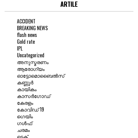
ARTILE
ACCIDENT
BREAKING NEWS
flash news
Gold rate
IPL
Uncategorized
അനുസ്മരണം
ആരോഗ്യം
ഓട്ടോമൊബൈൽസ്
കണ്ണൂർ
കായികം
കാസർഗോഡ്
കേരളം
കോവിഡ് 19
ഗെയിം
ഗൾഫ്
ചരമം
ടെക്