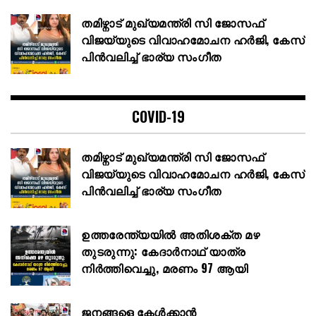
തമിഴ്നാട് മുഖ്യമന്ത്രി സി ജോസഫ്
വിജയ്‌യുടെ വിവാഹമോചന ഹർജി, കേസ്
പിൻവലിച്ച് ഭാര്യ സംഗീത
COVID-19
തമിഴ്നാട് മുഖ്യമന്ത്രി സി ജോസഫ്
വിജയ്‌യുടെ വിവാഹമോചന ഹർജി, കേസ്
പിൻവലിച്ച് ഭാര്യ സംഗീത
ഉത്തരേന്ത്യയിൽ അതിശക്ത മഴ
തുടരുന്നു: കേദാർനാഥ് യാത്ര
നിർത്തിവെച്ചു, മരണം 97 ആയി
ജനങ്ങളെ കേൾക്കാൻ