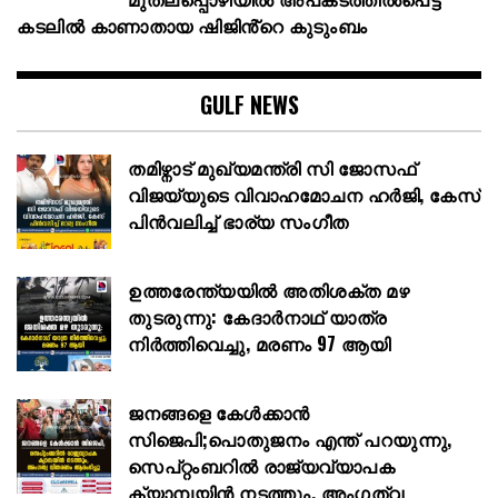
കടലില്‍ കാണാതായ ഷിജിൻ്റെ കുടുംബം
GULF NEWS
തമിഴ്നാട് മുഖ്യമന്ത്രി സി ജോസഫ്
വിജയ്‌യുടെ വിവാഹമോചന ഹർജി, കേസ്
പിൻവലിച്ച് ഭാര്യ സംഗീത
ഉത്തരേന്ത്യയിൽ അതിശക്ത മഴ
തുടരുന്നു: കേദാർനാഥ് യാത്ര
നിർത്തിവെച്ചു, മരണം 97 ആയി
ജനങ്ങളെ കേൾക്കാൻ
സിജെപി;പൊതുജനം എന്ത് പറയുന്നു,
സെപ്റ്റംബറിൽ രാജ്യവ്യാപക
ക്യാമ്പയിൻ നടത്തും, അംഗത്വ