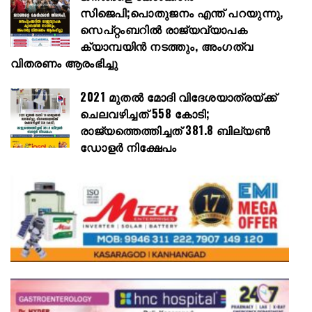
സിജെപി;പൊതുജനം എന്ത് പറയുന്നു,
സെപ്റ്റംബറിൽ രാജ്യവ്യാപക
ക്യാമ്പയിൻ നടത്തും, അംഗത്വ
വിതരണം ആരംഭിച്ചു
2021 മുതൽ മോദി വിദേശയാത്രയ്ക്ക്
ചെലവഴിച്ചത് 558 കോടി;
രാജ്യത്തെത്തിച്ചത് 381.8 ബില്യൺ
ഡോളർ നിക്ഷേപം