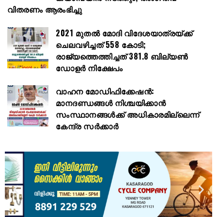
വിതരണം ആരംഭിച്ചു
2021 മുതൽ മോദി വിദേശയാത്രയ്ക്ക്
ചെലവഴിച്ചത് 558 കോടി;
രാജ്യത്തെത്തിച്ചത് 381.8 ബില്യൺ
ഡോളർ നിക്ഷേപം
വാഹന മോഡിഫിക്കേഷൻ:
മാനദണ്ഡങ്ങൾ നിശ്ചയിക്കാൻ
സംസ്ഥാനങ്ങൾക്ക് അധികാരമില്ലെന്ന്
കേന്ദ്ര സർക്കാർ