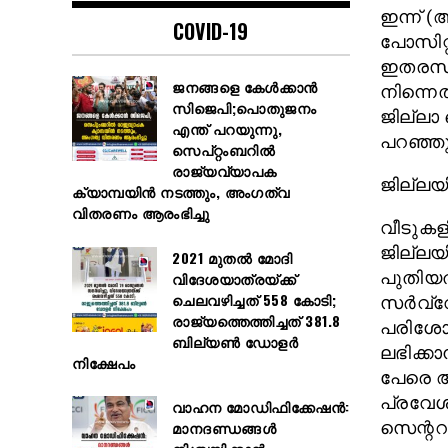
ഇന്ന് (
COVID-19
പോസിറ്റ
ഇതരസംസ
ജനങ്ങളെ കേൾക്കാൻ
നിന്നെത
സിജെപി;പൊതുജനം
ജില്ലാ
എന്ത് പറയുന്നു,
പറഞ്ഞു
സെപ്റ്റംബറിൽ
രാജ്യവ്യാപക
ജില്ലയി
ക്യാമ്പയിൻ നടത്തും, അംഗത്വ
വിതരണം ആരംഭിച്ചു
വീടുകളി
ജില്ലയ
2021 മുതൽ മോദി
പുതിയത
വിദേശയാത്രയ്ക്ക്
ചെലവഴിച്ചത് 558 കോടി;
സര്‍വ്
രാജ്യത്തെത്തിച്ചത് 381.8
പരിശോധ
ബില്യൺ ഡോളർ
ലഭിക്കാ
നിക്ഷേപം
പേരെ ആ
പ്രവേശി
വാഹന മോഡിഫിക്കേഷൻ:
സെന്ററു
മാനദണ്ഡങ്ങൾ