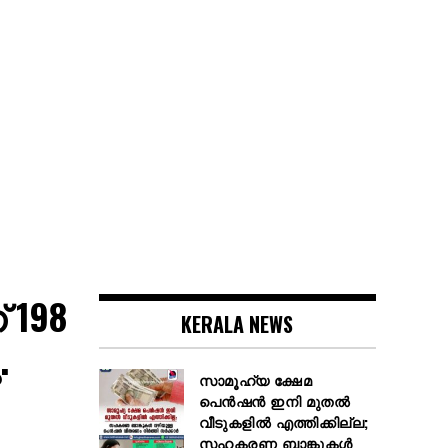
 198
KERALA NEWS
.
സാമൂഹ്യ ക്ഷേമ
പെൻഷൻ ഇനി മുതൽ
വീടുകളിൽ എത്തിക്കില്ല;
സഹകരണ ബാങ്കുകൾ