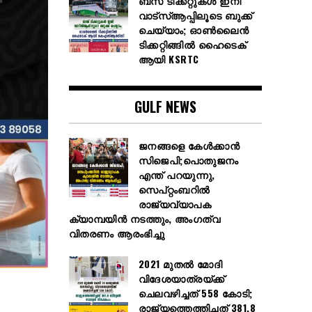
ബസ് ടിക്കറ്റുകൾ ഇനി
വാട്‌സ്ആപ്പിലൂടെ ബുക്ക്
ചെയ്യാം; ഓൺലൈൻ
ടിക്കറ്റിങ്ങിൽ ഹൈടെക്
ആയി KSRTC
GULF NEWS
ജനങ്ങളെ കേൾക്കാൻ
സിജെപി;പൊതുജനം
എന്ത് പറയുന്നു,
സെപ്റ്റംബറിൽ
രാജ്യവ്യാപക
ക്യാമ്പയിൻ നടത്തും, അംഗത്വ
വിതരണം ആരംഭിച്ചു
2021 മുതൽ മോദി
വിദേശയാത്രയ്ക്ക്
ചെലവഴിച്ചത് 558 കോടി;
രാജ്യത്തെത്തിച്ചത് 381.8