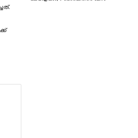
ചത്.
്ക്