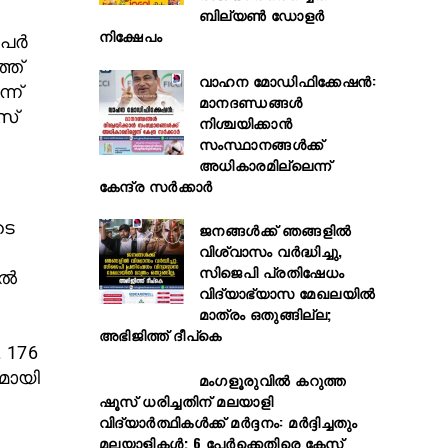
ബില്യൺ ഡോളർ
നിക്ഷേപം
േര്‍
്ത്
വാഹന മോഡിഫിക്കേഷൻ:
്ന്
മാനദണ്ഡങ്ങൾ
സ്
നിശ്ചയിക്കാൻ
സംസ്ഥാനങ്ങൾക്ക്
അധികാരമില്ലെന്ന്
കേന്ദ്ര സർക്കാർ
ടെ
ജനങ്ങൾക്ക് ഞങ്ങളിൽ
വിശ്വാസം വർദ്ധിച്ചു,
സിജെപി പ്രതിഷേധം
്‍
വിദ്യാഭ്യാസ മേഖലയിൽ
മാത്രം ഒതുങ്ങില്ല;
അഭിജിത്ത് ദീപ്കെ
. 176
മായി
മംഗളൂരുവിൽ കറുത്ത
ഷൂസ് ധരിച്ചതിന് മലയാളി
വിദ്യാർത്ഥികൾക്ക് മർദ്ദനം: മർദ്ദിച്ചതും
മലയാളികൾ; 6 പേർക്കെതിരെ കേസ്