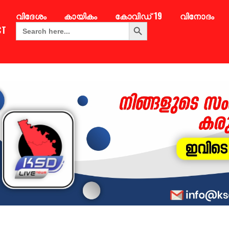
വിദേശം
കായികം
കോവിഡ് 19
വിനോദം
Search Button
Search
CT
for: