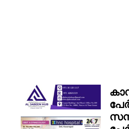
കാസ
പേർ
സമ്പ
പേർ