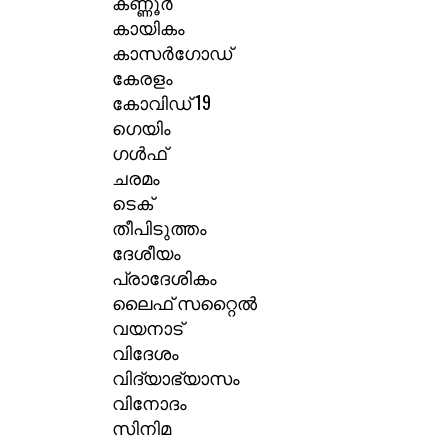
കണ്ണൂർ
കായികം
കാസർഗോഡ്
കേരളം
കോവിഡ് 19
ഗെയിം
ഗൾഫ്
ചരമം
ടെക്
തീപിടുത്തം
ദേശീയം
പ്രാദേശികം
ലൈഫ് സറ്റൈൽ
വയനാട്
വിദേശം
വിദ്യാഭ്യാസം
വിനോദം
സിനിമ