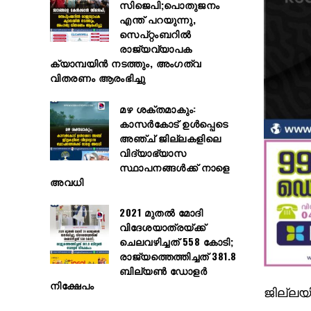
സിജെപി;പൊതുജനം
എന്ത് പറയുന്നു,
സെപ്റ്റംബറിൽ
രാജ്യവ്യാപക
ക്യാമ്പയിൻ നടത്തും, അംഗത്വ
വിതരണം ആരംഭിച്ചു
മഴ ശക്തമാകും:
കാസർകോട് ഉൾപ്പെടെ
അഞ്ച് ജില്ലകളിലെ
വിദ്യാഭ്യാസ
സ്ഥാപനങ്ങൾക്ക് നാളെ
അവധി
2021 മുതൽ മോദി
വിദേശയാത്രയ്ക്ക്
ചെലവഴിച്ചത് 558 കോടി;
രാജ്യത്തെത്തിച്ചത് 381.8
ബില്യൺ ഡോളർ
നിക്ഷേപം
ജില്ലയി