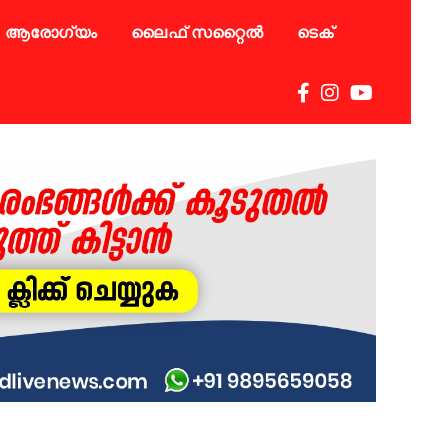
ആരോഗ്യം
ലൈഫ് സറ്റൈൽ
ടെക്