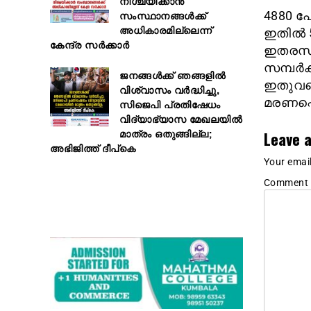
നിശ്ചയിക്കാൻ
സംസ്ഥാനങ്ങൾക്ക്
4880 പേ
അധികാരമില്ലെന്ന്
ഇതില്‍ 
കേന്ദ്ര സർക്കാർ
ഇതരസംസ
സമ്പര്‍
ജനങ്ങൾക്ക് ഞങ്ങളിൽ
ഇതുവരെ
വിശ്വാസം വർദ്ധിച്ചു,
മരണപ്പ
സിജെപി പ്രതിഷേധം
വിദ്യാഭ്യാസ മേഖലയിൽ
മാത്രം ഒതുങ്ങില്ല;
Leave a
അഭിജിത്ത് ദീപ്കെ
Your email
Comment