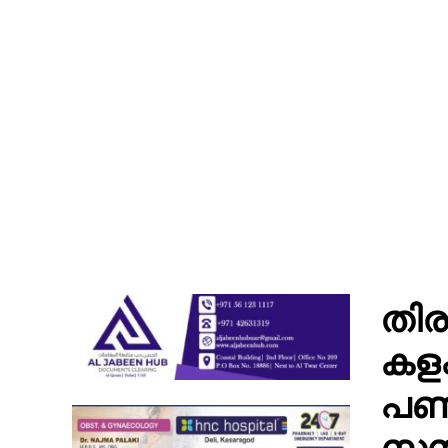
തിര
കളക
പണം
സസ