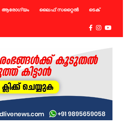
ആരോഗ്യം
ലൈഫ് സറ്റൈൽ
ടെക്