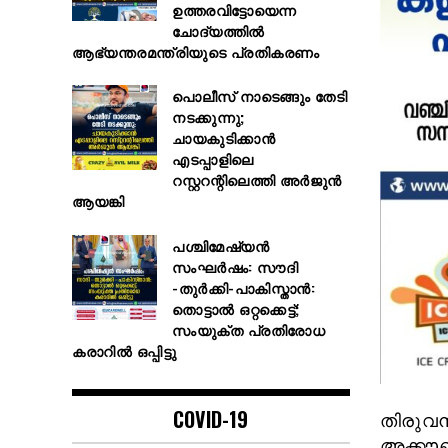
ഉത്തരവിട്ടോയെന്ന
ചോദ്യത്തിൽ
ആഭ്യന്തരമന്ത്രിയുടെ പ്രതികരണം
പൊലീസ് നാടെങ്ങും തേടി
നടക്കുന്നു;
ചായകുടിക്കാൻ
എടപ്പാളിലെ
റസ്റ്ററന്റിലെത്തി അർജുൻ
ആയങ്കി
പശ്ചിമേഷ്യൻ
സംഘർഷം: സൗദി
-തുർക്കി-പാകിസ്താൻ:
തൊട്ടാല്‍ ഒറ്റക്കെട്ട്;
സംയുക്ത പ്രതിരോധ
കരാറിൽ ഒപ്പിട്ടു
COVID-19
തിരുവന
അക്കൗണ