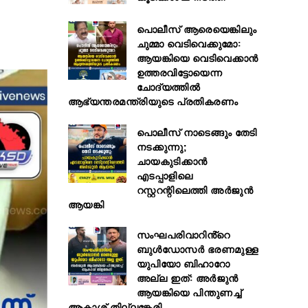
പൊലീസ് ആരെയെങ്കിലും
ചുമ്മാ വെടിവെക്കുമോ:
ആയങ്കിയെ വെടിവെക്കാൻ
ഉത്തരവിട്ടോയെന്ന
ചോദ്യത്തിൽ
ആഭ്യന്തരമന്ത്രിയുടെ പ്രതികരണം
പൊലീസ് നാടെങ്ങും തേടി
നടക്കുന്നു;
ചായകുടിക്കാൻ
എടപ്പാളിലെ
റസ്റ്ററന്റിലെത്തി അർജുൻ
ആയങ്കി
സംഘപരിവാറിൻ്റെ
ബുള്‍ഡോസര്‍ ഭരണമുള്ള
യുപിയോ ബിഹാറോ
അല്ല ഇത്: അര്‍ജുന്‍
ആയങ്കിയെ പിന്തുണച്ച്
ആകാശ് തില്ലങ്കേരി