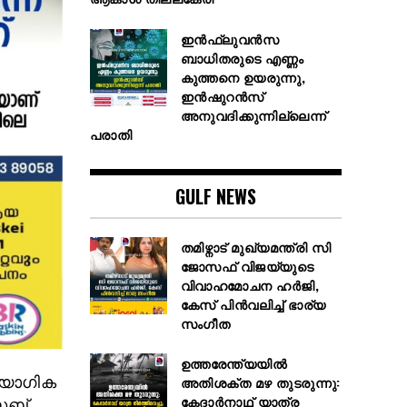
ഇൻഫ്ലുവൻസ
ബാധിതരുടെ എണ്ണം
കുത്തനെ ഉയരുന്നു,
ഇൻഷുറൻസ്
അനുവദിക്കുന്നില്ലെന്ന്
പരാതി
GULF NEWS
തമിഴ്നാട് മുഖ്യമന്ത്രി സി
ജോസഫ് വിജയ്‌യുടെ
വിവാഹമോചന ഹർജി,
കേസ് പിൻവലിച്ച് ഭാര്യ
സംഗീത
ഉത്തരേന്ത്യയിൽ
്യോഗിക
അതിശക്ത മഴ തുടരുന്നു:
കേദാർനാഥ് യാത്ര
സബ്