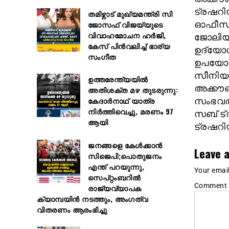
ട്രഷറ
തമിഴ്നാട് മുഖ്യമന്ത്രി സി
ജോസഫ് വിജയ്‌യുടെ
ഓഫീസർ
വിവാഹമോചന ഹർജി,
ജോലിയി
കേസ് പിൻവലിച്ച് ഭാര്യ
ഉദ്യോഗ
സംഗീത
ഉപയോഗി
സീനിയർ
ഉത്തരേന്ത്യയിൽ
അക്കൗണ
അതിശക്ത മഴ തുടരുന്നു:
കേദാർനാഥ് യാത്ര
സംഭവത്
നിർത്തിവെച്ചു, മരണം 97
സബ് ട്
ആയി
ട്രഷറിയ
ജനങ്ങളെ കേൾക്കാൻ
Leave a
സിജെപി;പൊതുജനം
എന്ത് പറയുന്നു,
Your email
സെപ്റ്റംബറിൽ
Comment
രാജ്യവ്യാപക
ക്യാമ്പയിൻ നടത്തും, അംഗത്വ
വിതരണം ആരംഭിച്ചു