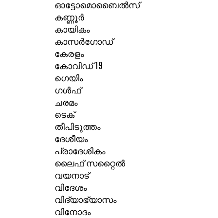
ഓട്ടോമൊബൈൽസ്
കണ്ണൂർ
കായികം
കാസർഗോഡ്
കേരളം
കോവിഡ് 19
ഗെയിം
ഗൾഫ്
ചരമം
ടെക്
തീപിടുത്തം
ദേശീയം
പ്രാദേശികം
ലൈഫ് സറ്റൈൽ
വയനാട്
വിദേശം
വിദ്യാഭ്യാസം
വിനോദം