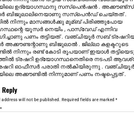
ിയിലെ ഉദ്യോഗസ്ഥനു സസ്പെൻഷൻ . അക്കൗണ്ട്സ്
 ബിജുലാലിനെയാണു സസ്പെൻഡ് ചെയ്തത് .
ൽ നിന്നും മാസങ്ങൾക്കു മുമ്ബ് പിരിഞ്ഞുപോയ
സ്ഥന്റെ യൂസർ നെയിം , പാസ്വേഡ് എന്നിവ
ച്ചാണു പണം തട്ടിയത് . വഞ്ചിയൂർ സബ് ട്രഷറി
 അക്കൗണ്ടന്റാണു ബിജുലാൽ . ജില്ലാ കളക്ടറുടെ
്ടിൽ നിന്നും രണ്ട് കോടി രൂപയാണ് ഇയാൾ തട്ടിയെടു
തിൽ ട്രഷറി ഉദ്യോഗസ്ഥനെതിരെ നടപടി ആവശ്യപ്പ
രഷറി ഓഫീസർ പരാതി നൽകിയിരുന്നു . വഞ്ചിയൂ
ിലെ അക്കൗണ്ടിൽ നിന്നുമാണ് പണം നഷ്ടപ്പെട്ടത് .
 Reply
 address will not be published.
Required fields are marked
*
*