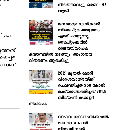
നിർത്തിവെച്ചു, മരണം 97
ആയി
ജനങ്ങളെ കേൾക്കാൻ
സിജെപി;പൊതുജനം
എന്ത് പറയുന്നു,
യിലെ
സെപ്റ്റംബറിൽ
രാജ്യവ്യാപക
ത്തത് .
ക്യാമ്പയിൻ നടത്തും, അംഗത്വ
െട്ട്
വിതരണം ആരംഭിച്ചു
ർ സബ്
2021 മുതൽ മോദി
വിദേശയാത്രയ്ക്ക്
ചെലവഴിച്ചത് 558 കോടി;
രാജ്യത്തെത്തിച്ചത് 381.8
ബില്യൺ ഡോളർ
നിക്ഷേപം
വാഹന മോഡിഫിക്കേഷൻ:
മാനദണ്ഡങ്ങൾ
നിശ്ചയിക്കാൻ