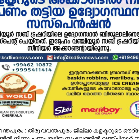
ന്തപുരം : തിരുവവന്തപുരം ജില്ലാ കളക്ടറുടെ ഔദ
്ടിൽ നിന്നു പണം തട്ടിയ സംഭവത്തിൽ വഞ്ചിയൂർ 