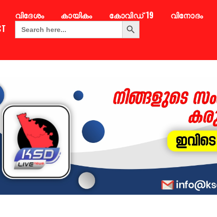
വിദേശം
കായികം
കോവിഡ് 19
വിനോദം
Search Button
Search
CT
for: