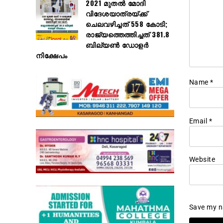
2021 മുതൽ മോദി
വിദേശയാത്രയ്ക്ക്
ചെലവഴിച്ചത് 558 കോടി;
രാജ്യത്തെത്തിച്ചത് 381.8
ബില്യൺ ഡോളർ
നിക്ഷേപം
Name
*
Email
*
Website
Save my na