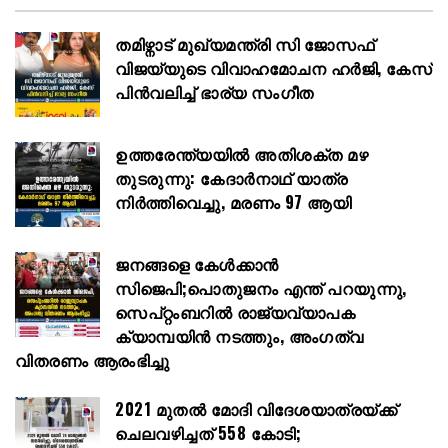
തമിഴ്നാട് മുഖ്യമന്ത്രി സി ജോസഫ്
വിജയ്‌യുടെ വിവാഹമോചന ഹർജി, കേസ്
പിൻവലിച്ച് ഭാര്യ സംഗീത
ഉത്തരേന്ത്യയിൽ അതിശക്ത മഴ
തുടരുന്നു: കേദാർനാഥ് യാത്ര
നിർത്തിവെച്ചു, മരണം 97 ആയി
ജനങ്ങളെ കേൾക്കാൻ
സിജെപി;പൊതുജനം എന്ത് പറയുന്നു,
സെപ്റ്റംബറിൽ രാജ്യവ്യാപക
ക്യാമ്പയിൻ നടത്തും, അംഗത്വ
വിതരണം ആരംഭിച്ചു
2021 മുതൽ മോദി വിദേശയാത്രയ്ക്ക്
ചെലവഴിച്ചത് 558 കോടി;