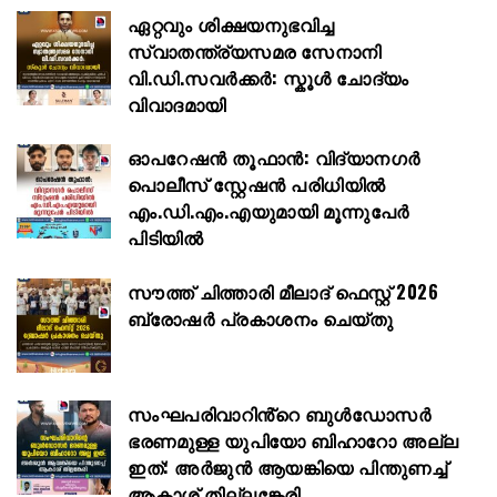
ഏറ്റവും ശിക്ഷയനുഭവിച്ച
സ്വാതന്ത്ര്യസമര സേനാനി
വി.ഡി.സവർക്കർ: സ്കൂൾ ചോദ്യം
വിവാദമായി
ഓപറേഷൻ തൂഫാൻ: വിദ്യാനഗർ
പൊലീസ് സ്റ്റേഷൻ പരിധിയിൽ
എം.ഡി.എം.എയുമായി മൂന്നുപേർ
പിടിയിൽ
സൗത്ത് ചിത്താരി മീലാദ് ഫെസ്റ്റ് 2026
ബ്രോഷർ പ്രകാശനം ചെയ്തു
സംഘപരിവാറിൻ്റെ ബുള്‍ഡോസര്‍
ഭരണമുള്ള യുപിയോ ബിഹാറോ അല്ല
ഇത്: അര്‍ജുന്‍ ആയങ്കിയെ പിന്തുണച്ച്
ആകാശ് തില്ലങ്കേരി