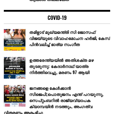
COVID-19
തമിഴ്നാട് മുഖ്യമന്ത്രി സി ജോസഫ്
വിജയ്‌യുടെ വിവാഹമോചന ഹർജി, കേസ്
പിൻവലിച്ച് ഭാര്യ സംഗീത
ഉത്തരേന്ത്യയിൽ അതിശക്ത മഴ
തുടരുന്നു: കേദാർനാഥ് യാത്ര
നിർത്തിവെച്ചു, മരണം 97 ആയി
ജനങ്ങളെ കേൾക്കാൻ
സിജെപി;പൊതുജനം എന്ത് പറയുന്നു,
സെപ്റ്റംബറിൽ രാജ്യവ്യാപക
ക്യാമ്പയിൻ നടത്തും, അംഗത്വ
വിതരണം ആരംഭിച്ചു