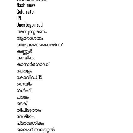
flash news
Gold rate
IPL
Uncategorized
അനുസ്മരണം
ആരോഗ്യം
ഓട്ടോമൊബൈൽസ്
കണ്ണൂർ
കായികം
കാസർഗോഡ്
കേരളം
കോവിഡ് 19
ഗെയിം
ഗൾഫ്
ചരമം
ടെക്
തീപിടുത്തം
ദേശീയം
പ്രാദേശികം
ലൈഫ് സറ്റൈൽ