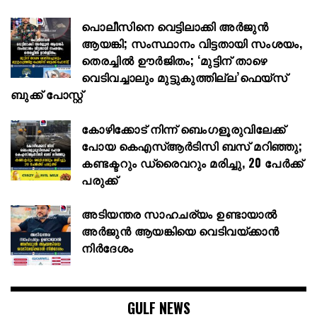
പൊലീസിനെ വെട്ടിലാക്കി അർജുൻ
ആയങ്കി; സംസ്ഥാനം വിട്ടതായി സംശയം,
തെരച്ചിൽ ഊർജിതം; ‘മുട്ടിന് താഴെ
വെടിവച്ചാലും മുട്ടുകുത്തില്ല’ഫെയ്സ്
ബുക്ക് പോസ്റ്റ്
കോഴിക്കോട് നിന്ന് ബെംഗളൂരുവിലേക്ക്
പോയ കെഎസ്ആർ‍ടിസി ബസ് മറിഞ്ഞു;
കണ്ടക്ടറും ഡ്രൈവറും മരിച്ചു, 20 പേർക്ക്
പരുക്ക്
അടിയന്തര സാഹചര്യം ഉണ്ടായാല്‍
അര്‍ജുന്‍ ആയങ്കിയെ വെടിവയ്ക്കാന്‍
നിര്‍ദേശം
GULF NEWS