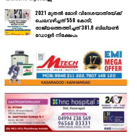
2021 മുതൽ മോദി വിദേശയാത്രയ്ക്ക്
ചെലവഴിച്ചത് 558 കോടി;
രാജ്യത്തെത്തിച്ചത് 381.8 ബില്യൺ
ഡോളർ നിക്ഷേപം