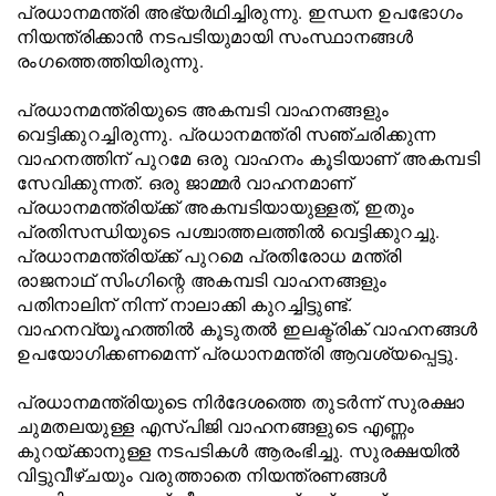
പ്രധാനമന്ത്രി അഭ്യർഥിച്ചിരുന്നു. ഇന്ധന ഉപഭോഗം
നിയന്ത്രിക്കാൻ നടപടിയുമായി സംസ്ഥാനങ്ങൾ‌
രംഗത്തെത്തിയിരുന്നു.
പ്രധാനമന്ത്രിയുടെ അകമ്പടി വാഹനങ്ങളും
വെട്ടിക്കുറച്ചിരുന്നു. പ്രധാനമന്ത്രി സഞ്ചരിക്കുന്ന
വാഹനത്തിന് പുറമേ ഒരു വാഹനം കൂടിയാണ് അകമ്പടി
സേവിക്കുന്നത്. ഒരു ജാമ്മർ വാഹനമാണ്
പ്രധാനമന്ത്രിയ്ക്ക് അകമ്പടിയായുള്ളത്, ഇതും
പ്രതിസന്ധിയുടെ പശ്ചാത്തലത്തിൽ വെട്ടിക്കുറച്ചു.
പ്രധാനമന്ത്രിയ്ക്ക് പുറമെ പ്രതിരോധ മന്ത്രി
രാജനാഥ് സിംഗിന്റെ അകമ്പടി വാഹനങ്ങളും
പതിനാലിന് നിന്ന് നാലാക്കി കുറച്ചിട്ടുണ്ട്.
വാഹനവ്യൂഹത്തിൽ കൂടുതൽ ഇലക്ട്രിക് വാഹനങ്ങൾ
ഉപയോഗിക്കണമെന്ന് പ്രധാനമന്ത്രി ആവശ്യപ്പെട്ടു.
പ്രധാനമന്ത്രിയുടെ നിർദേശത്തെ തുടർന്ന് സുരക്ഷാ
ചുമതലയുള്ള എസ്പിജി വാഹനങ്ങളുടെ എണ്ണം
കുറയ്ക്കാനുള്ള നടപടികൾ ആരംഭിച്ചു. സുരക്ഷയിൽ
വിട്ടുവീഴ്ചയും വരുത്താതെ നിയന്ത്രണങ്ങൾ