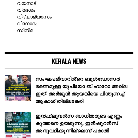
വയനാട്
വിദേശം
വിദ്യാഭ്യാസം
വിനോദം
സിനിമ
KERALA NEWS
സംഘപരിവാറിൻ്റെ ബുള്‍ഡോസര്‍
ഭരണമുള്ള യുപിയോ ബിഹാറോ അല്ല
ഇത്: അര്‍ജുന്‍ ആയങ്കിയെ പിന്തുണച്ച്
ആകാശ് തില്ലങ്കേരി
ഇൻഫ്ലുവൻസ ബാധിതരുടെ എണ്ണം
കുത്തനെ ഉയരുന്നു, ഇൻഷുറൻസ്
അനുവദിക്കുന്നില്ലെന്ന് പരാതി