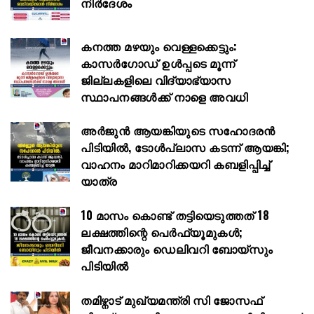
നിര്‍ദേശം
കനത്ത മഴയും വെള്ളക്കെട്ടും:
കാസർഗോഡ് ഉൾപ്പടെ മൂന്ന്‌
ജില്ലകളിലെ വിദ്യാഭ്യാസ
സ്ഥാപനങ്ങള്‍ക്ക് നാളെ അവധി
അർജുൻ ആയങ്കിയുടെ സഹോദരൻ
പിടിയിൽ, ടോൾപ്ലാസ കടന്ന് ആയങ്കി;
വാഹനം മാറിമാറിക്കയറി കബളിപ്പിച്ച്
യാത്ര
10 മാസം കൊണ്ട് തട്ടിയെടുത്തത് 18
ലക്ഷത്തിന്റെ പെർഫ്യൂമുകൾ;
ജീവനക്കാരും ഡെലിവറി ബോയ്സും
പിടിയിൽ
തമിഴ്നാട് മുഖ്യമന്ത്രി സി ജോസഫ്