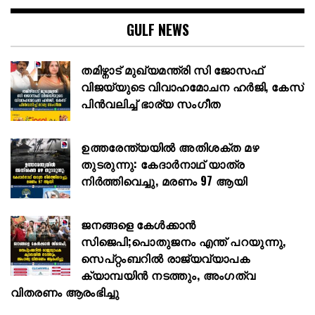
GULF NEWS
തമിഴ്നാട് മുഖ്യമന്ത്രി സി ജോസഫ്
വിജയ്‌യുടെ വിവാഹമോചന ഹർജി, കേസ്
പിൻവലിച്ച് ഭാര്യ സംഗീത
ഉത്തരേന്ത്യയിൽ അതിശക്ത മഴ
തുടരുന്നു: കേദാർനാഥ് യാത്ര
നിർത്തിവെച്ചു, മരണം 97 ആയി
ജനങ്ങളെ കേൾക്കാൻ
സിജെപി;പൊതുജനം എന്ത് പറയുന്നു,
സെപ്റ്റംബറിൽ രാജ്യവ്യാപക
ക്യാമ്പയിൻ നടത്തും, അംഗത്വ
വിതരണം ആരംഭിച്ചു