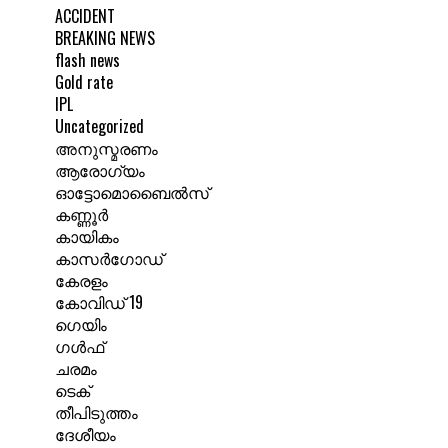
ACCIDENT
BREAKING NEWS
flash news
Gold rate
IPL
Uncategorized
അനുസ്മരണം
ആരോഗ്യം
ഓട്ടോമൊബൈൽസ്
കണ്ണൂർ
കായികം
കാസർഗോഡ്
കേരളം
കോവിഡ് 19
ഗെയിം
ഗൾഫ്
ചരമം
ടെക്
തീപിടുത്തം
ദേശീയം