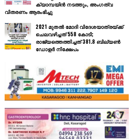
ക്യാമ്പയിൻ നടത്തും, അംഗത്വ
വിതരണം ആരംഭിച്ചു
2021 മുതൽ മോദി വിദേശയാത്രയ്ക്ക്
ചെലവഴിച്ചത് 558 കോടി;
രാജ്യത്തെത്തിച്ചത് 381.8 ബില്യൺ
ഡോളർ നിക്ഷേപം