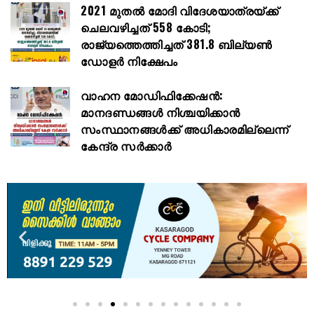
2021 മുതൽ മോദി വിദേശയാത്രയ്ക്ക്
ചെലവഴിച്ചത് 558 കോടി;
രാജ്യത്തെത്തിച്ചത് 381.8 ബില്യൺ
ഡോളർ നിക്ഷേപം
വാഹന മോഡിഫിക്കേഷൻ:
മാനദണ്ഡങ്ങൾ നിശ്ചയിക്കാൻ
സംസ്ഥാനങ്ങൾക്ക് അധികാരമില്ലെന്ന്
കേന്ദ്ര സർക്കാർ