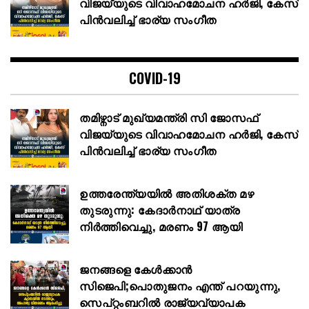
വിജയ്‌യുടെ വിവാഹമോചന ഹർജി, കേസ്
പിൻവലിച്ച് ഭാര്യ സംഗീത
COVID-19
തമിഴ്നാട് മുഖ്യമന്ത്രി സി ജോസഫ്
വിജയ്‌യുടെ വിവാഹമോചന ഹർജി, കേസ്
പിൻവലിച്ച് ഭാര്യ സംഗീത
ഉത്തരേന്ത്യയിൽ അതിശക്ത മഴ
തുടരുന്നു: കേദാർനാഥ് യാത്ര
നിർത്തിവെച്ചു, മരണം 97 ആയി
ജനങ്ങളെ കേൾക്കാൻ
സിജെപി;പൊതുജനം എന്ത് പറയുന്നു,
സെപ്റ്റംബറിൽ രാജ്യവ്യാപക