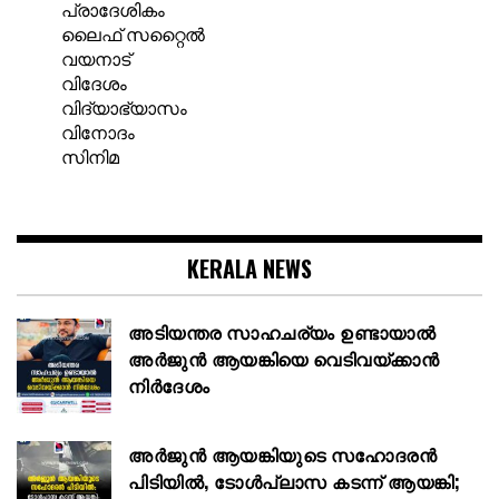
പ്രാദേശികം
ലൈഫ് സറ്റൈൽ
വയനാട്
വിദേശം
വിദ്യാഭ്യാസം
വിനോദം
സിനിമ
KERALA NEWS
അടിയന്തര സാഹചര്യം ഉണ്ടായാല്‍
അര്‍ജുന്‍ ആയങ്കിയെ വെടിവയ്ക്കാന്‍
നിര്‍ദേശം
അർജുൻ ആയങ്കിയുടെ സഹോദരൻ
പിടിയിൽ, ടോൾപ്ലാസ കടന്ന് ആയങ്കി;