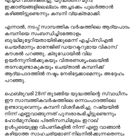
എച്ച്പി വിശദീകരിച്ചു. യുദ്ധത്തിന് മുമ്പ്
ഇക്കാര്യങ്ങളിലെല്ലാം അച്ചടക്കം പുലര്‍ത്താന്‍
കഴിഞ്ഞിട്ടുണ്ടെന്നും കമ്പനി വ്യക്തമാക്കി.
എന്നാല്‍, നടപ്പ് സാമ്പത്തിക വര്‍ഷത്തിലെ ആദ്യപാദം
കമ്പനിയെ സംബന്ധിച്ചിടത്തോളം
ബുദ്ധിമുട്ടേറിയതായിരിക്കുമെന്ന് എച്ച്പിസിഎല്‍
ചെയര്‍മാനും മാനേജിങ് ഡയറക്ടറുമായ വികാസ്
കൗശല്‍ പറഞ്ഞു. ക്രൂഡോയില്‍ വില
ഉയര്‍ന്നുനില്‍ക്കുകയും വിതരണശൃംഖലയില്‍
തടസമുണ്ടാകുകയും ചെയ്താല്‍ കമ്പനിക്ക്
ആദ്യപാദത്തില്‍ നഷ്ടം നേരിട്ടേക്കാമെന്നും അദ്ദേഹം
പറഞ്ഞു.
ഫെബ്രുവരി 28ന് തുടങ്ങിയ യുദ്ധത്തിന്റെ സ്വാധീനം
ഈ സാമ്പത്തികവര്‍ഷത്തിലെ ഒന്നാംപാദത്തിലെ
ഉണ്ടാവുവെന്നും കമ്പനി വിശദീകരിച്ചു. റഷ്യയില്‍
നിന്ന് എണ്ണവാങ്ങുന്നത് പുനഃരാരംഭിച്ചിട്ടുണ്ടെന്നും
ഹോര്‍മുസിലെ പ്രതിസന്ധിമൂലം ഇറാഖ്
ഉള്‍പ്പടെയുള്ള വിപണികളില്‍ നിന്ന് എണ്ണ വാങ്ങാന്‍
കഴിയാത്ത സാഹചര്യമാണ് നിലനില്‍ക്കുന്നതെന്നും