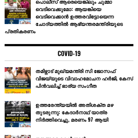
പൊലീസ് ആരെയെങ്കിലും ചുമ്മാ
വെടിവെക്കുമോ: ആയങ്കിയെ
വെടിവെക്കാൻ ഉത്തരവിട്ടോയെന്ന
ചോദ്യത്തിൽ ആഭ്യന്തരമന്ത്രിയുടെ
പ്രതികരണം
COVID-19
തമിഴ്നാട് മുഖ്യമന്ത്രി സി ജോസഫ്
വിജയ്‌യുടെ വിവാഹമോചന ഹർജി, കേസ്
പിൻവലിച്ച് ഭാര്യ സംഗീത
ഉത്തരേന്ത്യയിൽ അതിശക്ത മഴ
തുടരുന്നു: കേദാർനാഥ് യാത്ര
നിർത്തിവെച്ചു, മരണം 97 ആയി