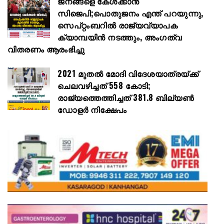
ജനങ്ങളെ കേൾക്കാൻ
സിജെപി;പൊതുജനം എന്ത് പറയുന്നു,
സെപ്റ്റംബറിൽ രാജ്യവ്യാപക
ക്യാമ്പയിൻ നടത്തും, അംഗത്വ
വിതരണം ആരംഭിച്ചു
2021 മുതൽ മോദി വിദേശയാത്രയ്ക്ക്
ചെലവഴിച്ചത് 558 കോടി;
രാജ്യത്തെത്തിച്ചത് 381.8 ബില്യൺ
ഡോളർ നിക്ഷേപം