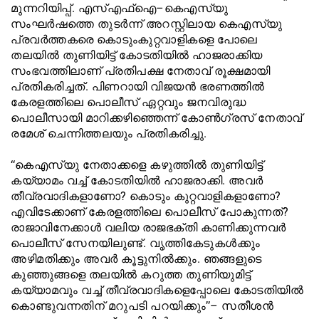
മുന്നറിയിപ്പ്. എസ്എഫ്ഐ–കെഎസ്‍യു
സംഘർഷത്തെ തുടർന്ന് അറസ്റ്റിലായ കെഎസ്‍യു
പ്രവർത്തകരെ കൊടുംകുറ്റവാളികളെ പോലെ
തലയിൽ തുണിയിട്ട് കോടതിയിൽ ഹാജരാക്കിയ
സംഭവത്തിലാണ് പ്രതിപക്ഷ നേതാവ് രൂക്ഷമായി
പ്രതികരിച്ചത്. പിണറായി വിജയന്‍ ഭരണത്തിൽ
കേരളത്തിലെ പൊലീസ് ഏറ്റവും ജനവിരുദ്ധ
പൊലീസായി മാറിക്കഴിഞ്ഞെന്ന് കോൺഗ്രസ് നേതാവ്
രമേശ് ചെന്നിത്തലയും പ്രതികരിച്ചു.
‘‘കെഎസ്‍യു നേതാക്കളെ കഴുത്തിൽ തുണിയിട്ട്
കയ്യാമം വച്ച് കോടതിയിൽ ഹാജരാക്കി. അവർ
തീവ്രവാദികളാണോ? കൊടും കുറ്റവാളികളാണോ?
എവിടേക്കാണ് കേരളത്തിലെ പൊലീസ് പോകുന്നത്?
രാജാവിനേക്കാൾ വലിയ രാജഭക്തി കാണിക്കുന്നവർ
പൊലീസ് സേനയിലുണ്ട്. വൃത്തികേടുകൾക്കും
അഴിമതിക്കും അവർ കൂട്ടുനിൽക്കും. ഞങ്ങളുടെ
കുഞ്ഞുങ്ങളെ തലയിൽ കറുത്ത തുണിയുമിട്ട്
കയ്യാമവും വച്ച് തീവ്രവാദികളെപ്പോലെ കോടതിയിൽ
കൊണ്ടുവന്നതിന് മറുപടി പറയിക്കും’’– സതീശൻ