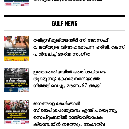
GULF NEWS
തമിഴ്നാട് മുഖ്യമന്ത്രി സി ജോസഫ്
വിജയ്‌യുടെ വിവാഹമോചന ഹർജി, കേസ്
പിൻവലിച്ച് ഭാര്യ സംഗീത
ഉത്തരേന്ത്യയിൽ അതിശക്ത മഴ
തുടരുന്നു: കേദാർനാഥ് യാത്ര
നിർത്തിവെച്ചു, മരണം 97 ആയി
ജനങ്ങളെ കേൾക്കാൻ
സിജെപി;പൊതുജനം എന്ത് പറയുന്നു,
സെപ്റ്റംബറിൽ രാജ്യവ്യാപക
ക്യാമ്പയിൻ നടത്തും, അംഗത്വ