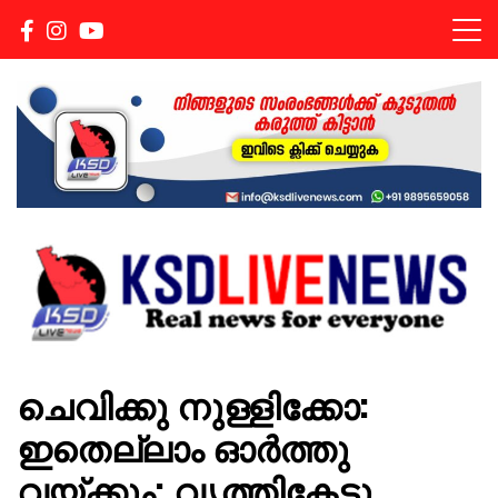
Real news for everyone
KSDLIVENEWS
ചെവിക്കു നുള്ളിക്കോ:
ഇതെല്ലാം ഓർത്തു
വയ്ക്കും; വൃത്തികേടു