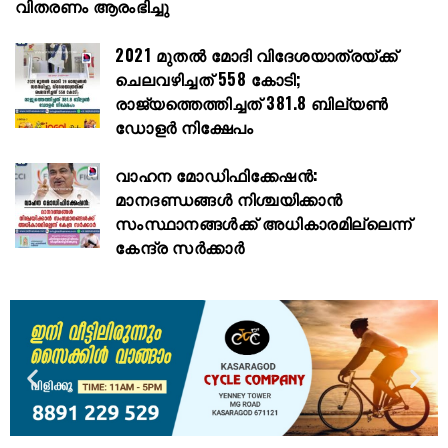
വിതരണം ആരംഭിച്ചു
2021 മുതൽ മോദി വിദേശയാത്രയ്ക്ക്
ചെലവഴിച്ചത് 558 കോടി;
രാജ്യത്തെത്തിച്ചത് 381.8 ബില്യൺ
ഡോളർ നിക്ഷേപം
വാഹന മോഡിഫിക്കേഷൻ:
മാനദണ്ഡങ്ങൾ നിശ്ചയിക്കാൻ
സംസ്ഥാനങ്ങൾക്ക് അധികാരമില്ലെന്ന്
കേന്ദ്ര സർക്കാർ