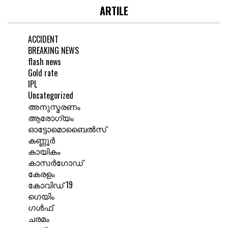
ARTILE
ACCIDENT
BREAKING NEWS
flash news
Gold rate
IPL
Uncategorized
അനുസ്മരണം
ആരോഗ്യം
ഓട്ടോമൊബൈൽസ്
കണ്ണൂർ
കായികം
കാസർഗോഡ്
കേരളം
കോവിഡ് 19
ഗെയിം
ഗൾഫ്
ചരമം