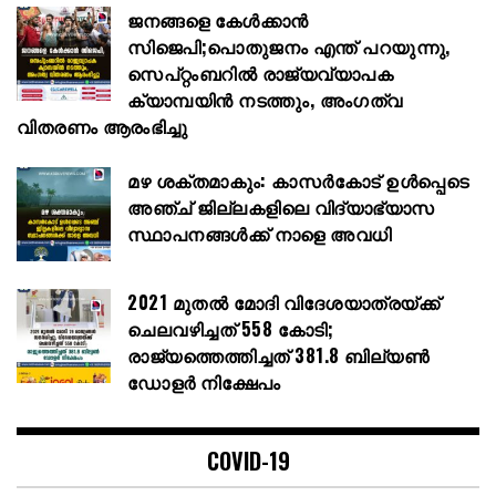
ജനങ്ങളെ കേൾക്കാൻ
സിജെപി;പൊതുജനം എന്ത് പറയുന്നു,
സെപ്റ്റംബറിൽ രാജ്യവ്യാപക
ക്യാമ്പയിൻ നടത്തും, അംഗത്വ
വിതരണം ആരംഭിച്ചു
മഴ ശക്തമാകും: കാസർകോട് ഉൾപ്പെടെ
അഞ്ച് ജില്ലകളിലെ വിദ്യാഭ്യാസ
സ്ഥാപനങ്ങൾക്ക് നാളെ അവധി
2021 മുതൽ മോദി വിദേശയാത്രയ്ക്ക്
ചെലവഴിച്ചത് 558 കോടി;
രാജ്യത്തെത്തിച്ചത് 381.8 ബില്യൺ
ഡോളർ നിക്ഷേപം
COVID-19