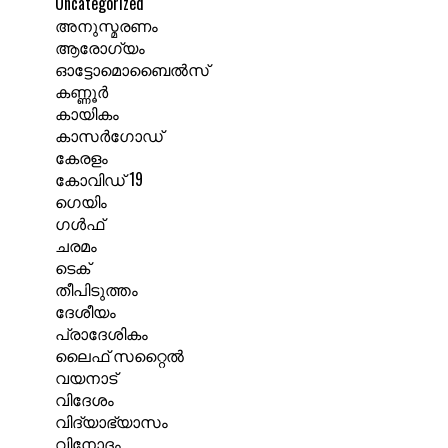
Uncategorized
അനുസ്മരണം
ആരോഗ്യം
ഓട്ടോമൊബൈൽസ്
കണ്ണൂർ
കായികം
കാസർഗോഡ്
കേരളം
കോവിഡ് 19
ഗെയിം
ഗൾഫ്
ചരമം
ടെക്
തീപിടുത്തം
ദേശീയം
പ്രാദേശികം
ലൈഫ് സറ്റൈൽ
വയനാട്
വിദേശം
വിദ്യാഭ്യാസം
വിനോദം