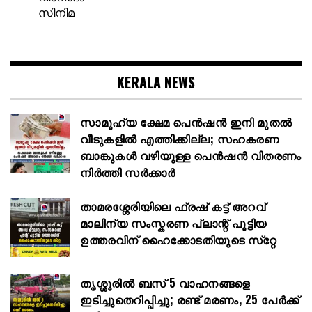
സിനിമ
KERALA NEWS
സാമൂഹ്യ ക്ഷേമ പെൻഷൻ ഇനി മുതൽ
വീടുകളിൽ എത്തിക്കില്ല; സഹകരണ
ബാങ്കുകൾ വഴിയുള്ള പെൻഷൻ വിതരണം
നിർത്തി സർക്കാർ
താമരശ്ശേരിയിലെ ഫ്രഷ് കട്ട് അറവ്
മാലിന്യ സംസ്കരണ പ്ലാന്റ് പൂട്ടിയ
ഉത്തരവിന് ഹൈക്കോടതിയുടെ സ്‌റ്റേ
തൃശ്ശൂരിൽ ബസ് 5 വാഹനങ്ങളെ
ഇടിച്ചുതെറിപ്പിച്ചു; രണ്ട് മരണം, 25 പേർക്ക്