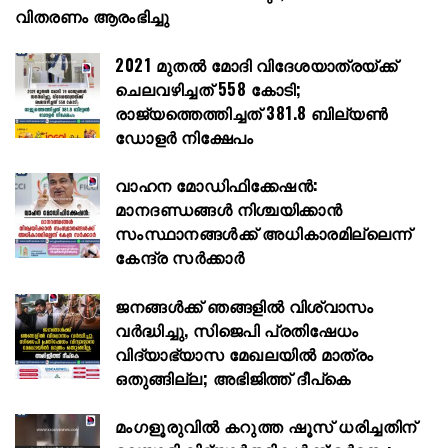
വിതരണം ആരംഭിച്ചു
2021 മുതൽ മോദി വിദേശയാത്രയ്ക്ക്
ചെലവഴിച്ചത് 558 കോടി;
രാജ്യത്തെത്തിച്ചത് 381.8 ബില്യൺ
ഡോളർ നിക്ഷേപം
വാഹന മോഡിഫിക്കേഷൻ:
മാനദണ്ഡങ്ങൾ നിശ്ചയിക്കാൻ
സംസ്ഥാനങ്ങൾക്ക് അധികാരമില്ലെന്ന്
കേന്ദ്ര സർക്കാർ
ജനങ്ങൾക്ക് ഞങ്ങളിൽ വിശ്വാസം
വർദ്ധിച്ചു, സിജെപി പ്രതിഷേധം
വിദ്യാഭ്യാസ മേഖലയിൽ മാത്രം
ഒതുങ്ങില്ല; അഭിജിത്ത് ദീപ്കെ
മംഗളൂരുവിൽ കറുത്ത ഷൂസ് ധരിച്ചതിന്