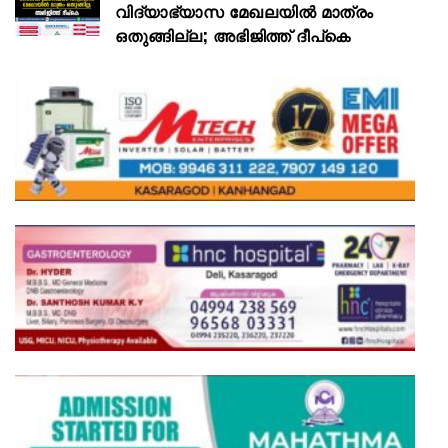
വിദ്യാഭ്യാസ മേഖലയിൽ മാത്രം
ഒതുങ്ങില്ല; അഭിജിത്ത് ദീപ്കെ