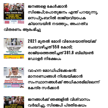
ജനങ്ങളെ കേൾക്കാൻ
സിജെപി;പൊതുജനം എന്ത് പറയുന്നു,
സെപ്റ്റംബറിൽ രാജ്യവ്യാപക
ക്യാമ്പയിൻ നടത്തും, അംഗത്വ
വിതരണം ആരംഭിച്ചു
2021 മുതൽ മോദി വിദേശയാത്രയ്ക്ക്
ചെലവഴിച്ചത് 558 കോടി;
രാജ്യത്തെത്തിച്ചത് 381.8 ബില്യൺ
ഡോളർ നിക്ഷേപം
വാഹന മോഡിഫിക്കേഷൻ:
മാനദണ്ഡങ്ങൾ നിശ്ചയിക്കാൻ
സംസ്ഥാനങ്ങൾക്ക് അധികാരമില്ലെന്ന്
കേന്ദ്ര സർക്കാർ
ജനങ്ങൾക്ക് ഞങ്ങളിൽ വിശ്വാസം
വർദ്ധിച്ചു, സിജെപി പ്രതിഷേധം