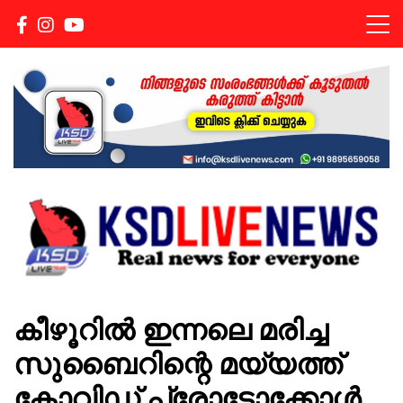
Real news for everyone
KSDLIVENEWS
കീഴൂറിൽ ഇന്നലെ മരിച്ച
സുബൈറിന്റെ മയ്യത്ത്
കോവിഡ് പ്രോട്ടോക്കോൾ