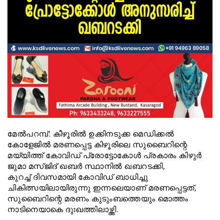
മേൽപറമ്പ്: കീഴൂരിൽ ഉക്കിനടുക്ക മെഡിക്കൽ
കോളേജിൽ മരണപ്പെട്ട കിഴൂരിലെ സുബൈറിന്റെ
മയ്യിത്ത് കോവിഡ് പ്രോട്ടോകോൾ പ്രകാരം കിഴുർ
ജുമാ മസ്ജിദ് ഖബർ സ്ഥാനിൽ ഖബറടക്കി,
കുറച്ച് ദിവസമായി കോവിഡ് ബാധിച്ചു
ചികിത്സയിലായിരുന്നു ഇന്നലെയാണ് മരണപ്പെട്ടത്,
സുബൈറിന്റെ മരണം കുടുംബത്തെയും മൊത്തം
നാടിനെയാകെ ദുഃഖത്തിലാഴ്ത്തി.