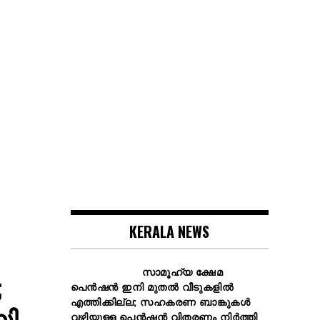
KERALA NEWS
സാമൂഹ്യ ക്ഷേമ
;
പെൻഷൻ ഇനി മുതൽ വീടുകളിൽ
എത്തിക്കില്ല; സഹകരണ ബാങ്കുകൾ
ി.
വഴിയുള്ള പെൻഷൻ വിതരണം നിർത്തി