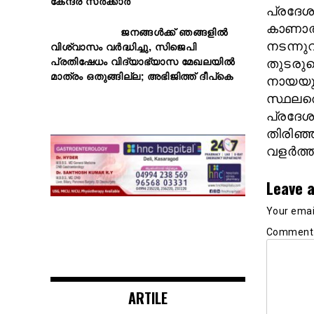
കേന്ദ്ര സർക്കാർ
പ്രദേശവ
കാണാതാ
ജനങ്ങൾക്ക് ഞങ്ങളിൽ
നടന്നു
വിശ്വാസം വർദ്ധിച്ചു, സിജെപി
പ്രതിഷേധം വിദ്യാഭ്യാസ മേഖലയിൽ
തുടരുമ
മാത്രം ഒതുങ്ങില്ല; അഭിജിത്ത് ദീപ്കെ
നായയുട
സ്ഥലത്
പ്രദേശ
തിരിഞ്
വളര്‍ത്
Leave a
Your email
Commen
ARTILE