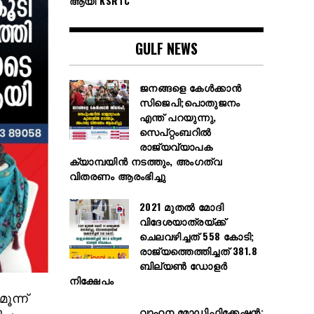
ആയി KSRTC
GULF NEWS
ജനങ്ങളെ കേൾക്കാൻ
സിജെപി;പൊതുജനം
എന്ത് പറയുന്നു,
സെപ്റ്റംബറിൽ
രാജ്യവ്യാപക
ക്യാമ്പയിൻ നടത്തും, അംഗത്വ
വിതരണം ആരംഭിച്ചു
2021 മുതൽ മോദി
വിദേശയാത്രയ്ക്ക്
ചെലവഴിച്ചത് 558 കോടി;
രാജ്യത്തെത്തിച്ചത് 381.8
ബില്യൺ ഡോളർ
നിക്ഷേപം
ൂന്ന്
വാഹന മോഡിഫിക്കേഷൻ: