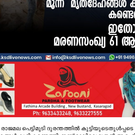
: രാജമല പെട്ടിമുടി ദുരന്തത്തില്‍ കുട്ടിയുടെതുൾപ്പടെ മ