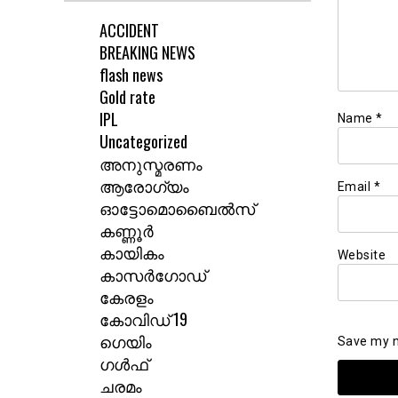
ACCIDENT
BREAKING NEWS
flash news
Gold rate
IPL
Name
*
Uncategorized
അനുസ്മരണം
ആരോഗ്യം
Email
*
ഓട്ടോമൊബൈൽസ്
കണ്ണൂർ
കായികം
Website
കാസർഗോഡ്
കേരളം
കോവിഡ് 19
ഗെയിം
Save my n
ഗൾഫ്
ചരമം