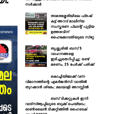
സർക്കാർ
താമരശ്ശേരിയിലെ ഫ്രഷ്
കട്ട് അറവ് മാലിന്യ
സംസ്കരണ പ്ലാന്റ് പൂട്ടിയ
ഉത്തരവിന്
ഹൈക്കോടതിയുടെ സ്‌റ്റേ
തൃശ്ശൂരിൽ ബസ് 5
വാഹനങ്ങളെ
ഇടിച്ചുതെറിപ്പിച്ചു; രണ്ട്
മരണം, 25 പേർക്ക് പരിക്ക്
കൊച്ചിയിലേക്ക് വന്ന
വിമാനത്തിന്റെ എമർജൻസി വാതിൽ
തുറക്കാൻ ശ്രമം; മലയാളി അറസ്റ്റിൽ
ബസ് ടിക്കറ്റുകൾ ഇനി
വാട്‌സ്ആപ്പിലൂടെ ബുക്ക് ചെയ്യാം;
ഓൺലൈൻ ടിക്കറ്റിങ്ങിൽ ഹൈടെക്