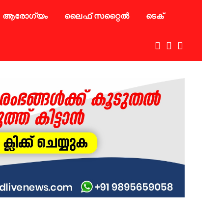
ആരോഗ്യം
ലൈഫ് സറ്റൈൽ
ടെക്