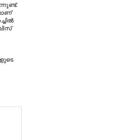
നുണ്ട്.
മാണ്
ചില്‍
ലിസ്
കളുടെ