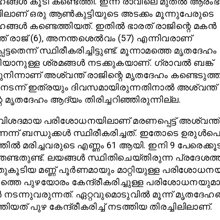
്ങള്‍ കൂടി കണ്ടെത്തി. ഇന്ന് രാവിലെ മുതല്‍ ആരംഭി
ലിലാണ് ഒരു ആണ്‍കുട്ടിയുടെ അടക്കം മൂന്നുപേരുടെ
്ങള്‍ കണ്ടെത്തിയത്. ഇതില്‍ ഭാരത് രാജിന്റെ മകന്‍
ത് രാജ് (6), അനന്തശെല്‍വം (57) എന്നിവരാണ്
ട്ടതെന്ന് സ്ഥിരീകരിച്ചിട്ടുണ്ട്. മൂന്നാമത്തെ മൃതദേഹം
റിയാനുള്ള ശ്രമങ്ങള്‍ നടക്കുകയാണ്. ഗ്രാവല്‍ ബങ്ക്
ുനിന്നാണ് അശ്വന്ത് രാജിന്റെ മൃതദേഹം കണ്ടെടുത്ത
ം നടന്ന് ഇത്രയും ദിവസമായിരുന്നതിനാല്‍ അശ്വന്ത്
െ മൃതദേഹം ആദ്യം തിരിച്ചറിഞ്ഞിരുന്നില്ല.
ട് വിശദമായ പരിശോധനയിലാണ് മരണപ്പെട്ട് അശ്വന്ത്
്ന് ബന്ധുക്കള്‍ സ്ഥിരീകരിച്ചത്. ഇതോടെ ഉരുള്‍പൊട
്തില്‍ മരിച്ചവരുടെ എണ്ണം 61 ആയി. ഇനി 9 പേരെക്കൂട
േണ്ടതുണ്ട്. ലയങ്ങള്‍ സ്ഥിതിചെയ്തിരുന്ന പ്രദേശത്ത
ുകൂടിയ മണ്ണ് പൂര്‍ണമായും മാറ്റിയുള്ള പരിശോധന
ത്തെ പുഴയോരം കേന്ദ്രീകരിച്ചുള്ള പരിശോധനയുമ
‍ നടന്നുവരുന്നത്. ഏറ്റവുമൊടുവില്‍ മൂന്ന് മൃതദേഹങ
തിയത് പുഴ കേന്ദ്രീകരിച്ച് നടത്തിയ തിരച്ചിലിലാണ്.