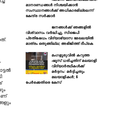
ച്ച
മാനദണ്ഡങ്ങൾ നിശ്ചയിക്കാൻ
സംസ്ഥാനങ്ങൾക്ക് അധികാരമില്ലെന്ന്
കേന്ദ്ര സർക്കാർ
ജനങ്ങൾക്ക് ഞങ്ങളിൽ
വിശ്വാസം വർദ്ധിച്ചു, സിജെപി
പ്രതിഷേധം വിദ്യാഭ്യാസ മേഖലയിൽ
ത്.
മാത്രം ഒതുങ്ങില്ല; അഭിജിത്ത് ദീപ്കെ
മംഗളൂരുവിൽ കറുത്ത
ഷൂസ് ധരിച്ചതിന് മലയാളി
വിദ്യാർത്ഥികൾക്ക്
്ടല്‍
മർദ്ദനം: മർദ്ദിച്ചതും
ി
മലയാളികൾ; 6
പേർക്കെതിരെ കേസ്
്
യും
ാണ്
്ങളും