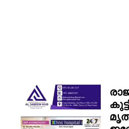
രാജ
കുട്
മൃത
ഇത