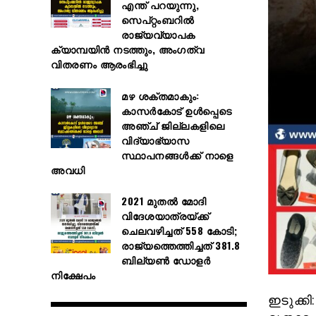
എന്ത് പറയുന്നു,
സെപ്റ്റംബറിൽ
രാജ്യവ്യാപക
ക്യാമ്പയിൻ നടത്തും, അംഗത്വ
വിതരണം ആരംഭിച്ചു
മഴ ശക്തമാകും:
കാസർകോട് ഉൾപ്പെടെ
അഞ്ച് ജില്ലകളിലെ
വിദ്യാഭ്യാസ
സ്ഥാപനങ്ങൾക്ക് നാളെ
അവധി
2021 മുതൽ മോദി
വിദേശയാത്രയ്ക്ക്
ചെലവഴിച്ചത് 558 കോടി;
രാജ്യത്തെത്തിച്ചത് 381.8
ബില്യൺ ഡോളർ
നിക്ഷേപം
ഇടുക്കി