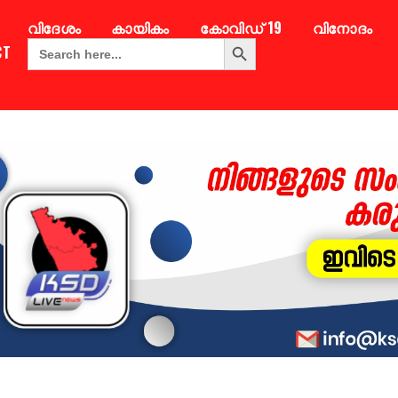
വിദേശം
കായികം
കോവിഡ് 19
വിനോദം
Search Button
Search
CT
for: