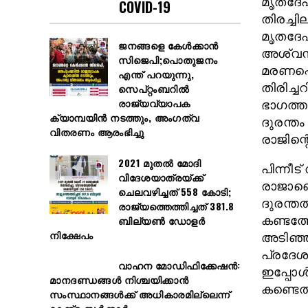
മൃതദേഹങ
COVID-19
തിരച്ചി
മൃതദേഹങ
ജനങ്ങളെ കേൾക്കാൻ
അശ്വന്
സിജെപി;പൊതുജനം
മരണപ്പെ
എന്ത് പറയുന്നു,
തിരിച്ച
സെപ്റ്റംബറിൽ
രാജ്യവ്യാപക
ഭാഗത്ത
ക്യാമ്പയിൻ നടത്തും, അംഗത്വ
ദുരന്ത
വിതരണം ആരംഭിച്ചു
രാജിന്റ
2021 മുതൽ മോദി
പിന്നീ
വിദേശയാത്രയ്ക്ക്
രാജാണെന
ചെലവഴിച്ചത് 558 കോടി;
ദുരന്തത
രാജ്യത്തെത്തിച്ചത് 381.8
കണ്ടത്ത
ബില്യൺ ഡോളർ
നിക്ഷേപം
അടിഞ്ഞ
പ്രദേശ
വാഹന മോഡിഫിക്കേഷൻ:
ഇപ്പോള്
മാനദണ്ഡങ്ങൾ നിശ്ചയിക്കാൻ
കണ്ടെത്
സംസ്ഥാനങ്ങൾക്ക് അധികാരമില്ലെന്ന്