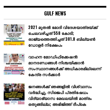
GULF NEWS
2021 മുതൽ മോദി വിദേശയാത്രയ്ക്ക്
ചെലവഴിച്ചത് 558 കോടി;
രാജ്യത്തെത്തിച്ചത് 381.8 ബില്യൺ
ഡോളർ നിക്ഷേപം
വാഹന മോഡിഫിക്കേഷൻ:
മാനദണ്ഡങ്ങൾ നിശ്ചയിക്കാൻ
സംസ്ഥാനങ്ങൾക്ക് അധികാരമില്ലെന്ന്
കേന്ദ്ര സർക്കാർ
ജനങ്ങൾക്ക് ഞങ്ങളിൽ വിശ്വാസം
വർദ്ധിച്ചു, സിജെപി പ്രതിഷേധം
വിദ്യാഭ്യാസ മേഖലയിൽ മാത്രം
ഒതുങ്ങില്ല; അഭിജിത്ത് ദീപ്കെ