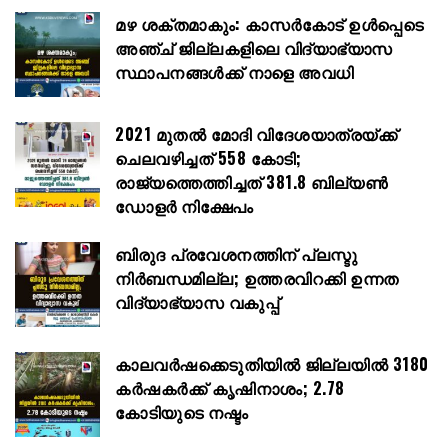
മഴ ശക്തമാകും: കാസർകോട് ഉൾപ്പെടെ
അഞ്ച് ജില്ലകളിലെ വിദ്യാഭ്യാസ
സ്ഥാപനങ്ങൾക്ക് നാളെ അവധി
2021 മുതൽ മോദി വിദേശയാത്രയ്ക്ക്
ചെലവഴിച്ചത് 558 കോടി;
രാജ്യത്തെത്തിച്ചത് 381.8 ബില്യൺ
ഡോളർ നിക്ഷേപം
ബിരുദ പ്രവേശനത്തിന് പ്ലസ്ടു
നിർബന്ധമില്ല; ഉത്തരവിറക്കി ഉന്നത
വിദ്യാഭ്യാസ വകുപ്പ്
കാലവർഷക്കെടുതിയിൽ ജില്ലയിൽ 3180
കർഷകർക്ക് കൃഷിനാശം; 2.78
കോടിയുടെ നഷ്ടം