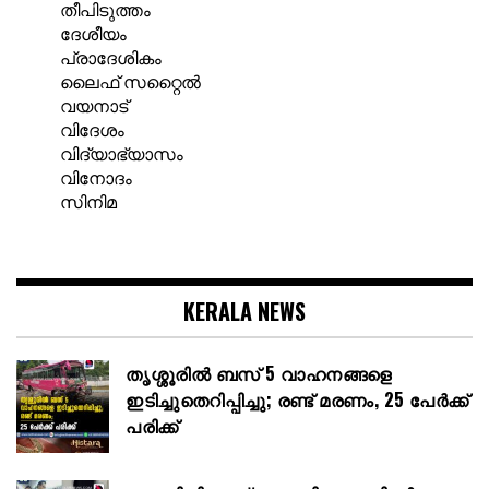
തീപിടുത്തം
ദേശീയം
പ്രാദേശികം
ലൈഫ് സറ്റൈൽ
വയനാട്
വിദേശം
വിദ്യാഭ്യാസം
വിനോദം
സിനിമ
KERALA NEWS
തൃശ്ശൂരിൽ ബസ് 5 വാഹനങ്ങളെ
ഇടിച്ചുതെറിപ്പിച്ചു; രണ്ട് മരണം, 25 പേർക്ക്
പരിക്ക്