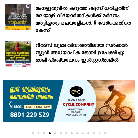
മംഗളൂരുവിൽ കറുത്ത ഷൂസ് ധരിച്ചതിന്
മലയാളി വിദ്യാർത്ഥികൾക്ക് മർദ്ദനം:
മർദ്ദിച്ചതും മലയാളികൾ; 6 പേർക്കെതിരെ
കേസ്
റീൽസിലൂടെ വിവാദത്തിലായ സർക്കാർ
സ്കൂൾ അധ്യാപിക ജോലി ഉപേക്ഷിച്ചു:
രാജി പ്രഖ്യാപനം ഇൻസ്റ്റഗ്രാമിൽ