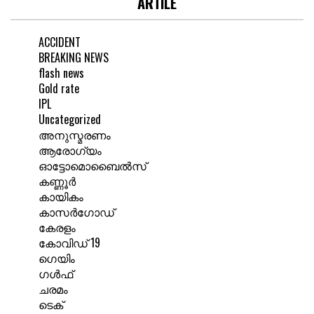
ARTILE
ACCIDENT
BREAKING NEWS
flash news
Gold rate
IPL
Uncategorized
അനുസ്മരണം
ആരോഗ്യം
ഓട്ടോമൊബൈൽസ്
കണ്ണൂർ
കായികം
കാസർഗോഡ്
കേരളം
കോവിഡ് 19
ഗെയിം
ഗൾഫ്
ചരമം
ടെക്