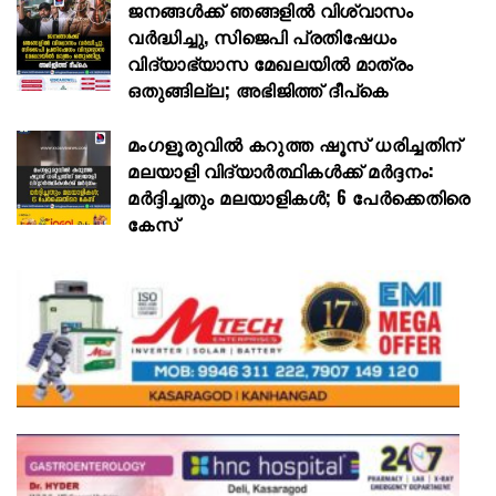
ജനങ്ങൾക്ക് ഞങ്ങളിൽ വിശ്വാസം
വർദ്ധിച്ചു, സിജെപി പ്രതിഷേധം
വിദ്യാഭ്യാസ മേഖലയിൽ മാത്രം
ഒതുങ്ങില്ല; അഭിജിത്ത് ദീപ്കെ
മംഗളൂരുവിൽ കറുത്ത ഷൂസ് ധരിച്ചതിന്
മലയാളി വിദ്യാർത്ഥികൾക്ക് മർദ്ദനം:
മർദ്ദിച്ചതും മലയാളികൾ; 6 പേർക്കെതിരെ
കേസ്