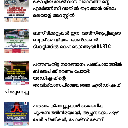
കൊച്ചിയിലേക്ക് വന്ന വിമാനത്തിന്റെ
എമർജൻസി വാതിൽ തുറക്കാൻ ശ്രമം;
മലയാളി അറസ്റ്റിൽ
ബസ് ടിക്കറ്റുകൾ ഇനി വാട്‌സ്ആപ്പിലൂടെ
ബുക്ക് ചെയ്യാം; ഓൺലൈൻ
ടിക്കറ്റിങ്ങിൽ ഹൈടെക് ആയി KSRTC
പത്തനംതിട്ട നാരങ്ങാനം പഞ്ചായത്തിൽ
ബിജെപിക്ക് ഭരണം പോയി;
യുഡിഎഫിന്റെ
അവിശ്വാസപ്രമേയത്തെ എൽഡിഎഫ്
പിന്തുണച്ചു
പത്താം ക്ലാസ്സുകാരി ലൈംഗിക
ചൂഷണത്തിനിരയായി, അച്ഛനടക്കം ഏഴ്
പേർ പ്രതികൾ, പോക്സ് കേസ്