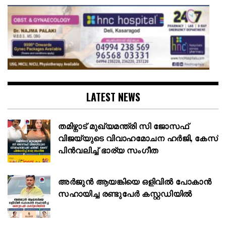
LATEST NEWS
തമിഴ്നാട് മുഖ്യമന്ത്രി സി ജോസഫ്
വിജയ്‌യുടെ വിവാഹമോചന ഹർജി, കേസ്
പിൻവലിച്ച് ഭാര്യ സംഗീത
അര്‍ജുന്‍ ആയങ്കിയെ ഒളിവില്‍ പോകാന്‍
സഹായിച്ച രണ്ടുപേര്‍ കസ്റ്റഡിയില്‍