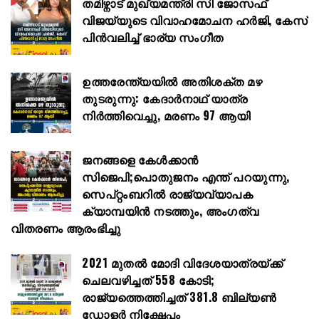
തമിഴ്നാട് മുഖ്യമന്ത്രി സി ജോസഫ്
വിജയ്‌യുടെ വിവാഹമോചന ഹർജി, കേസ്
പിൻവലിച്ച് ഭാര്യ സംഗീത
ഉത്തരേന്ത്യയിൽ അതിശക്ത മഴ
തുടരുന്നു: കേദാർനാഥ് യാത്ര
നിർത്തിവെച്ചു, മരണം 97 ആയി
ജനങ്ങളെ കേൾക്കാൻ
സിജെപി;പൊതുജനം എന്ത് പറയുന്നു,
സെപ്റ്റംബറിൽ രാജ്യവ്യാപക
ക്യാമ്പയിൻ നടത്തും, അംഗത്വ
വിതരണം ആരംഭിച്ചു
2021 മുതൽ മോദി വിദേശയാത്രയ്ക്ക്
ചെലവഴിച്ചത് 558 കോടി;
രാജ്യത്തെത്തിച്ചത് 381.8 ബില്യൺ
ഡോളർ നിക്ഷേപം