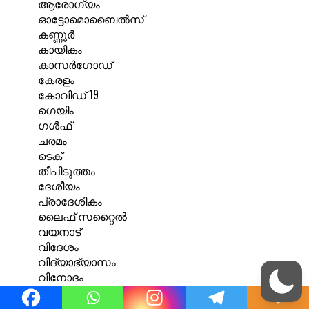
ആരോഗ്യം
ഓട്ടോമൊബൈൽസ്
കണ്ണൂർ
കായികം
കാസർഗോഡ്
കേരളം
കോവിഡ് 19
ഗെയിം
ഗൾഫ്
ചരമം
ടെക്
തീപിടുത്തം
ദേശീയം
പ്രാദേശികം
ലൈഫ് സറ്റൈൽ
വയനാട്
വിദേശം
വിദ്യാഭ്യാസം
വിനോദം
സിനിമ