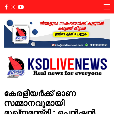
Real news for everyone
KSDLIVENEWS
കേരളീയർക്ക് ഓണ
സമ്മാനവുമായി
മുഖ്യമന്ത്രി ; പെൻഷൻ