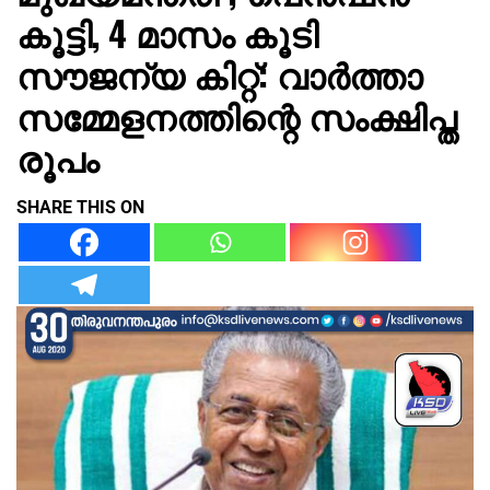
കൂട്ടി, 4 മാസം കൂടി
സൗജന്യ കിറ്റ്: വാർത്താ
സമ്മേളനത്തിന്റെ സംക്ഷിപ്ത
രൂപം
SHARE THIS ON