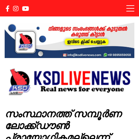
Real news for everyone
KSDLIVENEWS
സംസ്ഥാനത്ത് സമ്പൂര്‍ണ
ലോക്ക്ഡൗൺ
പ്രായോഗികമല്ലെന്ന്