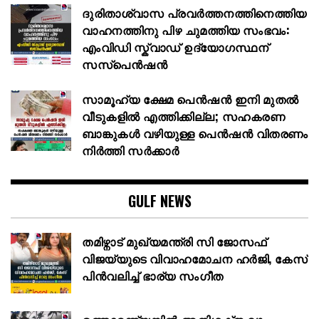
ദുരിതാശ്വാസ പ്രവർത്തനത്തിനെത്തിയ
വാഹനത്തിനു പിഴ ചുമത്തിയ സംഭവം:
എംവിഡി സ്ക്വാഡ് ഉദ്യോഗസ്ഥന്
സസ്പെൻഷൻ
സാമൂഹ്യ ക്ഷേമ പെൻഷൻ ഇനി മുതൽ
വീടുകളിൽ എത്തിക്കില്ല; സഹകരണ
ബാങ്കുകൾ വഴിയുള്ള പെൻഷൻ വിതരണം
നിർത്തി സർക്കാർ
GULF NEWS
തമിഴ്നാട് മുഖ്യമന്ത്രി സി ജോസഫ്
വിജയ്‌യുടെ വിവാഹമോചന ഹർജി, കേസ്
പിൻവലിച്ച് ഭാര്യ സംഗീത