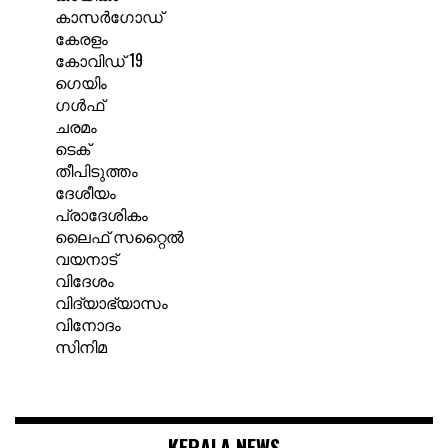
കാസർഗോഡ്
കേരളം
കോവിഡ് 19
ഗെയിം
ഗൾഫ്
ചരമം
ടെക്
തീപിടുത്തം
ദേശീയം
പ്രാദേശികം
ലൈഫ് സറ്റൈൽ
വയനാട്
വിദേശം
വിദ്യാഭ്യാസം
വിനോദം
സിനിമ
KERALA NEWS