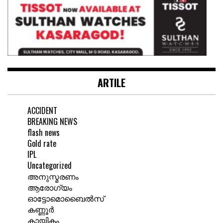
ARTILE
ACCIDENT
BREAKING NEWS
flash news
Gold rate
IPL
Uncategorized
അനുസ്മരണം
ആരോഗ്യം
ഓട്ടോമൊബൈൽസ്
കണ്ണൂർ
കായികം