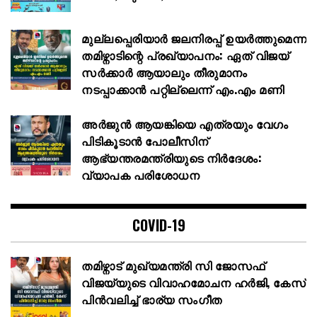
മുല്ലപ്പെരിയാർ ജലനിരപ്പ് ഉയർത്തുമെന്ന
തമിഴ്നാടിന്റെ പ്രഖ്യാപനം: ഏത് വിജയ്
സർക്കാർ ആയാലും തീരുമാനം
നടപ്പാക്കാൻ പറ്റില്ലെന്ന് എം.എം മണി
അര്‍ജുന്‍ ആയങ്കിയെ എത്രയും വേഗം
പിടികൂടാന്‍ പോലീസിന്
ആഭ്യന്തരമന്ത്രിയുടെ നിര്‍ദേശം:
വ്യാപക പരിശോധന
COVID-19
തമിഴ്നാട് മുഖ്യമന്ത്രി സി ജോസഫ്
വിജയ്‌യുടെ വിവാഹമോചന ഹർജി, കേസ്
പിൻവലിച്ച് ഭാര്യ സംഗീത