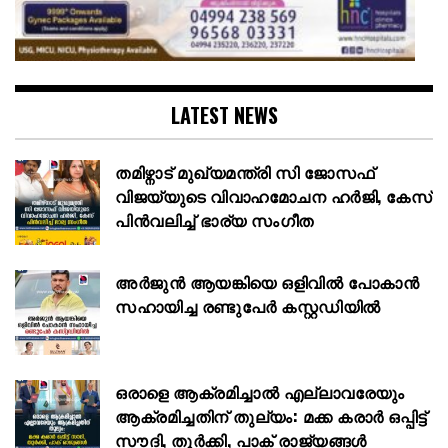
LATEST NEWS
തമിഴ്നാട് മുഖ്യമന്ത്രി സി ജോസഫ്
വിജയ്‌യുടെ വിവാഹമോചന ഹർജി, കേസ്
പിൻവലിച്ച് ഭാര്യ സംഗീത
അര്‍ജുന്‍ ആയങ്കിയെ ഒളിവില്‍ പോകാന്‍
സഹായിച്ച രണ്ടുപേര്‍ കസ്റ്റഡിയില്‍
ഒരാളെ ആക്രമിച്ചാൽ എല്ലാവരേയും
ആക്രമിച്ചതിന് തുല്യം: മക്ക കരാർ ഒപ്പിട്ട്
സൗദി, തുർക്കി, പാക് രാജ്യങ്ങൾ