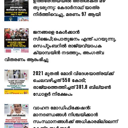
ഉത്തരേന്ത്യയിൽ അതിശക്ത മഴ
തുടരുന്നു: കേദാർനാഥ് യാത്ര
നിർത്തിവെച്ചു, മരണം 97 ആയി
ജനങ്ങളെ കേൾക്കാൻ
സിജെപി;പൊതുജനം എന്ത് പറയുന്നു,
സെപ്റ്റംബറിൽ രാജ്യവ്യാപക
ക്യാമ്പയിൻ നടത്തും, അംഗത്വ
വിതരണം ആരംഭിച്ചു
2021 മുതൽ മോദി വിദേശയാത്രയ്ക്ക്
ചെലവഴിച്ചത് 558 കോടി;
രാജ്യത്തെത്തിച്ചത് 381.8 ബില്യൺ
ഡോളർ നിക്ഷേപം
വാഹന മോഡിഫിക്കേഷൻ:
മാനദണ്ഡങ്ങൾ നിശ്ചയിക്കാൻ
സംസ്ഥാനങ്ങൾക്ക് അധികാരമില്ലെന്ന്