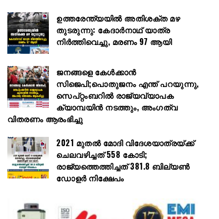
ഉത്തരേന്ത്യയിൽ അതിശക്ത മഴ
തുടരുന്നു: കേദാർനാഥ് യാത്ര
നിർത്തിവെച്ചു, മരണം 97 ആയി
ജനങ്ങളെ കേൾക്കാൻ
സിജെപി;പൊതുജനം എന്ത് പറയുന്നു,
സെപ്റ്റംബറിൽ രാജ്യവ്യാപക
ക്യാമ്പയിൻ നടത്തും, അംഗത്വ
വിതരണം ആരംഭിച്ചു
2021 മുതൽ മോദി വിദേശയാത്രയ്ക്ക്
ചെലവഴിച്ചത് 558 കോടി;
രാജ്യത്തെത്തിച്ചത് 381.8 ബില്യൺ
ഡോളർ നിക്ഷേപം