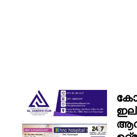
കോവ
ഇല്
ആവശ
ഉദ്യ