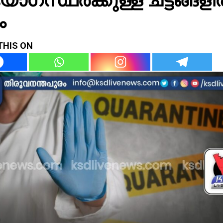
ം
THIS ON