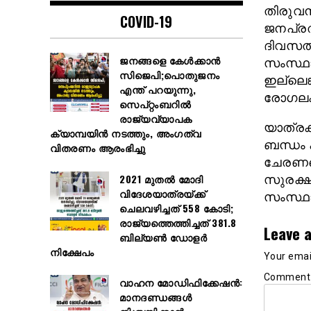
തിരുവനന
COVID-19
ജനപ്രതിന
ദിവസത്
ജനങ്ങളെ കേൾക്കാൻ
സംസ്ഥാ
സിജെപി;പൊതുജനം
ഇല്ലെങ്
എന്ത് പറയുന്നു,
രോഗലക്ഷ
സെപ്റ്റംബറിൽ
രാജ്യവ്യാപക
യാത്രക
ക്യാമ്പയിൻ നടത്തും, അംഗത്വ
ബന്ധം 
വിതരണം ആരംഭിച്ചു
ചേരണമെന
2021 മുതൽ മോദി
സുരക്ഷ
വിദേശയാത്രയ്ക്ക്
സംസ്ഥാന
ചെലവഴിച്ചത് 558 കോടി;
രാജ്യത്തെത്തിച്ചത് 381.8
Leave a
ബില്യൺ ഡോളർ
നിക്ഷേപം
Your email
Commen
വാഹന മോഡിഫിക്കേഷൻ:
മാനദണ്ഡങ്ങൾ