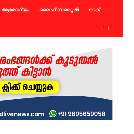
ആരോഗ്യം
ലൈഫ് സറ്റൈൽ
ടെക്