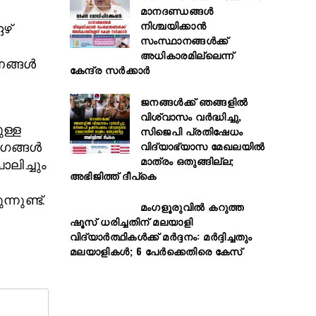
മാനദണ്ഡങ്ങൾ
നിശ്ചയിക്കാൻ
ഏഴ്
സംസ്ഥാനങ്ങൾക്ക്
അധികാരമില്ലെന്ന്
ങ്ങള്‍
കേന്ദ്ര സർക്കാർ
ജനങ്ങൾക്ക് ഞങ്ങളിൽ
വിശ്വാസം വർദ്ധിച്ചു,
ുള്ള
സിജെപി പ്രതിഷേധം
വിദ്യാഭ്യാസ മേഖലയിൽ
ങ്ങള്‍
മാത്രം ഒതുങ്ങില്ല;
ാലിച്ചും
അഭിജിത്ത് ദീപ്കെ
നുണ്ട്.
മംഗളൂരുവിൽ കറുത്ത
ഷൂസ് ധരിച്ചതിന് മലയാളി
വിദ്യാർത്ഥികൾക്ക് മർദ്ദനം: മർദ്ദിച്ചതും
മലയാളികൾ; 6 പേർക്കെതിരെ കേസ്