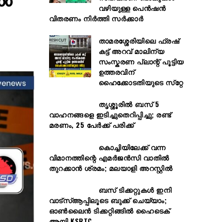
വഴിയുള്ള പെൻഷൻ
വിതരണം നിർത്തി സർക്കാർ
താമരശ്ശേരിയിലെ ഫ്രഷ്
കട്ട് അറവ് മാലിന്യ
സംസ്കരണ പ്ലാന്റ് പൂട്ടിയ
ഉത്തരവിന്
ഹൈക്കോടതിയുടെ സ്‌റ്റേ
തൃശ്ശൂരിൽ ബസ് 5
വാഹനങ്ങളെ ഇടിച്ചുതെറിപ്പിച്ചു; രണ്ട്
മരണം, 25 പേർക്ക് പരിക്ക്
കൊച്ചിയിലേക്ക് വന്ന
വിമാനത്തിന്റെ എമർജൻസി വാതിൽ
തുറക്കാൻ ശ്രമം; മലയാളി അറസ്റ്റിൽ
ബസ് ടിക്കറ്റുകൾ ഇനി
വാട്‌സ്ആപ്പിലൂടെ ബുക്ക് ചെയ്യാം;
ഓൺലൈൻ ടിക്കറ്റിങ്ങിൽ ഹൈടെക്
ആയി KSRTC