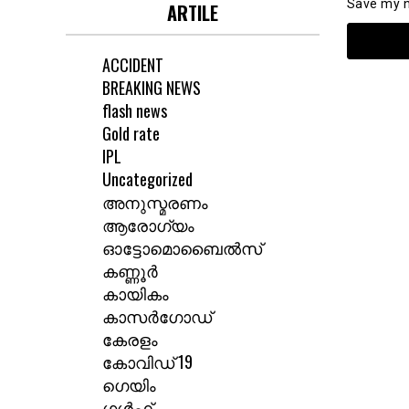
Save my n
ARTILE
ACCIDENT
BREAKING NEWS
flash news
Gold rate
IPL
Uncategorized
അനുസ്മരണം
ആരോഗ്യം
ഓട്ടോമൊബൈൽസ്
കണ്ണൂർ
കായികം
കാസർഗോഡ്
കേരളം
കോവിഡ് 19
ഗെയിം
ഗൾഫ്