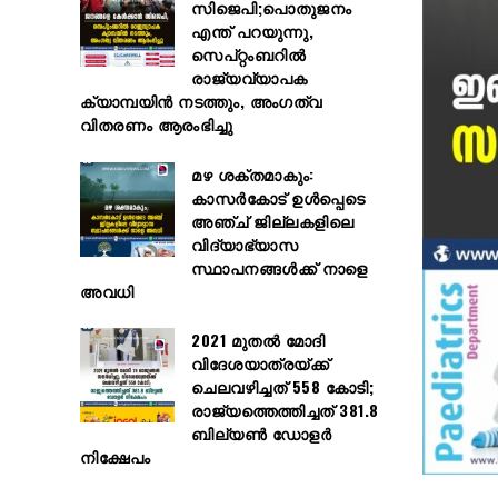
സിജെപി;പൊതുജനം
എന്ത് പറയുന്നു,
സെപ്റ്റംബറിൽ
രാജ്യവ്യാപക
ക്യാമ്പയിൻ നടത്തും, അംഗത്വ
വിതരണം ആരംഭിച്ചു
മഴ ശക്തമാകും:
കാസർകോട് ഉൾപ്പെടെ
അഞ്ച് ജില്ലകളിലെ
വിദ്യാഭ്യാസ
സ്ഥാപനങ്ങൾക്ക് നാളെ
അവധി
2021 മുതൽ മോദി
വിദേശയാത്രയ്ക്ക്
ചെലവഴിച്ചത് 558 കോടി;
രാജ്യത്തെത്തിച്ചത് 381.8
ബില്യൺ ഡോളർ
നിക്ഷേപം