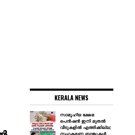
KERALA NEWS
സാമൂഹ്യ ക്ഷേമ
പെൻഷൻ ഇനി മുതൽ
വീടുകളിൽ എത്തിക്കില്ല;
്‍
സഹകരണ ബാങ്കുകൾ