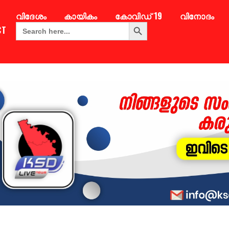
വിദേശം
കായികം
കോവിഡ് 19
വിനോദം
Search Button
Search
CT
for: