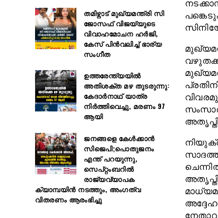
നടക്കാ
തമിഴ്നാട് മുഖ്യമന്ത്രി സി
പങ്കെടു
ജോസഫ് വിജയ്‌യുടെ
സിനിയോ
വിവാഹമോചന ഹർജി,
കേസ് പിൻവലിച്ച് ഭാര്യ
മുഖ്യമ
സംഗീത
വഴുതക്ക
മുഖ്യമന
ഉത്തരേന്ത്യയിൽ
പ്രതിന
അതിശക്ത മഴ തുടരുന്നു:
കേദാർനാഥ് യാത്ര
വിവരമു
നിർത്തിവെച്ചു, മരണം 97
സംസാരി
ആയി
അതൃപ്ത
ജനങ്ങളെ കേൾക്കാൻ
നിയുക
സിജെപി;പൊതുജനം
സാദത്ത
എന്ത് പറയുന്നു,
ചെന്നിത
സെപ്റ്റംബറിൽ
രാജ്യവ്യാപക
അതൃപ്ത
ക്യാമ്പയിൻ നടത്തും, അംഗത്വ
മാധ്യമ
വിതരണം ആരംഭിച്ചു
അദ്ദേഹം
നേതാവ