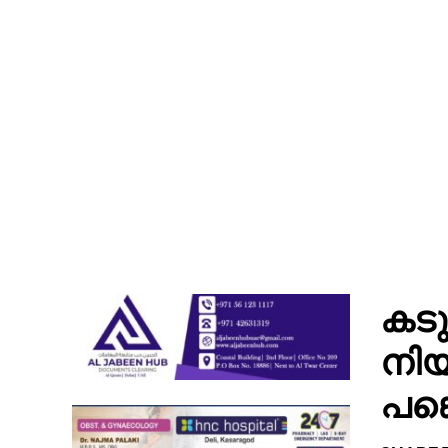
കടു
നി
പങ്ക