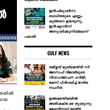
ഇൻഫ്ലുവൻസ
ബാധിതരുടെ എണ്ണം
കുത്തനെ ഉയരുന്നു,
ഇൻഷുറൻസ്
അനുവദിക്കുന്നില്ലെന്ന്
പരാതി
GULF NEWS
തമിഴ്നാട് മുഖ്യമന്ത്രി സി
ജോസഫ് വിജയ്‌യുടെ
വിവാഹമോചന ഹർജി,
കേസ് പിൻവലിച്ച് ഭാര്യ
സംഗീത
ത്തതിൽ
ഉത്തരേന്ത്യയിൽ
മായ
അതിശക്ത മഴ തുടരുന്നു:
കേദാർനാഥ് യാത്ര