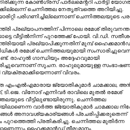
നിരിക്കുന്ന കോൺഗ്രസ് പാർലമെന്ററി പാർട്ടി യോഗ
ക്കില്ലെന്ന് ചെന്നിത്തല നേതൃത്വത്തെ അറിയിച്ചു.
രിറ്റി പരിഗണിച്ചില്ലെന്നാണ് ചെന്നിത്തലയുടെ പര
ന്ത്രി പ്രഖ്യാപനത്തിന് പിന്നാലെ രമേശ് തിരുവനന്
ാട്ടെ വീട്ടിൽനിന്ന് പുറത്തേക്ക് പോയി. വി.ഡി. സതീ
്ത്രിയായി പ്രഖ്യാപിക്കുന്നതിന് മുമ്പ് ഹൈക്കമാൻഡ
ിധികൾ രമേശ് ചെന്നിത്തലയുമായി സംസാരിച്ചുവെന്ന
ണ്ട്. രാഹുൽ ഗാന്ധിയും അദ്ദേഹവുമായി
ച്ചുവെന്നാണ് സൂചന. രാഹുലുമായുള്ള സംഭാഷണത
ി വ്യക്തമാക്കിയെന്നാണ് വിവരം.
്ത എംഎൽഎമാരായ ജ്യോതികുമാർ ചാമക്കാല, അ
്, ടി.ജെ. വിനോദ് എന്നിവർ രാവിലെ മുതൽ രമേശ്
്തലയുടെ വീട്ടിലുണ്ടായിരുന്നു. ചെന്നിത്തല
ിയിലാണെന്ന വാർത്ത ജ്യോതികുമാർ ചാമക്കാല നിഷേ
ങ്ങൾ അനാവശ്യകാര്യങ്ങൾ പ്രചരിപ്പിക്കരുതെന്ന്
 പുറത്തെത്തി പ്രതികരിച്ചു. ചെന്നിത്തല മുതിർന്ന
ാണെന്നും ഹൈക്കമാൻഡ് തീരുമാനം