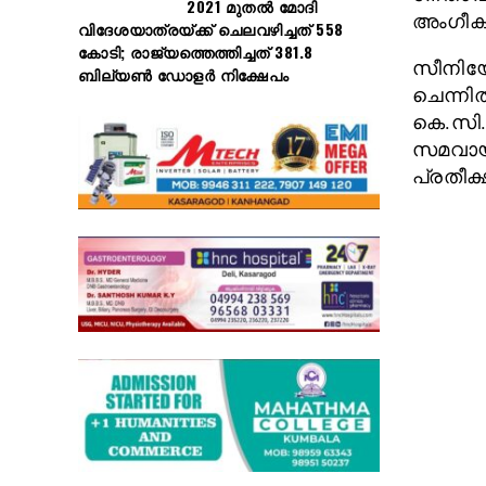
2021 മുതൽ മോദി
അംഗീകര
വിദേശയാത്രയ്ക്ക് ചെലവഴിച്ചത് 558
കോടി; രാജ്യത്തെത്തിച്ചത് 381.8
സീനിയോര
ബില്യൺ ഡോളർ നിക്ഷേപം
ചെന്നിത
കെ.സി
സമവായമ
പ്രതീക്ഷി