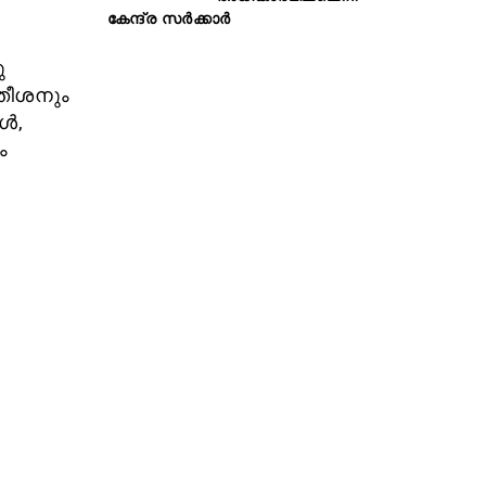
കേന്ദ്ര സർക്കാർ
ു
സതീശനും
ൾ,
ം