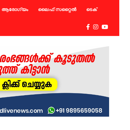
ആരോഗ്യം
ലൈഫ് സറ്റൈൽ
ടെക്