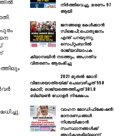
ത്തിൽ
നിർത്തിവെച്ചു, മരണം 97
ആയി
ാതി.
ജനങ്ങളെ കേൾക്കാൻ
തപുരം
സിജെപി;പൊതുജനം
എന്ത് പറയുന്നു,
ശനെ
സെപ്റ്റംബറിൽ
്
രാജ്യവ്യാപക
്
ക്യാമ്പയിൻ നടത്തും, അംഗത്വ
വിതരണം ആരംഭിച്ചു
്തിലും
2021 മുതൽ മോദി
വിദേശയാത്രയ്ക്ക് ചെലവഴിച്ചത് 558
കോടി; രാജ്യത്തെത്തിച്ചത് 381.8
ൻവർ
ബില്യൺ ഡോളർ നിക്ഷേപം
വാഹന മോഡിഫിക്കേഷൻ:
ധിച്ചു.
മാനദണ്ഡങ്ങൾ
നിശ്ചയിക്കാൻ
സംസ്ഥാനങ്ങൾക്ക്
അധികാരമില്ലെന്ന്