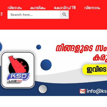
വിദേശം
കായികം
കോവിഡ് 19
വിനോദം
Search Button
Search
CT
for: