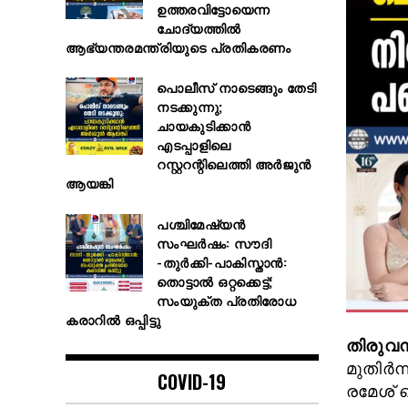
ഉത്തരവിട്ടോയെന്ന
ചോദ്യത്തിൽ
ആഭ്യന്തരമന്ത്രിയുടെ പ്രതികരണം
പൊലീസ് നാടെങ്ങും തേടി
നടക്കുന്നു;
ചായകുടിക്കാൻ
എടപ്പാളിലെ
റസ്റ്ററന്റിലെത്തി അർജുൻ
ആയങ്കി
പശ്ചിമേഷ്യൻ
സംഘർഷം: സൗദി
-തുർക്കി-പാകിസ്താൻ:
തൊട്ടാല്‍ ഒറ്റക്കെട്ട്;
സംയുക്ത പ്രതിരോധ
കരാറിൽ ഒപ്പിട്ടു
തിരുവന
മുതിർന
COVID-19
രമേശ് 