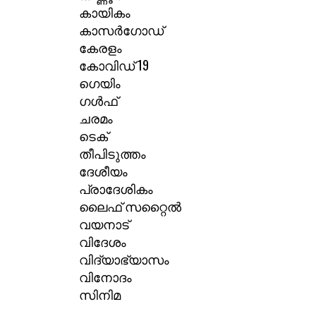
കായികം
കാസർഗോഡ്
കേരളം
കോവിഡ് 19
ഗെയിം
ഗൾഫ്
ചരമം
ടെക്
തീപിടുത്തം
ദേശീയം
പ്രാദേശികം
ലൈഫ് സറ്റൈൽ
വയനാട്
വിദേശം
വിദ്യാഭ്യാസം
വിനോദം
സിനിമ