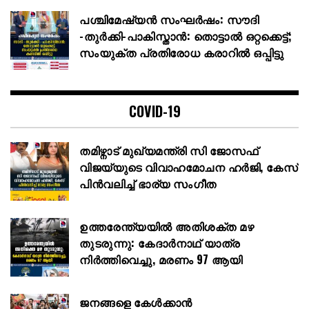
പശ്ചിമേഷ്യൻ സംഘർഷം: സൗദി
-തുർക്കി-പാകിസ്താൻ: തൊട്ടാല്‍ ഒറ്റക്കെട്ട്;
സംയുക്ത പ്രതിരോധ കരാറിൽ ഒപ്പിട്ടു
COVID-19
തമിഴ്നാട് മുഖ്യമന്ത്രി സി ജോസഫ്
വിജയ്‌യുടെ വിവാഹമോചന ഹർജി, കേസ്
പിൻവലിച്ച് ഭാര്യ സംഗീത
ഉത്തരേന്ത്യയിൽ അതിശക്ത മഴ
തുടരുന്നു: കേദാർനാഥ് യാത്ര
നിർത്തിവെച്ചു, മരണം 97 ആയി
ജനങ്ങളെ കേൾക്കാൻ