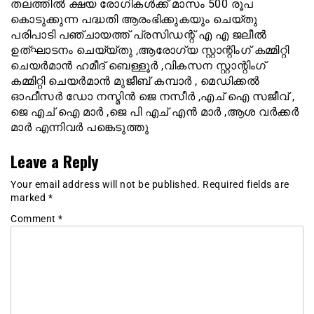
തലത്തിൽ ക്ഷയ രോഗികൾക്ക് മാസം 500 രൂപ
കൊടുക്കുന്ന പദ്ധതി ആരംഭിക്കുകയും ചെയ്തു
പരിപാടി പഞ്ചായത്ത്‌ പ്രസിഡന്റ് എ എ ജലീൽ
ഉത്ഘാടനം ചെയ്യ്തു ,ആരോഗ്യ സ്റ്റാന്റിംഗ് കമ്മിറ്റി
ചെയർമാൻ ഹമീദ് ബെള്ളൂർ ,വികസന സ്റ്റാന്റിംഗ്
കമ്മിറ്റി ചെയർമാൻ മുജീബ് കമ്പാർ , മെഡിക്കൽ
ഓഫീസർ ഡോ നസ്മിൻ ജെ നസീർ ,എച്‌ ഐ സജീവ് ,
ജെ എച് ഐ മാർ ,ജെ പി എച് എൻ മാർ ,ആശ വർക്കർ
മാർ എന്നിവർ പങ്കെടുത്തു
Leave a Reply
Your email address will not be published.
Required fields are
marked
*
Comment
*