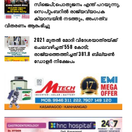
സിജെപി;പൊതുജനം എന്ത് പറയുന്നു,
സെപ്റ്റംബറിൽ രാജ്യവ്യാപക
ക്യാമ്പയിൻ നടത്തും, അംഗത്വ
വിതരണം ആരംഭിച്ചു
2021 മുതൽ മോദി വിദേശയാത്രയ്ക്ക്
ചെലവഴിച്ചത് 558 കോടി;
രാജ്യത്തെത്തിച്ചത് 381.8 ബില്യൺ
ഡോളർ നിക്ഷേപം