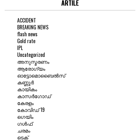
ARTILE
ACCIDENT
BREAKING NEWS
flash news
Gold rate
IPL
Uncategorized
അനുസ്മരണം
ആരോഗ്യം
ഓട്ടോമൊബൈൽസ്
കണ്ണൂർ
കായികം
കാസർഗോഡ്
കേരളം
കോവിഡ് 19
ഗെയിം
ഗൾഫ്
ചരമം
ടെക്