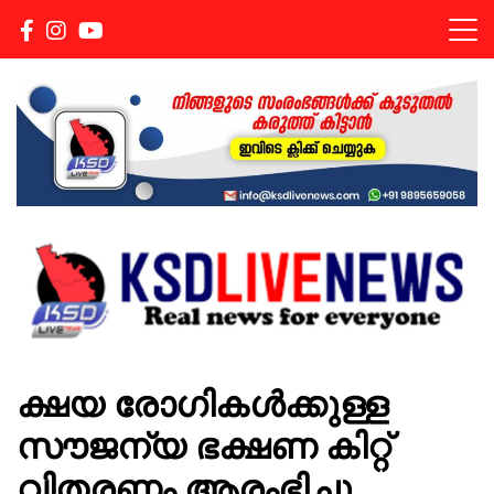
Real news for everyone
KSDLIVENEWS
ക്ഷയ രോഗികൾക്കുള്ള
സൗജന്യ ഭക്ഷണ കിറ്റ്
വിതരണം ആരംഭിച്ചു