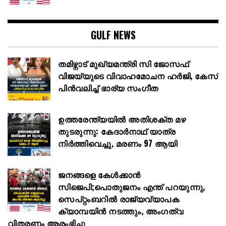
GULF NEWS
തമിഴ്നാട് മുഖ്യമന്ത്രി സി ജോസഫ്
വിജയ്‌യുടെ വിവാഹമോചന ഹർജി, കേസ്
പിൻവലിച്ച് ഭാര്യ സംഗീത
ഉത്തരേന്ത്യയിൽ അതിശക്ത മഴ
തുടരുന്നു: കേദാർനാഥ് യാത്ര
നിർത്തിവെച്ചു, മരണം 97 ആയി
ജനങ്ങളെ കേൾക്കാൻ
സിജെപി;പൊതുജനം എന്ത് പറയുന്നു,
സെപ്റ്റംബറിൽ രാജ്യവ്യാപക
ക്യാമ്പയിൻ നടത്തും, അംഗത്വ
വിതരണം ആരംഭിച്ചു