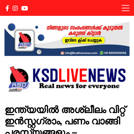
Real news for everyone
KSDLIVENEWS
ഇന്ത്യയിൽ അശ്ലീലം വിറ്റ്
ഇൻസ്റ്റഗ്രാം, പണം വാങ്ങി
പരസ്യങ്ങളും –