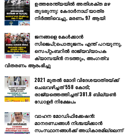
ഉത്തരേന്ത്യയിൽ അതിശക്ത മഴ
തുടരുന്നു: കേദാർനാഥ് യാത്ര
നിർത്തിവെച്ചു, മരണം 97 ആയി
ജനങ്ങളെ കേൾക്കാൻ
സിജെപി;പൊതുജനം എന്ത് പറയുന്നു,
സെപ്റ്റംബറിൽ രാജ്യവ്യാപക
ക്യാമ്പയിൻ നടത്തും, അംഗത്വ
വിതരണം ആരംഭിച്ചു
2021 മുതൽ മോദി വിദേശയാത്രയ്ക്ക്
ചെലവഴിച്ചത് 558 കോടി;
രാജ്യത്തെത്തിച്ചത് 381.8 ബില്യൺ
ഡോളർ നിക്ഷേപം
വാഹന മോഡിഫിക്കേഷൻ:
മാനദണ്ഡങ്ങൾ നിശ്ചയിക്കാൻ
സംസ്ഥാനങ്ങൾക്ക് അധികാരമില്ലെന്ന്