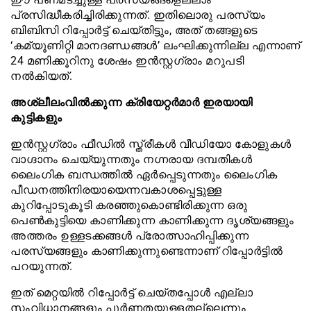
പ്രസിദ്ധീകരിച്ചിരിക്കുന്നത്. ഇതിലൊരു പരസ്യം
ബിബിസി റിപ്പോർട്ട് ചെയ്തിട്ടും, അത് തങ്ങളുടെ
‘കമ്യൂണിറ്റി മാനദണ്ഡങ്ങൾ’ ലംഘിക്കുന്നില്ല എന്നാണ്
24 മണിക്കൂറിനു ശേഷം ഇൻസ്റ്റഗ്രാം മറുപടി
നൽകിയത്.
അശ്ലീലംവിൽക്കുന്ന ക്രിയേറ്റർമാർ ഇരയായി
കുട്ടികളും
ഇൻസ്റ്റഗ്രാം ഫീഡിൽ സ്ത്രീകൾ വീഡിയോ കോളുകൾ
വാഗ്ദാനം ചെയ്യുന്നതും നഗ്നരായ ദമ്പതികൾ
ലൈംഗിക ബന്ധത്തിൽ ഏർപ്പെടുന്നതും ലൈംഗിക
പീഡനത്തിനിരയായെന്നവകാശപ്പെട്ടുള്ള
കുറിപ്പോടുകൂടി കരഞ്ഞുകൊണ്ടിരിക്കുന്ന ഒരു
പെൺകുട്ടിയെ കാണിക്കുന്ന കാണിക്കുന്ന ദൃശ്യങ്ങളും
അത്തരം ഉള്ളടക്കങ്ങൾ പ്രോത്സാഹിപ്പിക്കുന്ന
പരസ്യങ്ങളും കാണിക്കുന്നുണ്ടെന്നാണ് റിപ്പോർട്ടിൽ
പറയുന്നത്.
ഇത് മെറ്റയിൽ റിപ്പോർട്ട് ചെയ്തപ്പോൾ എല്ലാ
സംവിധാനങ്ങളും പൂർണതയുള്ളതല്ലെന്നും