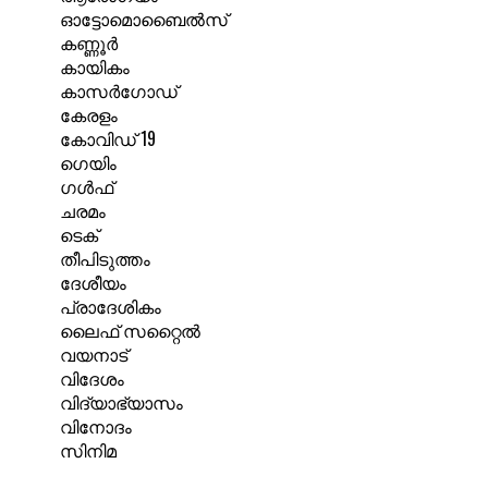
ഓട്ടോമൊബൈൽസ്
കണ്ണൂർ
കായികം
കാസർഗോഡ്
കേരളം
കോവിഡ് 19
ഗെയിം
ഗൾഫ്
ചരമം
ടെക്
തീപിടുത്തം
ദേശീയം
പ്രാദേശികം
ലൈഫ് സറ്റൈൽ
വയനാട്
വിദേശം
വിദ്യാഭ്യാസം
വിനോദം
സിനിമ