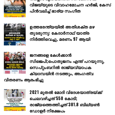
വിജയ്‌യുടെ വിവാഹമോചന ഹർജി, കേസ്
പിൻവലിച്ച് ഭാര്യ സംഗീത
ഉത്തരേന്ത്യയിൽ അതിശക്ത മഴ
തുടരുന്നു: കേദാർനാഥ് യാത്ര
നിർത്തിവെച്ചു, മരണം 97 ആയി
ജനങ്ങളെ കേൾക്കാൻ
സിജെപി;പൊതുജനം എന്ത് പറയുന്നു,
സെപ്റ്റംബറിൽ രാജ്യവ്യാപക
ക്യാമ്പയിൻ നടത്തും, അംഗത്വ
വിതരണം ആരംഭിച്ചു
2021 മുതൽ മോദി വിദേശയാത്രയ്ക്ക്
ചെലവഴിച്ചത് 558 കോടി;
രാജ്യത്തെത്തിച്ചത് 381.8 ബില്യൺ
ഡോളർ നിക്ഷേപം