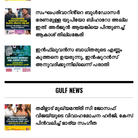
സംഘപരിവാറിൻ്റെ ബുള്‍ഡോസര്‍
ഭരണമുള്ള യുപിയോ ബിഹാറോ അല്ല
ഇത്: അര്‍ജുന്‍ ആയങ്കിയെ പിന്തുണച്ച്
ആകാശ് തില്ലങ്കേരി
ഇൻഫ്ലുവൻസ ബാധിതരുടെ എണ്ണം
കുത്തനെ ഉയരുന്നു, ഇൻഷുറൻസ്
അനുവദിക്കുന്നില്ലെന്ന് പരാതി
GULF NEWS
തമിഴ്നാട് മുഖ്യമന്ത്രി സി ജോസഫ്
വിജയ്‌യുടെ വിവാഹമോചന ഹർജി, കേസ്
പിൻവലിച്ച് ഭാര്യ സംഗീത