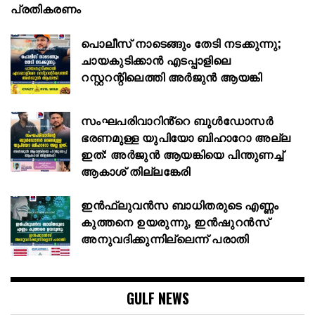
പ്രതികരണം
പൊലീസ് നാടെങ്ങും തേടി നടക്കുന്നു;
ചായകുടിക്കാൻ എടപ്പാളിലെ
റസ്റ്ററന്റിലെത്തി അർജുൻ ആയങ്കി
സംഘപരിവാറിൻ്റെ ബുള്‍ഡോസര്‍
ഭരണമുള്ള യുപിയോ ബിഹാറോ അല്ല
ഇത്: അര്‍ജുന്‍ ആയങ്കിയെ പിന്തുണച്ച്
ആകാശ് തില്ലങ്കേരി
ഇൻഫ്ലുവൻസ ബാധിതരുടെ എണ്ണം
കുത്തനെ ഉയരുന്നു, ഇൻഷുറൻസ്
അനുവദിക്കുന്നില്ലെന്ന് പരാതി
GULF NEWS