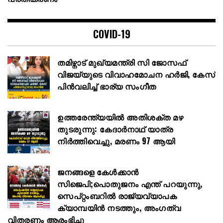
COVID-19
തമിഴ്നാട് മുഖ്യമന്ത്രി സി ജോസഫ്
വിജയ്‌യുടെ വിവാഹമോചന ഹർജി, കേസ്
പിൻവലിച്ച് ഭാര്യ സംഗീത
ഉത്തരേന്ത്യയിൽ അതിശക്ത മഴ
തുടരുന്നു: കേദാർനാഥ് യാത്ര
നിർത്തിവെച്ചു, മരണം 97 ആയി
ജനങ്ങളെ കേൾക്കാൻ
സിജെപി;പൊതുജനം എന്ത് പറയുന്നു,
സെപ്റ്റംബറിൽ രാജ്യവ്യാപക
ക്യാമ്പയിൻ നടത്തും, അംഗത്വ
വിതരണം ആരംഭിച്ചു