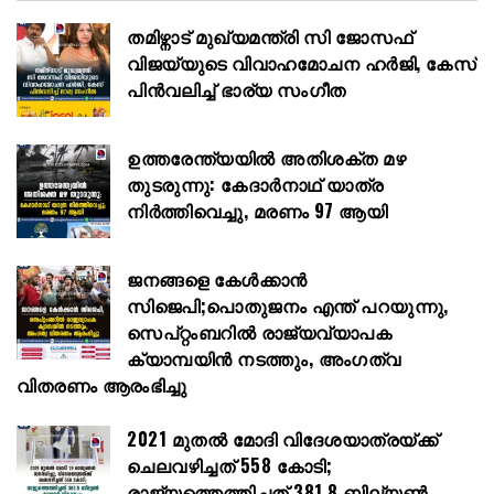
തമിഴ്നാട് മുഖ്യമന്ത്രി സി ജോസഫ്
വിജയ്‌യുടെ വിവാഹമോചന ഹർജി, കേസ്
പിൻവലിച്ച് ഭാര്യ സംഗീത
ഉത്തരേന്ത്യയിൽ അതിശക്ത മഴ
തുടരുന്നു: കേദാർനാഥ് യാത്ര
നിർത്തിവെച്ചു, മരണം 97 ആയി
ജനങ്ങളെ കേൾക്കാൻ
സിജെപി;പൊതുജനം എന്ത് പറയുന്നു,
സെപ്റ്റംബറിൽ രാജ്യവ്യാപക
ക്യാമ്പയിൻ നടത്തും, അംഗത്വ
വിതരണം ആരംഭിച്ചു
2021 മുതൽ മോദി വിദേശയാത്രയ്ക്ക്
ചെലവഴിച്ചത് 558 കോടി;
രാജ്യത്തെത്തിച്ചത് 381.8 ബില്യൺ