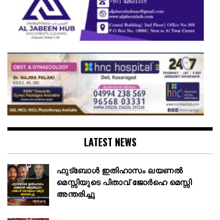
LATEST NEWS
ഫുട്ബോൾ ഇതിഹാസം ലയണൽ
മെസ്സിയുടെ പിതാവ് ജോർഹെ മെസ്സി
അന്തരിച്ചു