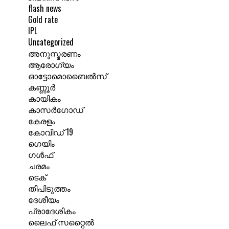
flash news
Gold rate
IPL
Uncategorized
അനുസ്മരണം
ആരോഗ്യം
ഓട്ടോമൊബൈൽസ്
കണ്ണൂർ
കായികം
കാസർഗോഡ്
കേരളം
കോവിഡ് 19
ഗെയിം
ഗൾഫ്
ചരമം
ടെക്
തീപിടുത്തം
ദേശീയം
പ്രാദേശികം
ലൈഫ് സറ്റൈൽ