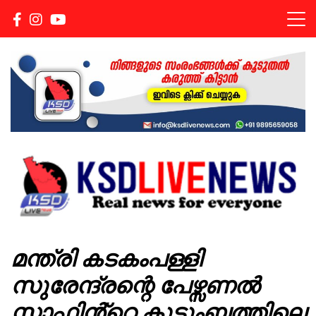
Real news for everyone
KSDLIVENEWS
മന്ത്രി കടകംപള്ളി
സുരേന്ദ്രന്റെ പേഴ്സണൽ
സ്റ്റാഫിൻ്റെ കുടുംബത്തിലെ