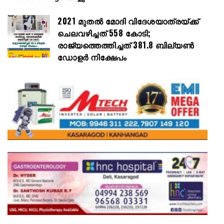
2021 മുതൽ മോദി വിദേശയാത്രയ്ക്ക്
ചെലവഴിച്ചത് 558 കോടി;
രാജ്യത്തെത്തിച്ചത് 381.8 ബില്യൺ
ഡോളർ നിക്ഷേപം